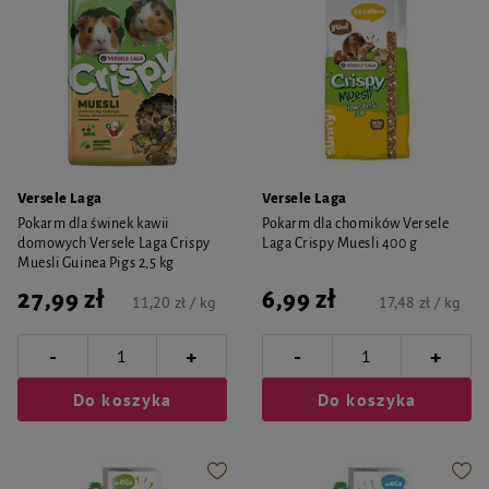
Versele Laga
Versele Laga
Pokarm dla świnek kawii
Pokarm dla chomików Versele
domowych Versele Laga Crispy
Laga Crispy Muesli 400 g
Muesli Guinea Pigs 2,5 kg
27,99 zł
6,99 zł
11,20 zł / kg
17,48 zł / kg
-
-
+
+
Do koszyka
Do koszyka