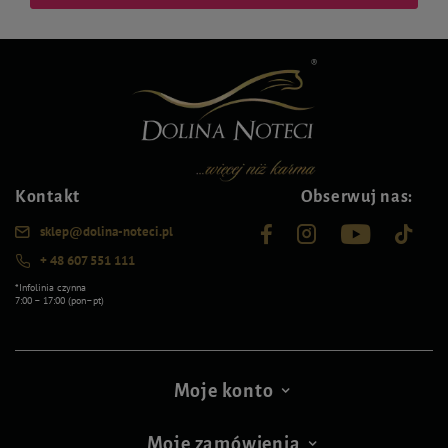
Kontakt
Obserwuj nas:
sklep@dolina-noteci.pl
+ 48 607 551 111
*Infolinia czynna
7:00 – 17:00 (pon–pt)
Moje konto
Moje zamówienia