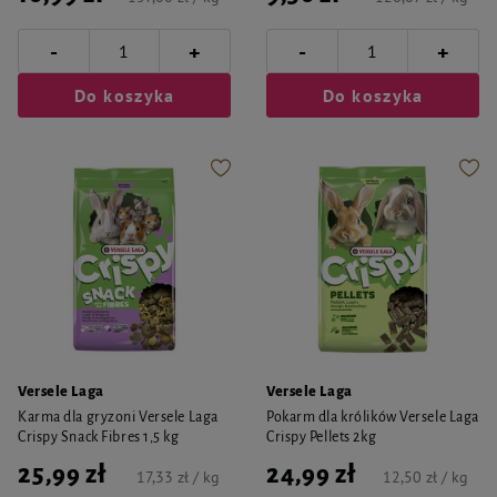
-
-
+
+
Do koszyka
Do koszyka
Versele Laga
Versele Laga
Karma dla gryzoni Versele Laga
Pokarm dla królików Versele Laga
Crispy Snack Fibres 1,5 kg
Crispy Pellets 2kg
25,99 zł
24,99 zł
17,33 zł / kg
12,50 zł / kg