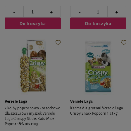
-
-
+
+
Do koszyka
Do koszyka
Versele Laga
Versele Laga
2 kolby popcornowo - orzechowe
Karma dla gryzoni Versele Laga
dla szczurów i myszek Versele
Crispy Snack Popcorn 1,75kg
Laga Chrispy Sticks Rats-Mice
Popcorn&Nuts 110g