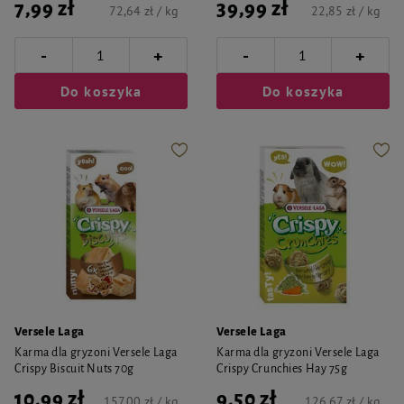
7,99 zł
39,99 zł
72,64 zł / kg
22,85 zł / kg
-
-
+
+
Do koszyka
Do koszyka
Versele Laga
Versele Laga
Karma dla gryzoni Versele Laga
Karma dla gryzoni Versele Laga
Crispy Biscuit Nuts 70g
Crispy Crunchies Hay 75g
10,99 zł
9,50 zł
157,00 zł / kg
126,67 zł / kg