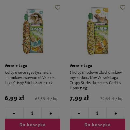
Versele Laga
Versele Laga
Kolby owoce egzotyczne dla
2 kolby miodowe dla chomików i
chomików i wiewiórek Versele
myszoskoczków Versele Laga
Laga Crispy Sticks 2 szt. 110 g
Crispy Sticks Hamsters-Gerbils
Hony 110g
6,99 zł
7,99 zł
63,55 zł / kg
72,64 zł / kg
-
-
+
+
Do koszyka
Do koszyka