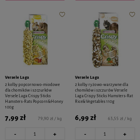
Versele Laga
Versele Laga
2 kolby popcornowo-miodowe
2 kolby ryżowo-warzywne dla
dla chomików i szczurków
chomików i szczurów Versele
Versele Laga Crispy Sticks
Laga Crispy Sticks Hamsters-Rat
Hamsters-Rats Popcorn&Honey
Rice&Vegetables 110g
100g
7,99 zł
6,99 zł
79,90 zł / kg
63,55 zł / kg
-
-
+
+