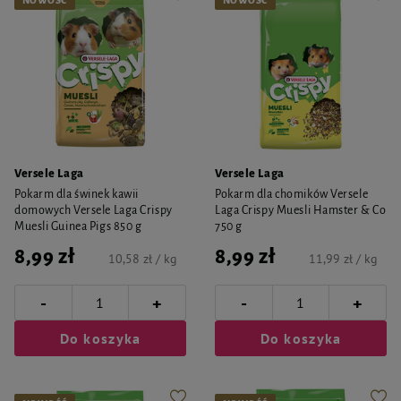
NOWOŚĆ
NOWOŚĆ
Versele Laga
Versele Laga
Pokarm dla świnek kawii
Pokarm dla chomików Versele
domowych Versele Laga Crispy
Laga Crispy Muesli Hamster & Co
Muesli Guinea Pigs 850 g
750 g
8,99 zł
8,99 zł
10,58 zł / kg
11,99 zł / kg
-
-
+
+
Do koszyka
Do koszyka