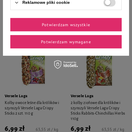
Reklamowe pliki cookie
-
-
+
+
Do koszyka
Do koszyka
Potwierdzam wszystkie
Potwierdzam wymagane
Versele Laga
Versele Laga
Kolby owoce leśne dla królików i
2 kolby ziołowe dla królików i
szynszyli Versele Laga Crispy
szynszyli Versele Laga Crispy
Sticks 2 szt. 110 g
Sticks Rabbits-Chinchillas Herbs
110g
6,99 zł
6,99 zł
63,55 zł / kg
63,55 zł / kg