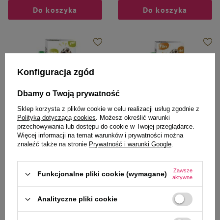
Do koszyka
Do koszyka
Konfiguracja zgód
Dbamy o Twoją prywatność
Sklep korzysta z plików cookie w celu realizacji usług zgodnie z
Polityką dotyczącą cookies
. Możesz określić warunki
przechowywania lub dostępu do cookie w Twojej przeglądarce.
Więcej informacji na temat warunków i prywatności można
Versele Laga
Versele Laga
znaleźć także na stronie
Prywatność i warunki Google
.
Kolby warzywne dla królików i
2 kolby marchewkowo
kawii domowych Versele Laga
pietruszkowe dla królików i kawii
Crispy Sticks 2 szt. 110 g
domowych Versele Laga Crispy
Zawsze
Funkcjonalne pliki cookie (wymagane)
aktywne
Sticks Rabbits-Guinea Pigs
Carrot&Parsley 110g
Analityczne pliki cookie
6,99 zł
7,99 zł
63,55 zł / kg
72,64 zł / kg