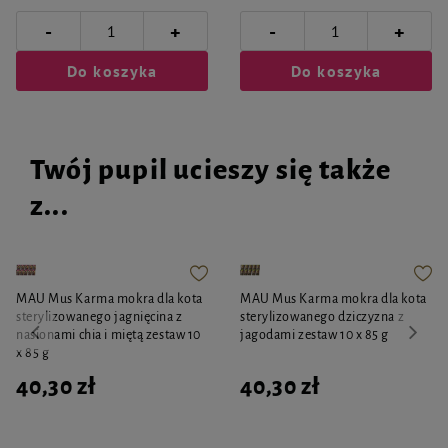
-
-
+
+
Do koszyka
Do koszyka
Twój pupil ucieszy się także
z...
MAU Mus Karma mokra dla kota
MAU Mus Karma mokra dla kota
sterylizowanego jagnięcina z
sterylizowanego dziczyzna z
nasionami chia i miętą zestaw 10
jagodami zestaw 10 x 85 g
x 85 g
40,30 zł
40,30 zł