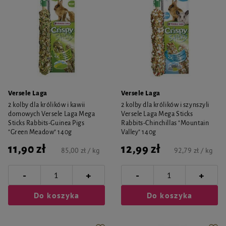
Versele Laga
Versele Laga
2 kolby dla królików i kawii
2 kolby dla królików i szynszyli
domowych Versele Laga Mega
Versele Laga Mega Sticks
Sticks Rabbits-Guinea Pigs
Rabbits-Chinchillas "Mountain
"Green Meadow" 140g
Valley" 140g
11,90 zł
12,99 zł
85,00 zł / kg
92,79 zł / kg
-
-
+
+
Do koszyka
Do koszyka