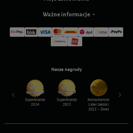
Ważne informacje
Nasze nagrody
ksy 2022
Superbrands
Superbrands
Konsumencki
Konsum
2024
2023
Lider Jakości
Lider Ja
2022 – Złoto
2022 – S