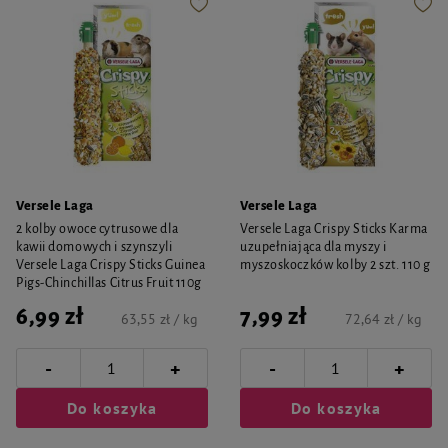
Versele Laga
Versele Laga
2 kolby owoce cytrusowe dla
Versele Laga Crispy Sticks Karma
kawii domowych i szynszyli
uzupełniająca dla myszy i
Versele Laga Crispy Sticks Guinea
myszoskoczków kolby 2 szt. 110 g
Pigs-Chinchillas Citrus Fruit 110g
6,99 zł
7,99 zł
63,55 zł / kg
72,64 zł / kg
-
-
+
+
Do koszyka
Do koszyka