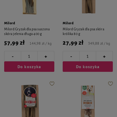
Milord
Milord
Milord Gryzak dla psa suszona
Milord Gryzak dla psa skóra
skóra jelenia długa 400 g
królika 80 g
57,99 zł
27,99 zł
144,98 zł / kg
349,88 zł / kg
-
-
+
+
Do koszyka
Do koszyka