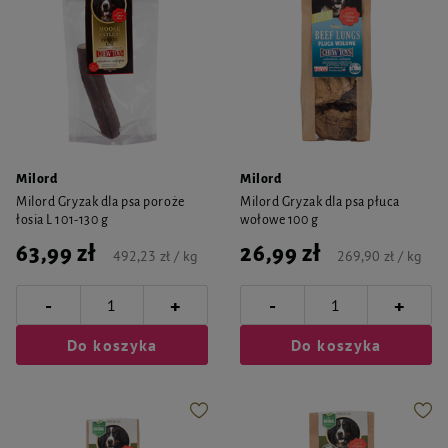
Milord
Milord
Milord Gryzak dla psa poroże
Milord Gryzak dla psa płuca
łosia L 101-130 g
wołowe 100 g
63,99 zł
26,99 zł
492,23 zł / kg
269,90 zł / kg
-
-
+
+
Do koszyka
Do koszyka