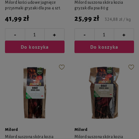
Milord kości udowe jagnięce
Milord suszona skóra kozia
przysmaki gryzaki dla psa 4 szt.
gryzak dla psa 80 g
41,99 zł
25,99 zł
324,88 zł / kg
-
-
+
+
Do koszyka
Do koszyka
Milord
Milord
Milord suszona skóra kozia
Milord suszona skóra kozia