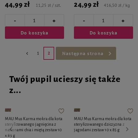
44,99 zł
24,99 zł
11,25 zł / szt.
416,50 zł / kg
-
-
+
+
Do koszyka
Do koszyka
Następna strona
1
2
Twój pupil ucieszy się także
z...
MAU Mus Karma mokra dla kota
MAU Mus Karma mokra dla kota
sterylizowanego jagnięcina z
sterylizowanego dziczyzna z
nasionami chia i miętą zestaw 10
jagodami zestaw 10 x 85 g
x 85 g