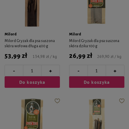
Milord
Milord
Milord Gryzak dla psa suszona
Milord Gryzak dla psa suszona
skóra wołowa długa 400 g
skóra dzika 100 g
53,99 zł
26,99 zł
134,98 zł / kg
269,90 zł / kg
-
-
+
+
Do koszyka
Do koszyka