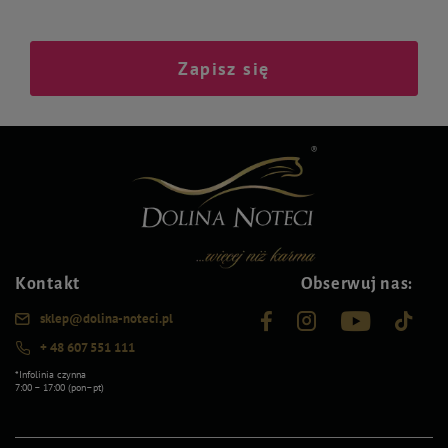
Zapisz się
Kontakt
Obserwuj nas:
sklep@dolina-noteci.pl
+ 48 607 551 111
*Infolinia czynna
7:00 – 17:00 (pon–pt)