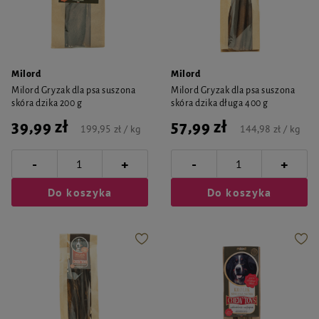
Milord
Milord
Milord Gryzak dla psa suszona
Milord Gryzak dla psa suszona
skóra dzika 200 g
skóra dzika długa 400 g
39,99 zł
57,99 zł
199,95 zł / kg
144,98 zł / kg
-
-
+
+
Do koszyka
Do koszyka