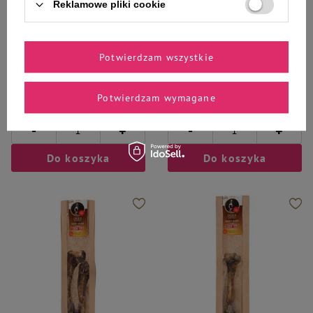
Reklamowe pliki cookie
Milord
Milord
Potwierdzam wszystkie
Milord Gryzak dla psa krtań
Milord Gryzak dla psa krtanie
wołowa 400 g
wołowe krótkie 300 g
45,99 zł
39,99 zł
114,98 zł / kg
133,30 zł / kg
Potwierdzam wymagane
-
-
+
+
Do koszyka
Do koszyka