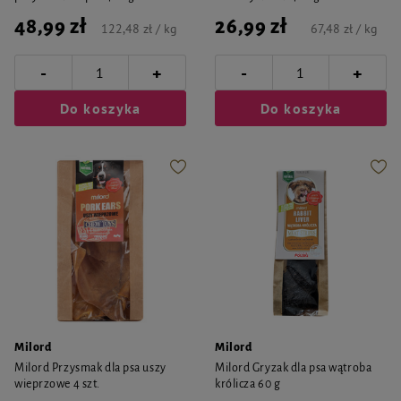
48,99 zł
26,99 zł
122,48 zł / kg
67,48 zł / kg
-
-
+
+
Do koszyka
Do koszyka
Milord
Milord
Milord Przysmak dla psa uszy
Milord Gryzak dla psa wątroba
wieprzowe 4 szt.
królicza 60 g