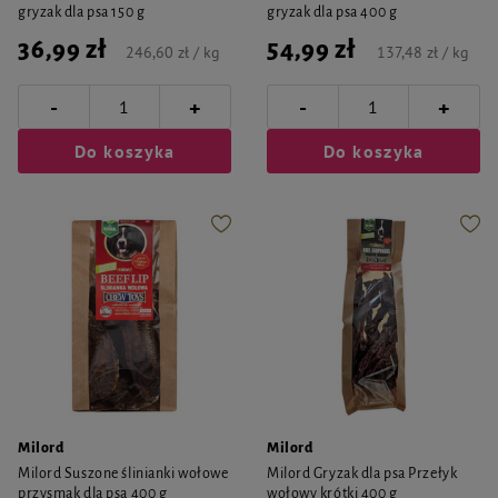
gryzak dla psa 150 g
gryzak dla psa 400 g
36,99 zł
54,99 zł
246,60 zł / kg
137,48 zł / kg
-
-
+
+
Do koszyka
Do koszyka
Milord
Milord
Milord Suszone ślinianki wołowe
Milord Gryzak dla psa Przełyk
przysmak dla psa 400 g
wołowy krótki 400 g