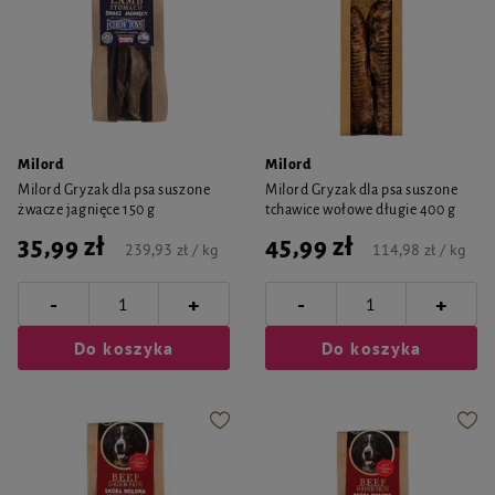
Milord
Milord
Milord Gryzak dla psa suszone
Milord Gryzak dla psa suszone
żwacze jagnięce 150 g
tchawice wołowe długie 400 g
35,99 zł
45,99 zł
239,93 zł / kg
114,98 zł / kg
-
-
+
+
Do koszyka
Do koszyka