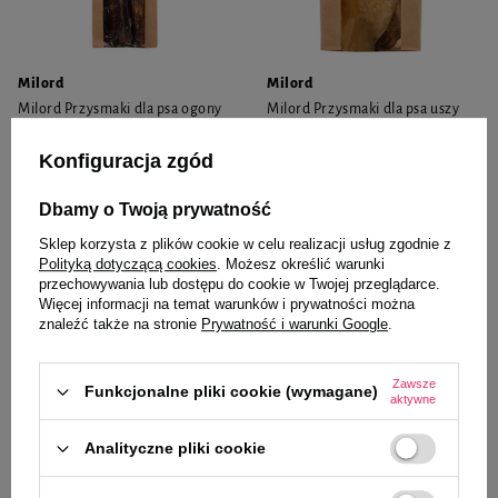
Milord
Milord
Milord Przysmaki dla psa ogony
Milord Przysmaki dla psa uszy
wołowe 80 g
wołowe 2 szt.
Konfiguracja zgód
28,99 zł
30,99 zł
362,38 zł / kg
Dbamy o Twoją prywatność
-
-
+
+
Sklep korzysta z plików cookie w celu realizacji usług zgodnie z
Polityką dotyczącą cookies
. Możesz określić warunki
Do koszyka
Do koszyka
przechowywania lub dostępu do cookie w Twojej przeglądarce.
Więcej informacji na temat warunków i prywatności można
znaleźć także na stronie
Prywatność i warunki Google
.
Zawsze
Funkcjonalne pliki cookie (wymagane)
aktywne
Analityczne pliki cookie