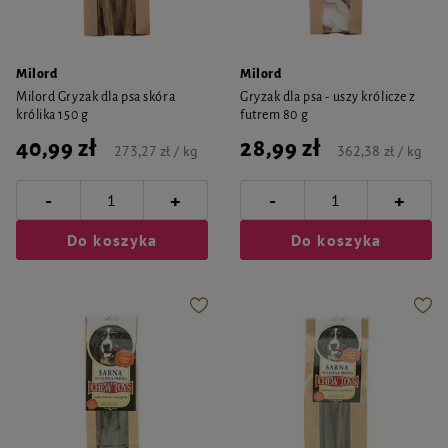
Milord
Milord
Milord Gryzak dla psa skóra
Gryzak dla psa - uszy królicze z
królika 150 g
futrem 80 g
40,99 zł
28,99 zł
273,27 zł / kg
362,38 zł / kg
-
-
+
+
Do koszyka
Do koszyka