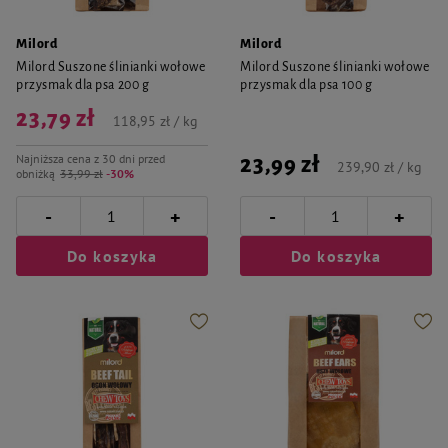
Milord
Milord
Milord Suszone ślinianki wołowe
Milord Suszone ślinianki wołowe
przysmak dla psa 200 g
przysmak dla psa 100 g
23,79 zł
118,95 zł / kg
Najniższa cena z 30 dni przed
23,99 zł
239,90 zł / kg
obniżką
33,99 zł
-30%
-
-
+
+
Do koszyka
Do koszyka