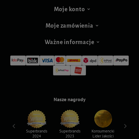
Moje konto
Moje zamówienia
Ważne informacje
Nasze nagrody
ksy 2022
Superbrands
Superbrands
Konsumencki
Konsum
2024
2023
Lider Jakości
Lider Ja