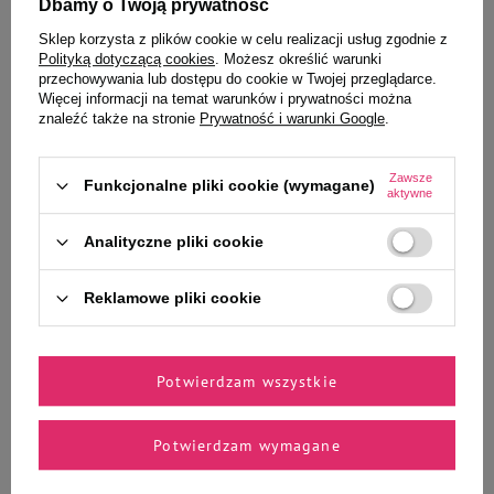
Dbamy o Twoją prywatność
Sklep korzysta z plików cookie w celu realizacji usług zgodnie z
Polityką dotyczącą cookies
. Możesz określić warunki
przechowywania lub dostępu do cookie w Twojej przeglądarce.
Więcej informacji na temat warunków i prywatności można
znaleźć także na stronie
Prywatność i warunki Google
.
Dolina Noteci Superfood
Dolina Noteci Superfood
Zawsze
Mokra karma dla psa Dolina
Mokra karma dla psa Dolina
Funkcjonalne pliki cookie (wymagane)
aktywne
Noteci Superfood kangur i
Noteci Superfood sarna i
wołowina zestaw 6 x 400 g
wołowina zestaw 6 x 400 g
Analityczne pliki cookie
52,74 zł
52,74 zł
21,98 zł / kg
21,98 zł / kg
Reklamowe pliki cookie
-
-
+
+
Do koszyka
Do koszyka
Potwierdzam wszystkie
Potwierdzam wymagane