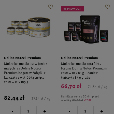
W PROMOCJI
Dolina Noteci Premium
Dolina Noteci Premium
Mokra karma dla psów junior
Mokra karma dla kota filet z
małych ras Dolina Noteci
łososia Dolina Noteci Premium
Premium bogata w żołądki z
zestaw 10 x 85 g + danie z
kurczaka z wątróbką cielęcą
tuńczyka 85 g gratis
zestaw 12 x 185 g
66,70 zł
71,34 zł / kg
Najniższa cena z 30 dni przed
82,44 zł
37,14 zł / kg
obniżką
83,38 zł
-20%
-
-
+
+