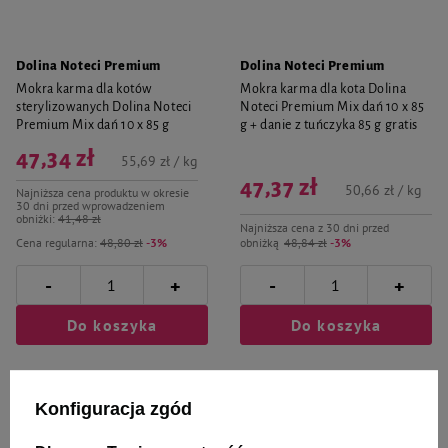
Dolina Noteci Premium
Dolina Noteci Premium
Mokra karma dla kotów
Mokra karma dla kota Dolina
sterylizowanych Dolina Noteci
Noteci Premium Mix dań 10 x 85
Premium Mix dań 10 x 85 g
g + danie z tuńczyka 85 g gratis
47,34 zł
55,69 zł / kg
47,37 zł
50,66 zł / kg
Najniższa cena produktu w okresie
30 dni przed wprowadzeniem
obniżki:
41,48 zł
Najniższa cena z 30 dni przed
Cena regularna:
48,80 zł
-3%
obniżką
48,84 zł
-3%
-
-
+
+
Do koszyka
Do koszyka
Konfiguracja zgód