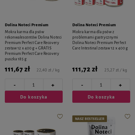
Dolina Noteci Premium
Dolina Noteci Premium
Mokra karma dla psów
Mokra karma dla psów z
rekonwalescentów Dolina Noteci
problemami gastrycznymi
Premium Perfect Care Recovery
Dolina Noteci Premium Perfect
zestaw 12 x 400 g + GRATIS
Care Intestinal zestaw 12 x 400 g
Premium Perfect Care Recovery
puszka 185 g
111,67 zł
111,72 zł
22,40 zł / kg
23,27 zł / kg
-
-
+
+
Do koszyka
Do koszyka
NASZ BESTSELLER