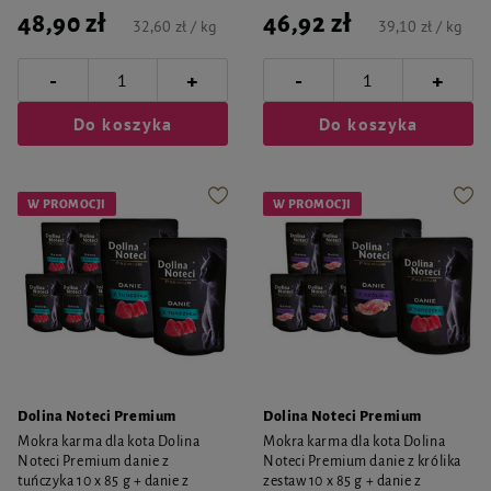
48,90 zł
46,92 zł
32,60 zł / kg
39,10 zł / kg
-
-
+
+
Do koszyka
Do koszyka
W PROMOCJI
W PROMOCJI
Dolina Noteci Premium
Dolina Noteci Premium
Mokra karma dla kota Dolina
Mokra karma dla kota Dolina
Noteci Premium danie z
Noteci Premium danie z królika
tuńczyka 10 x 85 g + danie z
zestaw 10 x 85 g + danie z