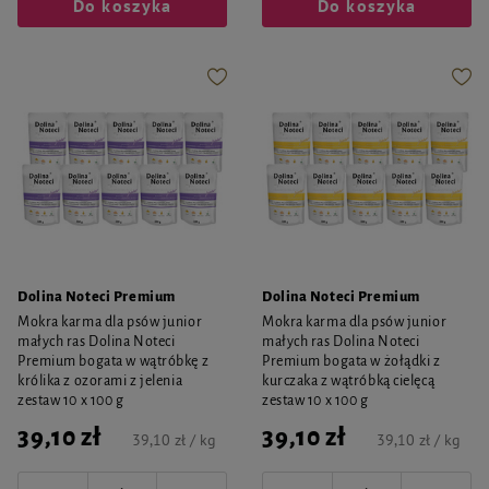
Do koszyka
Do koszyka
Dolina Noteci Premium
Dolina Noteci Premium
Mokra karma dla psów junior
Mokra karma dla psów junior
małych ras Dolina Noteci
małych ras Dolina Noteci
Premium bogata w wątróbkę z
Premium bogata w żołądki z
królika z ozorami z jelenia
kurczaka z wątróbką cielęcą
zestaw 10 x 100 g
zestaw 10 x 100 g
39,10 zł
39,10 zł
39,10 zł / kg
39,10 zł / kg