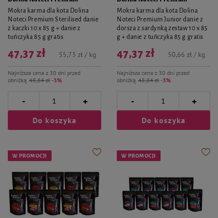
Mokra karma dla kota Dolina
Mokra karma dla kota Dolina
Noteci Premium Sterilised danie
Noteci Premium Junior danie z
z kaczki 10 x 85 g + danie z
dorsza z sardynką zestaw 10 x 85
tuńczyka 85 g gratis
g + danie z tuńczyka 85 g gratis
47,37 zł
47,37 zł
55,73 zł / kg
50,66 zł / kg
Najniższa cena z 30 dni przed
Najniższa cena z 30 dni przed
obniżką
48,84 zł
-3%
obniżką
48,84 zł
-3%
-
-
+
+
Do koszyka
Do koszyka
W PROMOCJI
W PROMOCJI