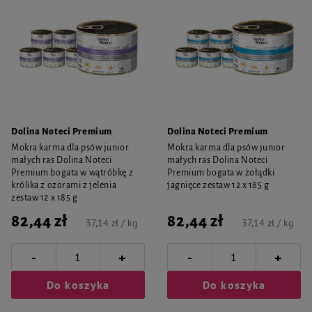
Dolina Noteci Premium
Dolina Noteci Premium
Mokra karma dla psów junior
Mokra karma dla psów junior
małych ras Dolina Noteci
małych ras Dolina Noteci
Premium bogata w wątróbkę z
Premium bogata w żołądki
królika z ozorami z jelenia
jagnięce zestaw 12 x 185 g
zestaw 12 x 185 g
82,44 zł
82,44 zł
37,14 zł / kg
37,14 zł / kg
-
-
+
+
Do koszyka
Do koszyka