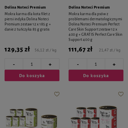
Dolina Noteci Premium
Dolina Noteci Premium
Mokra karma dla kota filet z
Mokra karma dla psów z
piersi indyka Dolina Noteci
problemami dermatologicznymi
Premium zestaw 12 x 185 g +
Dolina Noteci Premium Perfect
danie z tuńczyka 85 g gratis
Care Skin Support zestaw 12 x
400 g + GRATIS Perfect Care Skin
Support 400 g
129,35 zł
111,67 zł
56,12 zł / kg
21,47 zł / kg
-
-
+
+
Do koszyka
Do koszyka