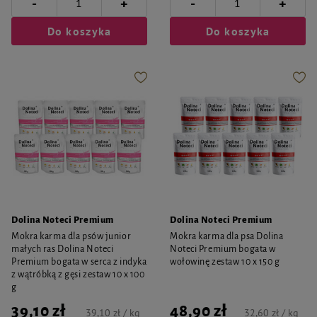
-
-
+
+
Do koszyka
Do koszyka
Dolina Noteci Premium
Dolina Noteci Premium
Mokra karma dla psów junior
Mokra karma dla psa Dolina
małych ras Dolina Noteci
Noteci Premium bogata w
Premium bogata w serca z indyka
wołowinę zestaw 10 x 150 g
z wątróbką z gęsi zestaw 10 x 100
g
39,10 zł
48,90 zł
39,10 zł / kg
32,60 zł / kg