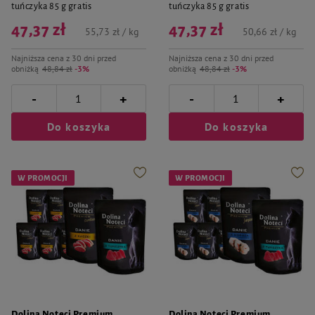
tuńczyka 85 g gratis
tuńczyka 85 g gratis
47,37 zł
47,37 zł
55,73 zł / kg
50,66 zł / kg
Najniższa cena z 30 dni przed
Najniższa cena z 30 dni przed
obniżką
48,84 zł
-3%
obniżką
48,84 zł
-3%
-
-
+
+
Do koszyka
Do koszyka
W PROMOCJI
W PROMOCJI
Dolina Noteci Premium
Dolina Noteci Premium