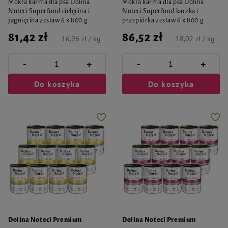
Mokra karma dla psa Dolina
Mokra karma dla psa Dolina
Noteci Superfood cielęcina i
Noteci Superfood kaczka i
jagnięcina zestaw 6 x 800 g
przepiórka zestaw 6 x 800 g
81,42 zł
86,52 zł
16,96 zł / kg
18,02 zł / kg
-
-
+
+
Do koszyka
Do koszyka
Dolina Noteci Premium
Dolina Noteci Premium