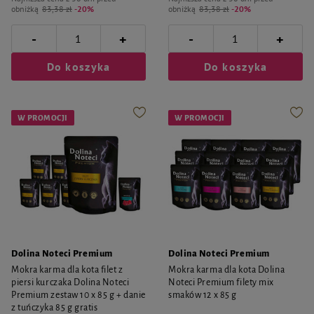
obniżką
83,38 zł
-20%
obniżką
83,38 zł
-20%
-
-
+
+
Do koszyka
Do koszyka
W PROMOCJI
W PROMOCJI
Dolina Noteci Premium
Dolina Noteci Premium
Mokra karma dla kota filet z
Mokra karma dla kota Dolina
piersi kurczaka Dolina Noteci
Noteci Premium filety mix
Premium zestaw 10 x 85 g + danie
smaków 12 x 85 g
z tuńczyka 85 g gratis