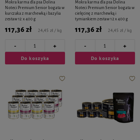
Mokra karma dla psa Dolina
Mokra karma dla psa Dolina
Noteci Premium Senior bogata w
Noteci Premium Senior bogata w
kurczaka z marchewką i bazylia
cielęcinę z marchewką i
zestaw 12 x 400 g
tymiankiem zestaw 12 x 400 g
117,36 zł
117,36 zł
24,45 zł / kg
24,45 zł / kg
-
-
+
+
Do koszyka
Do koszyka