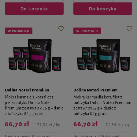
Do koszyka
Do koszyka
W PROMOCJI
W PROMOCJI
Dolina Noteci Premium
Dolina Noteci Premium
Mokra karma dla kota filet z
Mokra karma dla kota filet z
piersi indyka Dolina Noteci
tuńczyka Dolina Noteci Premium
Premium zestaw 10 x 85 g + danie
zestaw 10x85 g + danie z
z tuńczyka 85 g gratis
tuńczyka 85 g gratis
66,70 zł
66,70 zł
71,34 zł / kg
71,34 zł / kg
Najniższa cena z 30 dni przed
Najniższa cena z 30 dni przed