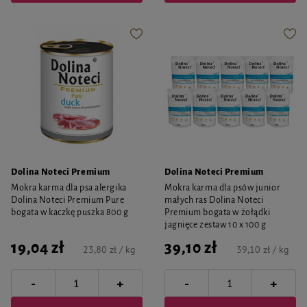
Dolina Noteci Premium
Dolina Noteci Premium
Mokra karma dla psa alergika
Mokra karma dla psów junior
Dolina Noteci Premium Pure
małych ras Dolina Noteci
bogata w kaczkę puszka 800 g
Premium bogata w żołądki
jagnięce zestaw 10 x 100 g
19,04 zł
39,10 zł
23,80 zł / kg
39,10 zł / kg
-
-
+
+