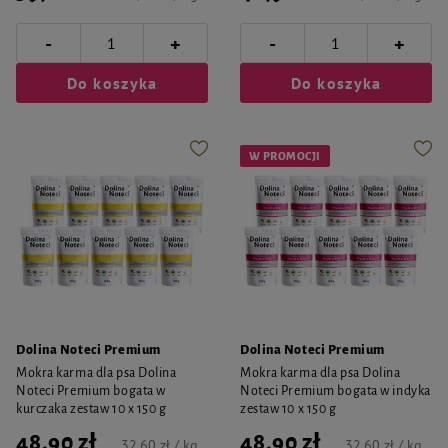
-
-
+
+
Do koszyka
Do koszyka
W PROMOCJI
Dolina Noteci Premium
Dolina Noteci Premium
Mokra karma dla psa Dolina
Mokra karma dla psa Dolina
Noteci Premium bogata w
Noteci Premium bogata w indyka
kurczaka zestaw 10 x 150 g
zestaw 10 x 150 g
48,90 zł
48,90 zł
32,60 zł / kg
32,60 zł / kg