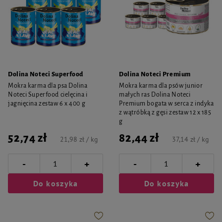
Dolina Noteci Superfood
Dolina Noteci Premium
Mokra karma dla psa Dolina
Mokra karma dla psów junior
Noteci Superfood cielęcina i
małych ras Dolina Noteci
jagnięcina zestaw 6 x 400 g
Premium bogata w serca z indyka
z wątróbką z gęsi zestaw 12 x 185
g
52,74 zł
82,44 zł
21,98 zł / kg
37,14 zł / kg
-
-
+
+
Do koszyka
Do koszyka