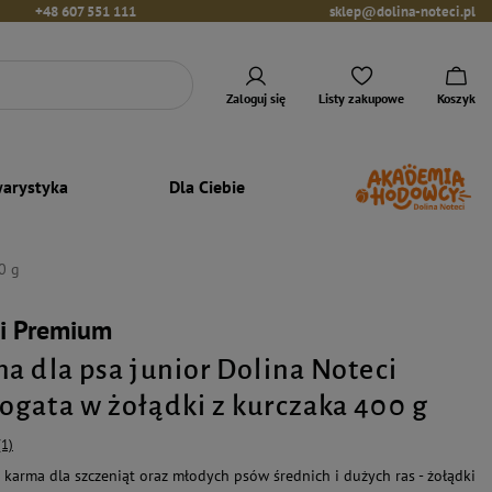
+48 607 551 111
sklep@dolina-noteci.pl
Zaloguj się
Listy zakupowe
Koszyk
arystyka
Dla Ciebie
0 g
ci Premium
a dla psa junior Dolina Noteci
gata w żołądki z kurczaka 400 g
(1)
karma dla szczeniąt oraz młodych psów średnich i dużych ras - żołądki