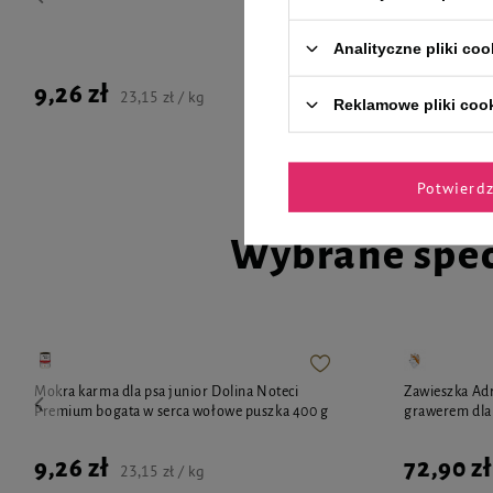
Analityczne pliki coo
5,99 zł
9,26 zł
23,15 zł / kg
Reklamowe pliki coo
Najniższa cena 
Potwierd
Wybrane spec
Mokra karma dla psa junior Dolina Noteci
Zawieszka Adr
Premium bogata w serca wołowe puszka 400 g
grawerem dla 
9,26 zł
72,90 zł
23,15 zł / kg