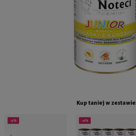
Kup taniej w zestawie
-5%
-4%