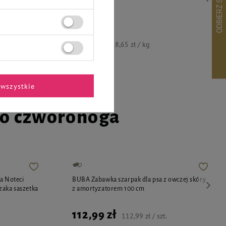
7,46 zł
18,65 zł / kg
wszystkie
go czworonoga
a Noteci
BUBA Zabawka szarpak dla psa z owczej skóry
zaka saszetka
z amortyzatorem 100 cm
112,99 zł
112,99 zł / szt.