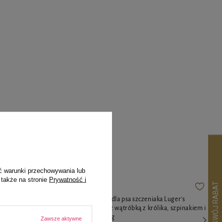
pila
ć warunki przechowywania lub
 także na stronie
Prywatność i
a Noteci
Karma mokra dla psa szczeniaka Luger's
szka 400 g
Puppy's Time z wątróbką z królika, szpinakiem i
żurawiną 400 g
Zawsze aktywne