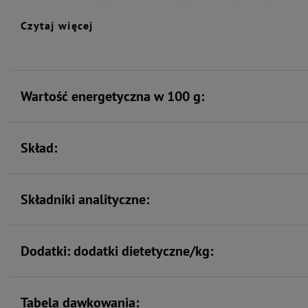
kwasy tłuszczowe
intensywny rozwój
Czytaj więcej
Zawiera zestaw witamin i
Wspiera kości i stawy
składników mineralnych
Wartość energetyczna w 100 g:
Skład:
Składniki analityczne:
Dodatki: dodatki dietetyczne/kg:
Tabela dawkowania: