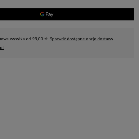
mowa wysyłka od 99,00 zł.
Sprawdź dostępne opcje dostawy
ot
263,70 zł
88,10 zł
4 zł
277,80 zł
lina
Mokra karma dla psa Dolina Noteci
Mokra karma dla psa Dolin
dki z
Premium junior mix 30 x 400 g
Premium junior mix 10 x 4