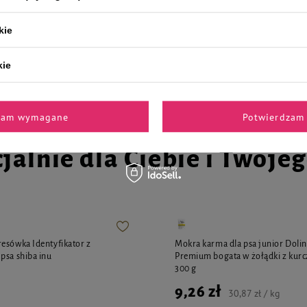
kie
14,98 zł / kg
9,26 zł
23,15 zł / kg
kie
z 30 dni przed obniżką
7,99 zł
-25%
zam wymagane
Potwierdzam 
jalnie dla Ciebie i Twoje
esówka Identyfikator z
Mokra karma dla psa junior Dolin
psa shiba inu
Premium bogata w żołądki z kurc
300 g
9,26 zł
30,87 zł / kg