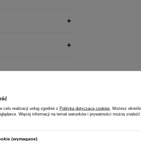
także ucieszy Twojego pu
ość
w celu realizacji usług zgodnie z
Polityką dotyczącą cookies
. Możesz określi
eglądarce. Więcej informacji na temat warunków i prywatności można znaleźć
dla psa Dolina Noteci Premium
Mokra karma dla psa junior Dolin
czaka puszka 400 g EDYCJA
Premium bogata w jagnięcinę pu
A
cookie (wymagane)