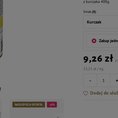
z kurczaka 400g
Smak
(5)
Kurczak
Zakup jed
9,26 zł
/
23,15 zł / kg
-
!
Dodaj do ulu
NAJLEPSZA OFERTA
-5%
-4%