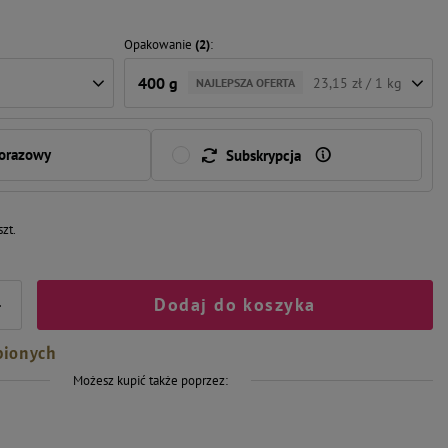
Opakowanie
(2)
400 g
23,15 zł / 1 kg
NAJLEPSZA OFERTA
norazowy
Subskrypcja
szt.
Dodaj do koszyka
+
bionych
Możesz kupić także poprzez:
-5%
-4%