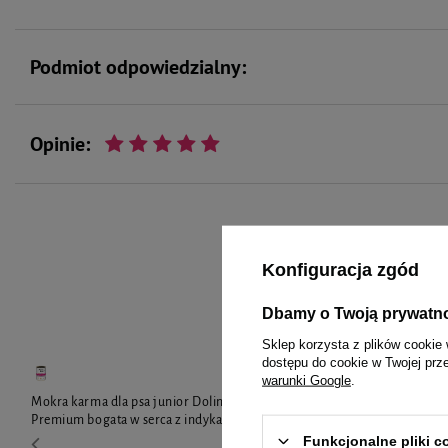
Podmiot odpowiedzialny:
Opinie:
To 
Konfiguracja zgód
Dbamy o Twoją prywatn
Sklep korzysta z plików cookie 
dostępu do cookie w Twojej prz
warunki Google
.
Mokra karma dla psa junior Dolina Noteci
Mokra karma 
Premium bogata w serca z indyka 400 g
bogata w kur
LIMITOWAN
Funkcjonalne pliki 