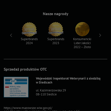
Nasze nagrody
ksy 2022
Superbrands
Superbrands
Konsumencki
Konsum
2024
2023
Lider Jakości
Lider Ja
2022 – Złoto
2022 – S
Sprzedaż produktów OTC
Wojewódzki Inspektorat Weterynarii z siedzibą
w Siedlcach
ul. Kazimierzowska 29
08-110 Siedlce
https://www.mazowsze.wiw.gov.pl/