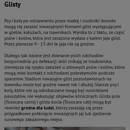
Glisty
Psy i koty po odstawieniu przez matkę i osobniki dorosłe
mogą się zarażać inwazyjnymi formami glist występującymi
w glebie, kałużach, na trawnikach. Wynika to z faktu, że część
psów i kotów, która jest zarażona wydala z kałem jaja glist.
Przez pierwsze 9 - 15 dni te jaja nie są groźne.
Dlatego tak istotne jest zbieranie psich odchodów
bezpośrednio po defekacji. Jeśli znikają ze środowiska,
zmniejsza się ryzyko zakażeń u zdrowych psów i kotów, które
mogą mieć kontakt z odchodami pobratymców podczas
spacerów. Stadium inwazyjne glist pozostawionych na
trawniku może być groźne nawet rok i dłużej. Starsze psy i
koty, które nie są odrobaczane mogą być nosicielami
pasożytów, nie wykazując objawów klinicznych. Glista psia
(Toxocara canis) i glista kocia (Toxocara cati) mogą być
również
groźne dla ludzi
, którzy zarażają się przez
przypadkowe połknięcie inwazyjnych jaj lub zjedzenie
surowego zakażonego mięsa.