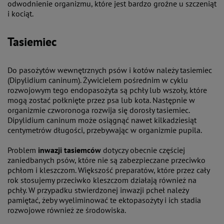
odwodnienie organizmu, które jest bardzo groźne u szczeniąt
i kociąt.
Tasiemiec
Do pasożytów wewnętrznych psów i kotów należy tasiemiec
(Dipylidium caninum). Żywicielem pośrednim w cyklu
rozwojowym tego endopasożyta są pchły lub wszoły, które
mogą zostać połknięte przez psa lub kota. Następnie w
organizmie czworonoga rozwija się dorosły tasiemiec.
Dipylidium caninum może osiągnąć nawet kilkadziesiąt
centymetrów długości, przebywając w organizmie pupila.
Problem
inwazji tasiemców
dotyczy obecnie częściej
zaniedbanych psów, które nie są zabezpieczane przeciwko
pchłom i kleszczom. Większość preparatów, które przez cały
rok stosujemy przeciwko kleszczom działają również na
pchły. W przypadku stwierdzonej inwazji pcheł należy
pamiętać, żeby wyeliminować te ektopasożyty i ich stadia
rozwojowe również ze środowiska.