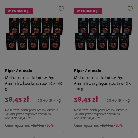
W PROMOCJI
W PROMOCJI
Piper Animals
Piper Animals
Mokra karma dla kotów Piper
Mokra karma dla kotów Piper
Animals z kaczką zestaw 10 x 100
Animals z jagnięciną zestaw 10 x
g
100 g
38,43 zł
38,43 zł
38,43 zł / kg
38,43 zł / kg
Najniższa cena produktu w okresie
Najniższa cena produktu w okresie
30 dni przed wprowadzeniem
30 dni przed wprowadzeniem
obniżki:
38,43 zł
obniżki:
38,43 zł
Cena regularna:
42,70 zł
-10%
Cena regularna:
42,70 zł
-10%