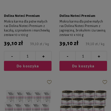
Dolina Noteci Premium
Dolina Noteci Premium
Mokra karma dla psów małych
Mokra karma dla psów małych
ras Dolina Noteci Premium z
ras Dolina Noteci Premium z
kaczką, szpinakiem i marchewką
jagnięciną, brokułem i żurawiną
zestaw 10 x 100 g
zestaw 10 x 100 g
39,10 zł
39,10 zł
39,10 zł / kg
39,10 zł / kg
-
-
+
+
Do koszyka
Do koszyka