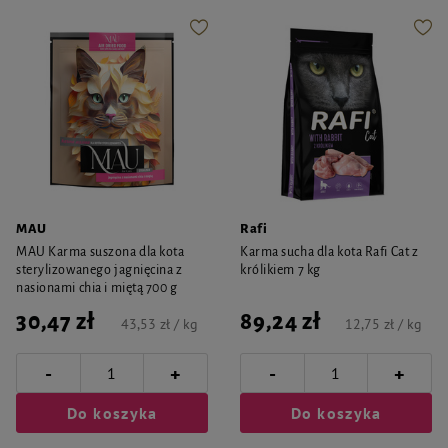
MAU
Rafi
MAU Karma suszona dla kota
Karma sucha dla kota Rafi Cat z
sterylizowanego jagnięcina z
królikiem 7 kg
nasionami chia i miętą 700 g
30,47 zł
89,24 zł
43,53 zł / kg
12,75 zł / kg
-
-
+
+
Do koszyka
Do koszyka