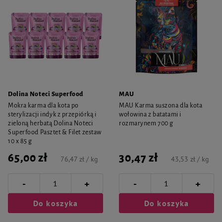
Dolina Noteci Superfood
MAU
Mokra karma dla kota po
MAU Karma suszona dla kota
sterylizacji indyk z przepiórką i
wołowina z batatami i
zieloną herbatą Dolina Noteci
rozmarynem 700 g
Superfood Pasztet & Filet zestaw
10 x 85 g
65,00 zł
30,47 zł
76,47 zł / kg
43,53 zł / kg
-
-
+
+
Do koszyka
Do koszyka