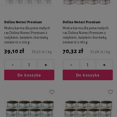
Dolina Noteci Premium
Dolina Noteci Premium
Mokra karma dla psów małych
Mokra karma dla psów małych
ras Dolina Noteci Premium z
ras Dolina Noteci Premium z
indykiem, batatem i borówką
indykiem, batatem i borówką
zestaw 10 x 100 g
zestaw 12 x 185 g
39,10 zł
70,32 zł
39,10 zł / kg
31,68 zł / kg
-
-
+
+
Do koszyka
Do koszyka