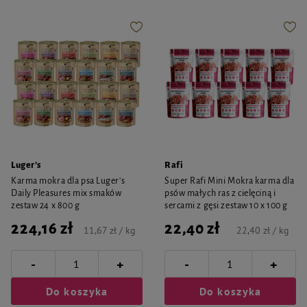
Luger's
Rafi
Karma mokra dla psa Luger's
Super Rafi Mini Mokra karma dla
Daily Pleasures mix smaków
psów małych ras z cielęciną i
zestaw 24 x 800 g
sercami z gęsi zestaw 10 x 100 g
224,16 zł
22,40 zł
11,67 zł / kg
22,40 zł / kg
-
-
+
+
Do koszyka
Do koszyka