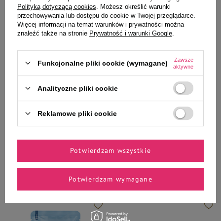
Polityką dotyczącą cookies
. Możesz określić warunki
przechowywania lub dostępu do cookie w Twojej przeglądarce.
Więcej informacji na temat warunków i prywatności można
znaleźć także na stronie
Prywatność i warunki Google
.
Zawsze
Funkcjonalne pliki cookie (wymagane)
aktywne
Dolina Noteci Premium
Dolina Noteci Superfood
Mokra karma dla psów małych
Mokra karma dla kota po
Analityczne pliki cookie
ras Dolina Noteci Premium mix
sterylizacji indyk z przepiórką i
smaków zestaw 16 x 100 g
zieloną herbatą Dolina Noteci
Superfood Pasztet & Filet 85 g
Reklamowe pliki cookie
62,56 zł
6,84 zł
39,10 zł / kg
80,47 zł / kg
Potwierdzam wszystkie
-
-
+
+
Do koszyka
Do koszyka
Potwierdzam wymagane