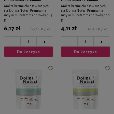
Dolina Noteci Premium
Dolina Noteci Premium
Mokra karma dla psów małych
Mokra karma dla psów małych
ras Dolina Noteci Premium z
ras Dolina Noteci Premium z
indykiem, batatem i borówką 185
indykiem, batatem i borówką 100
g
g
6,17 zł
4,11 zł
33,35 zł / kg
41,10 zł / kg
-
-
+
+
Do koszyka
Do koszyka