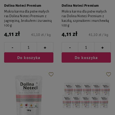
Dolina Noteci Premium
Dolina Noteci Premium
Mokra karma dla psów małych
Mokra karma dla psów małych
ras Dolina Noteci Premium z
ras Dolina Noteci Premium z
jagnięciną, brokułem i żurawiną
kaczką, szpinakiem i marchewką
100 g
100 g
4,11 zł
4,11 zł
41,10 zł / kg
41,10 zł / kg
-
-
+
+
Do koszyka
Do koszyka