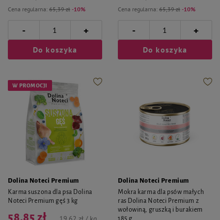
Cena regularna:
65,39 zł
-10%
Cena regularna:
65,39 zł
-10%
-
-
+
+
Do koszyka
Do koszyka
W PROMOCJI
Dolina Noteci Premium
Dolina Noteci Premium
Karma suszona dla psa Dolina
Mokra karma dla psów małych
Noteci Premium gęś 3 kg
ras Dolina Noteci Premium z
wołowiną, gruszką i burakiem
58,85 zł
19,62 zł / kg
185 g