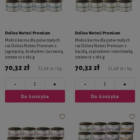
Dolina Noteci Premium
Dolina Noteci Premium
Mokra karma dla psów małych
Mokra karma dla psów małych
ras Dolina Noteci Premium z
ras Dolina Noteci Premium z
jagnięciną, brokułem i żurawiną
kaczką, szpinakiem i marchewką
zestaw 12 x 185 g
zestaw 12 x 185 g
70,32 zł
70,32 zł
31,68 zł / kg
31,68 zł / kg
-
-
+
+
Do koszyka
Do koszyka