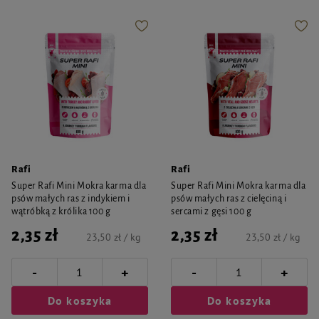
Rafi
Rafi
Super Rafi Mini Mokra karma dla
Super Rafi Mini Mokra karma dla
psów małych ras z indykiem i
psów małych ras z cielęciną i
wątróbką z królika 100 g
sercami z gęsi 100 g
2,35 zł
2,35 zł
23,50 zł / kg
23,50 zł / kg
-
-
+
+
Do koszyka
Do koszyka