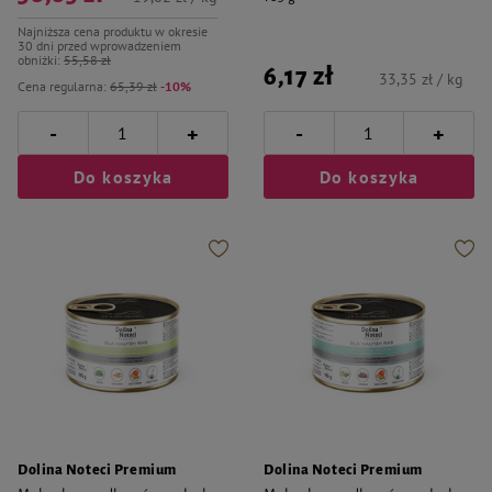
Najniższa cena produktu w okresie
30 dni przed wprowadzeniem
obniżki:
55,58 zł
6,17 zł
33,35 zł / kg
Cena regularna:
65,39 zł
-10%
-
-
+
+
Do koszyka
Do koszyka
Dolina Noteci Premium
Dolina Noteci Premium