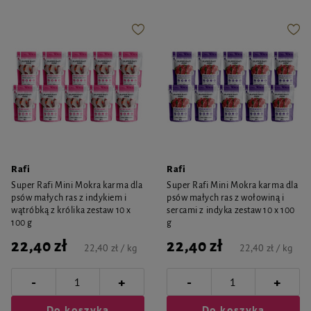
Rafi
Rafi
Super Rafi Mini Mokra karma dla
Super Rafi Mini Mokra karma dla
psów małych ras z indykiem i
psów małych ras z wołowiną i
wątróbką z królika zestaw 10 x
sercami z indyka zestaw 10 x 100
100 g
g
22,40 zł
22,40 zł
22,40 zł / kg
22,40 zł / kg
-
-
+
+
Do koszyka
Do koszyka