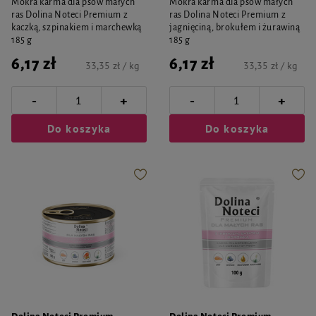
Mokra karma dla psów małych
Mokra karma dla psów małych
ras Dolina Noteci Premium z
ras Dolina Noteci Premium z
kaczką, szpinakiem i marchewką
jagnięciną, brokułem i żurawiną
185 g
185 g
6,17 zł
6,17 zł
33,35 zł / kg
33,35 zł / kg
-
-
+
+
Do koszyka
Do koszyka