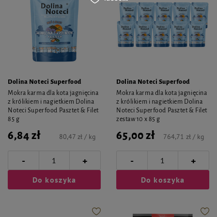
Dolina Noteci Superfood
Dolina Noteci Superfood
Mokra karma dla kota jagnięcina
Mokra karma dla kota jagnięcina
z królikiem i nagietkiem Dolina
z królikiem i nagietkiem Dolina
Noteci Superfood Pasztet & Filet
Noteci Superfood Pasztet & Filet
85 g
zestaw 10 x 85 g
6,84 zł
65,00 zł
80,47 zł / kg
764,71 zł / kg
-
-
+
+
Do koszyka
Do koszyka