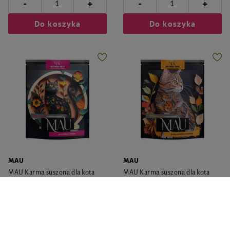
-
-
+
+
Do koszyka
Do koszyka
MAU
MAU
MAU Karma suszona dla kota
MAU Karma suszona dla kota
sterylizowanego gęś z królikiem i
kaczka z tymiankiem i kocimiętką
malinami 700 g
700 g
30,47 zł
30,47 zł
43,53 zł / kg
43,53 zł / kg