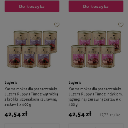
Do koszyka
Do koszyka
Luger's
Luger's
Karma mokra dla psa szczeniaka
Karma mokra dla psa szczeniaka
Luger's Puppy's Time z wątróbką
Luger's Puppy's Time z indykiem,
z królika, szpinakiem i żurawiną
jagnięciną i żurawiną zestaw 6 x
zestaw 6 x 400 g
400 g
42,54 zł
42,54 zł
17,73 zł / kg