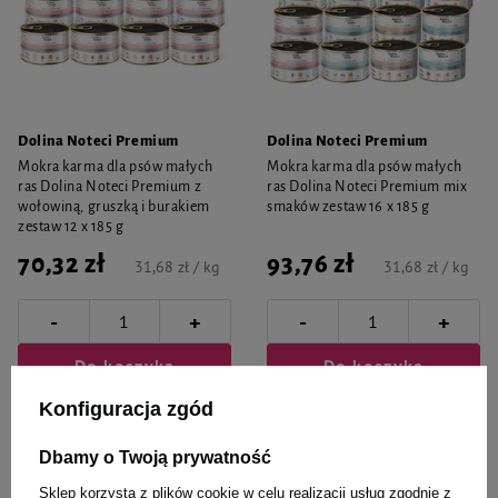
Dolina Noteci Premium
Dolina Noteci Premium
Mokra karma dla psów małych
Mokra karma dla psów małych
ras Dolina Noteci Premium z
ras Dolina Noteci Premium mix
wołowiną, gruszką i burakiem
smaków zestaw 16 x 185 g
zestaw 12 x 185 g
70,32 zł
93,76 zł
31,68 zł / kg
31,68 zł / kg
-
-
+
+
Do koszyka
Do koszyka
Konfiguracja zgód
Dbamy o Twoją prywatność
Sklep korzysta z plików cookie w celu realizacji usług zgodnie z