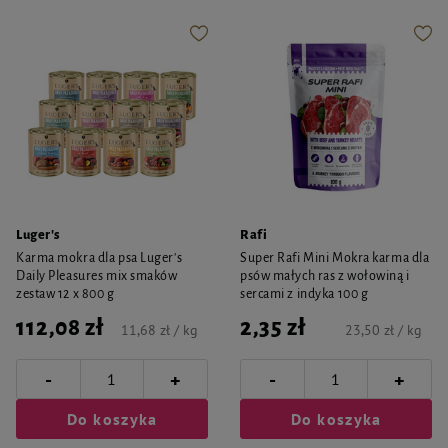
Luger's
Rafi
Karma mokra dla psa Luger's
Super Rafi Mini Mokra karma dla
Daily Pleasures mix smaków
psów małych ras z wołowiną i
zestaw 12 x 800 g
sercami z indyka 100 g
112,08 zł
2,35 zł
11,68 zł / kg
23,50 zł / kg
-
-
+
+
Do koszyka
Do koszyka