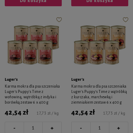
Do koszyka
Do koszyka
Luger's
Luger's
Karma mokra dla psa szczeniaka
Karma mokra dla psa szczeniaka
Luger's Puppy's Time z
Luger's Puppy's Time z wątróbką
wołowiną, wątróbką z indyka i
z kurczaka, marchewką i
borówką zestaw 6 x 400 g
ziemniakiem zestaw 6 x 400 g
42,54 zł
42,54 zł
17,73 zł / kg
17,73 zł / kg
-
-
+
+