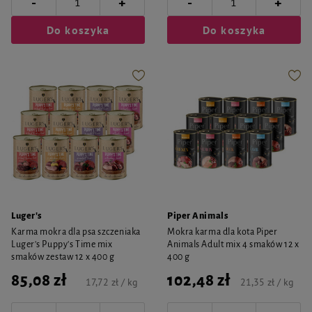
-
-
+
+
Do koszyka
Do koszyka
Luger's
Piper Animals
Karma mokra dla psa szczeniaka
Mokra karma dla kota Piper
Luger's Puppy's Time mix
Animals Adult mix 4 smaków 12 x
smaków zestaw 12 x 400 g
400 g
85,08 zł
102,48 zł
17,72 zł / kg
21,35 zł / kg