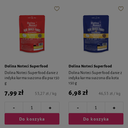
Dolina Noteci Superfood
Dolina Noteci Superfood
Dolina Noteci Superfood danie z
Dolina Noteci Superfood danie z
indyka karma suszona dla psa 150
indyka karma suszona dla kota
g
150 g
7,99 zł
6,98 zł
53,27 zł / kg
46,53 zł / kg
-
-
+
+
Do koszyka
Do koszyka