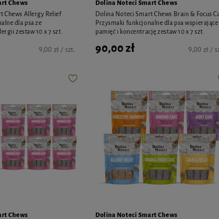
art Chews
Dolina Noteci Smart Chews
t Chews Allergy Relief
Dolina Noteci Smart Chews Brain & Focus C
alne dla psa ze
Przysmaki funkcjonalne dla psa wspierające
ergii zestaw 10 x 7 szt.
pamięć i koncentrację zestaw 10 x 7 szt.
90,00 zł
9,00 zł / szt.
9,00 zł / s
art Chews
Dolina Noteci Smart Chews