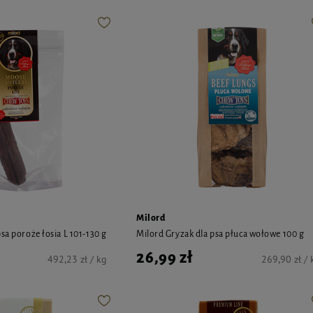
Milord
sa poroże łosia L 101-130 g
Milord Gryzak dla psa płuca wołowe 100 g
26,99 zł
492,23 zł / kg
269,90 zł / 