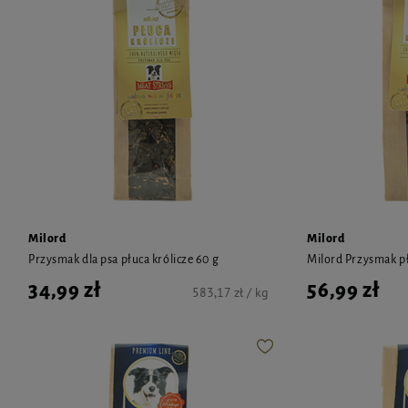
Milord
Milord
Przysmak dla psa płuca królicze 60 g
Milord Przysmak pł
34,99 zł
56,99 zł
583,17 zł / kg