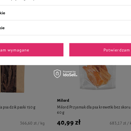
47,99 zł
362,38 zł / kg
319,93 zł / 
kie
kie
zam wymagane
Potwierdzam 
Milord
 psa dzik paski 150 g
Milord Przysmak dla psa krewetki bez skoru
60 g
40,99 zł
366,60 zł / kg
683,17 zł / 