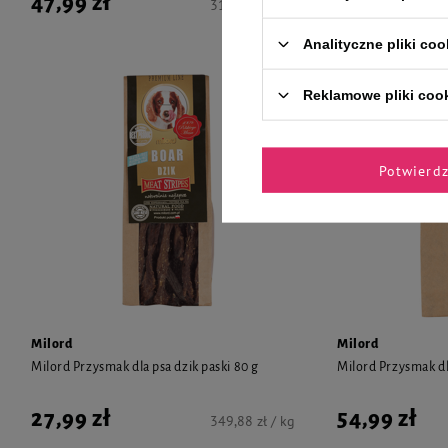
47,99 zł
28,99 zł
319,93 zł / kg
Analityczne pliki coo
Reklamowe pliki coo
Potwierd
Milord
Milord
Milord Przysmak dla psa dzik paski 80 g
Milord Przysmak dla
27,99 zł
54,99 zł
349,88 zł / kg