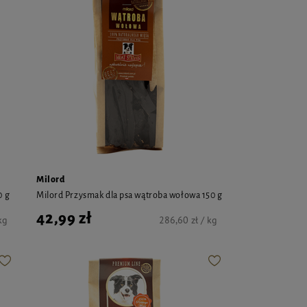
Milord
0 g
Milord Przysmak dla psa wątroba wołowa 150 g
42,99 zł
kg
286,60 zł / kg