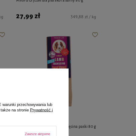
Milord Gryzak dla psa skóra sarny 80 g
27,99 zł
kg
349,88 zł / kg
ć warunki przechowywania lub
 także na stronie
Prywatność i
Milord
Milord Przysmak dla psa jagnięcina paski 80 g
Zawsze aktywne