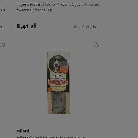
Luger's Natural Treats Przysmak gryzak dla psa
 x 7
żwacze cielęce 100 g
8,41 zł
zt.
84,10 zł / kg
Milord