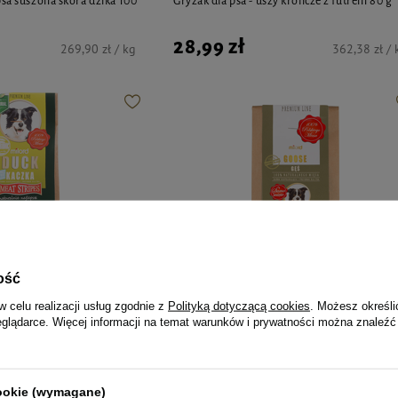
psa suszona skóra dzika 100
Gryzak dla psa - uszy królicze z futrem 80 g
28,99 zł
269,90 zł / kg
362,38 zł / 
ość
w celu realizacji usług zgodnie z
Polityką dotyczącą cookies
. Możesz określi
eglądarce. Więcej informacji na temat warunków i prywatności można znaleźć
Milord
a psa kaczka paski 80 g
Milord Przysmak dla psa gęś paski 150 g
cookie (wymagane)