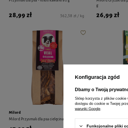
Przysmak dla psa - łosoś kawałki 80 g
Milord Gryzak dla 
g
28,99 zł
26,99 zł
362,38 zł / kg
Konfiguracja zgód
Dbamy o Twoją prywatn
Sklep korzysta z plików cookie 
dostępu do cookie w Twojej prz
warunki Google
.
Milord
Milord
Milord Przysmak dla psa cielęcina płaty 150 g
Milord Przysmak dl
Funkcjonalne pliki 