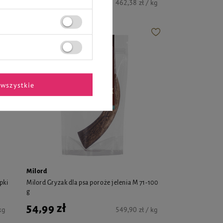
36,99 zł
kg
462,38 zł / kg
wszystkie
Milord
pki
Milord Gryzak dla psa poroże jelenia M 71-100
g
54,99 zł
kg
549,90 zł / kg