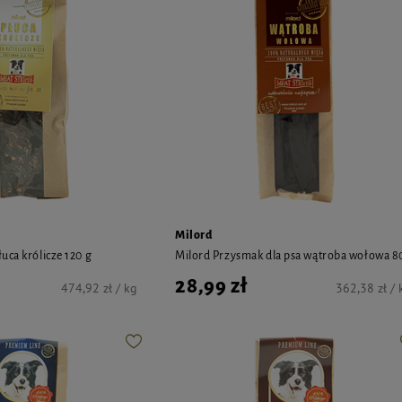
Milord
uca królicze 120 g
Milord Przysmak dla psa wątroba wołowa 8
28,99 zł
474,92 zł / kg
362,38 zł / 