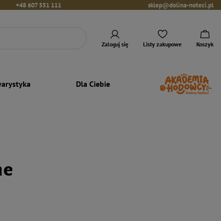
+48 607 551 111
sklep@dolina-noteci.pl
Zaloguj się
Listy zakupowe
Koszyk
arystyka
Dla Ciebie
ne