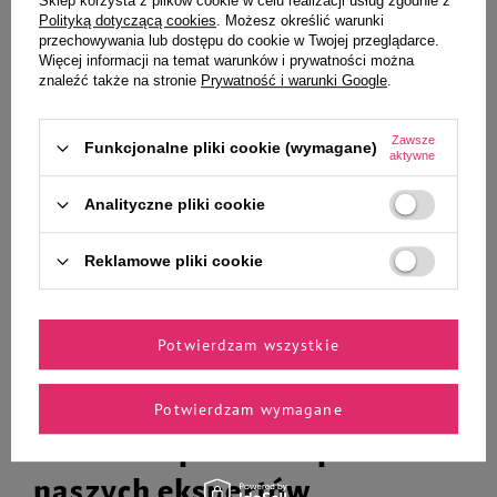
Sklep korzysta z plików cookie w celu realizacji usług zgodnie z
Ciebie i Twojego czworonoga
Polityką dotyczącą cookies
. Możesz określić warunki
przechowywania lub dostępu do cookie w Twojej przeglądarce.
Więcej informacji na temat warunków i prywatności można
znaleźć także na stronie
Prywatność i warunki Google
.
Over Horse Dermasept Gel żel do
Camon Dental Kość gumowa z
regeneracji skóry dla konia 210 g
kolcami zabawka gryzak 12 cm
Zawsze
Funkcjonalne pliki cookie (wymagane)
aktywne
87,29 zł
16,99 zł
415,67 zł / kg
169,90 zł / kg
Analityczne pliki cookie
-
-
+
+
Reklamowe pliki cookie
Do koszyka
Do koszyka
Potwierdzam wszystkie
Potwierdzam wymagane
Zaufane i polecane przez
naszych ekspertów