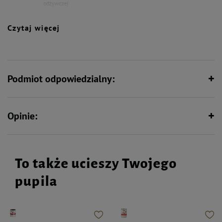
odżywczej
Czytaj więcej
Wspiera odporność
Zawiera zestaw witamin i składników
mineralnych
Podmiot odpowiedzialny:
Zawiera nienasycone kwasy
Wspiera kości i stawy
tłuszczowe
Opinie:
Bez syntetycznych aromatów,
wzmacniaczy smaku i barwników
To także ucieszy Twojego
pupila