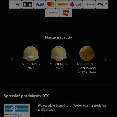
Nasze nagrody
ksy 2022
Superbrands
Superbrands
Konsumencki
Konsum
2024
2023
Lider Jakości
Lider Ja
2022 – Złoto
2022 – S
Sprzedaż produktów OTC
Wojewódzki Inspektorat Weterynarii z siedzibą
w Siedlcach