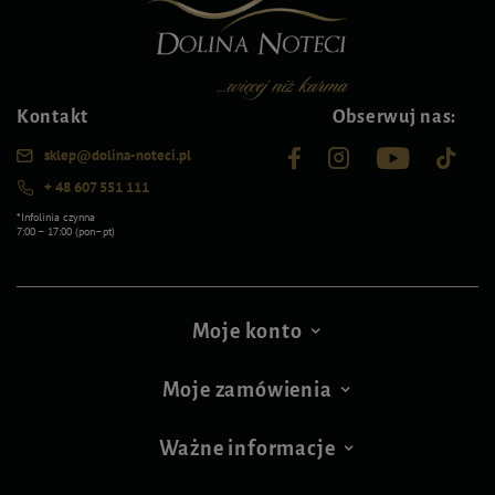
Kontakt
Obserwuj nas:
sklep@dolina-noteci.pl
+ 48 607 551 111
*Infolinia czynna
7:00 – 17:00 (pon–pt)
Moje konto
Moje zamówienia
Ważne informacje