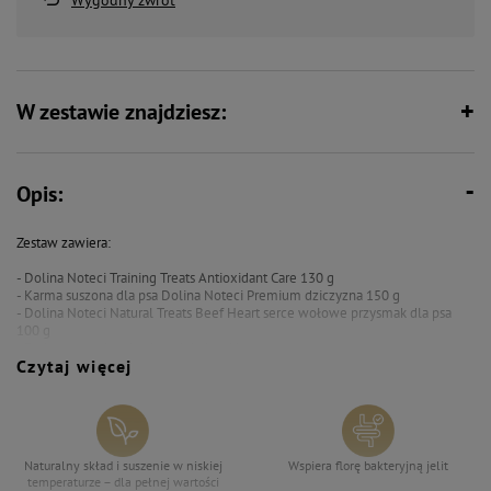
Wygodny zwrot
W zestawie znajdziesz:
Opis:
Zestaw zawiera:
- Dolina Noteci Training Treats Antioxidant Care 130 g
- Karma suszona dla psa Dolina Noteci Premium dziczyzna 150 g
- Dolina Noteci Natural Treats Beef Heart serce wołowe przysmak dla psa
100 g
- Etui z woreczkami w kształcie kostki
Czytaj więcej
Naturalny skład i suszenie w niskiej
Wspiera florę bakteryjną jelit
temperaturze – dla pełnej wartości