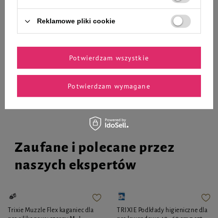
Mokra karma dla psa Rafi z
Mokra karma dla psa Rafi z
królikiem 400 g
wołowiną 400 g
Reklamowe pliki cookie
6,29 zł
6,29 zł
15,73 zł / kg
15,73 zł / kg
-
-
+
+
Potwierdzam wszystkie
Do koszyka
Do koszyka
Potwierdzam wymagane
Zaufane i polecane przez
naszych ekspertów
Trixie Muzzle Flex kaganiec dla
TRIXIE Podkłady higieniczne dla