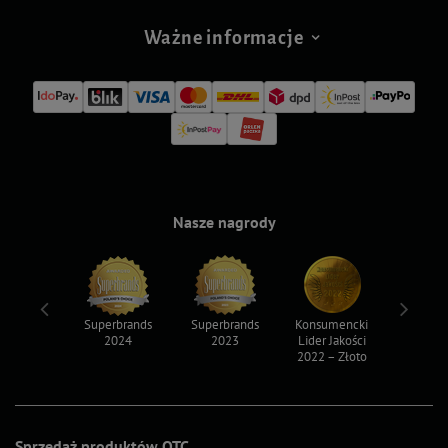
Ważne informacje
Nasze nagrody
ksy 2022
Superbrands
Superbrands
Konsumencki
Konsum
2024
2023
Lider Jakości
Lider Ja
2022 – Złoto
2022 – S
Sprzedaż produktów OTC