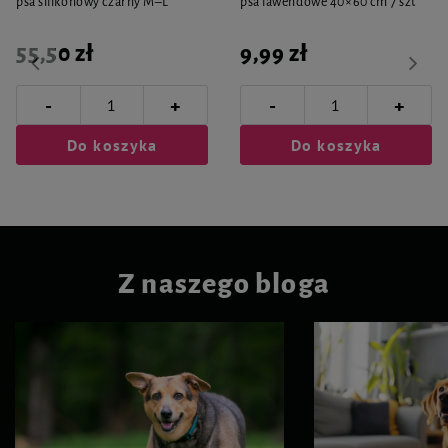
psa silikonowy czarny M–L
psa lawendowe 40×60 cm 7 szt
55,50 zł
9,99 zł
-
-
+
+
Do koszyka
Do koszyka
Z naszego bloga