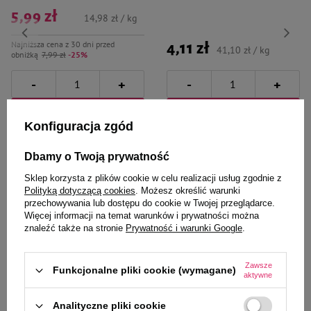
5,99 zł
14,98 zł / kg
Najniższa cena z 30 dni przed
4,11 zł
41,10 zł / kg
obniżką
7,99 zł
-25%
-
-
+
+
Do koszyka
Do koszyka
Konfiguracja zgód
Dbamy o Twoją prywatność
Sklep korzysta z plików cookie w celu realizacji usług zgodnie z
Polityką dotyczącą cookies
. Możesz określić warunki
przechowywania lub dostępu do cookie w Twojej przeglądarce.
Więcej informacji na temat warunków i prywatności można
Wybrane specjalnie dla
znaleźć także na stronie
Prywatność i warunki Google
.
Ciebie i Twojego czworonoga
Zawsze
Funkcjonalne pliki cookie (wymagane)
aktywne
Analityczne pliki cookie