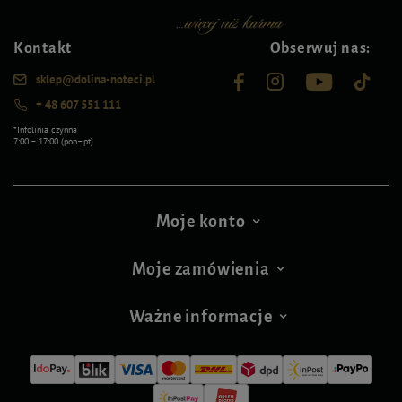
Kontakt
Obserwuj nas:
sklep@dolina-noteci.pl
+ 48 607 551 111
*Infolinia czynna
7:00 – 17:00 (pon–pt)
Moje konto
Moje zamówienia
Ważne informacje