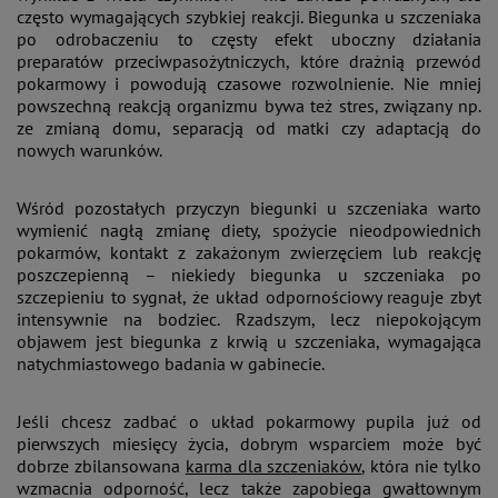
często wymagających szybkiej reakcji. Biegunka u szczeniaka
po odrobaczeniu to częsty efekt uboczny działania
preparatów przeciwpasożytniczych, które drażnią przewód
pokarmowy i powodują czasowe rozwolnienie. Nie mniej
powszechną reakcją organizmu bywa też stres, związany np.
ze zmianą domu, separacją od matki czy adaptacją do
nowych warunków.
Wśród pozostałych przyczyn biegunki u szczeniaka warto
wymienić nagłą zmianę diety, spożycie nieodpowiednich
pokarmów, kontakt z zakażonym zwierzęciem lub reakcję
poszczepienną – niekiedy biegunka u szczeniaka po
szczepieniu to sygnał, że układ odpornościowy reaguje zbyt
intensywnie na bodziec. Rzadszym, lecz niepokojącym
objawem jest biegunka z krwią u szczeniaka, wymagająca
natychmiastowego badania w gabinecie.
Jeśli chcesz zadbać o układ pokarmowy pupila już od
pierwszych miesięcy życia, dobrym wsparciem może być
dobrze zbilansowana
karma dla szczeniaków
, która nie tylko
wzmacnia odporność, lecz także zapobiega gwałtownym