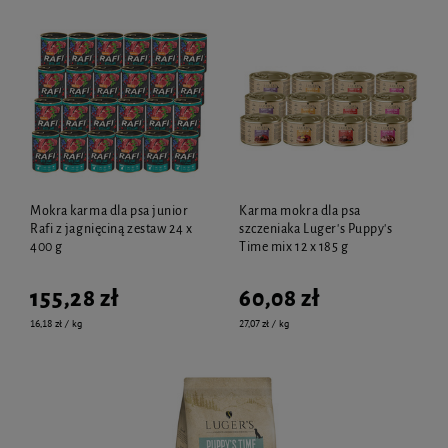
Mokra karma dla psa junior
Karma mokra dla psa
Rafi z jagnięciną zestaw 24 x
szczeniaka Luger's Puppy's
400 g
Time mix 12 x 185 g
155,28 zł
60,08 zł
16,18 zł / kg
27,07 zł / kg