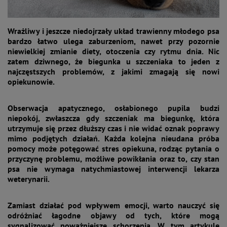
Wrażliwy i jeszcze niedojrzały układ trawienny młodego psa
bardzo łatwo ulega zaburzeniom, nawet przy pozornie
niewielkiej zmianie diety, otoczenia czy rytmu dnia. Nic
zatem dziwnego, że biegunka u szczeniaka to jeden z
najczęstszych problemów, z jakimi zmagają się nowi
opiekunowie.
Obserwacja apatycznego, osłabionego pupila budzi
niepokój, zwłaszcza gdy szczeniak ma biegunkę, która
utrzymuje się przez dłuższy czas i nie widać oznak poprawy
mimo podjętych działań. Każda kolejna nieudana próba
pomocy może potęgować stres opiekuna, rodząc pytania o
przyczynę problemu, możliwe powikłania oraz to, czy stan
psa nie wymaga natychmiastowej interwencji lekarza
weterynarii.
Zamiast działać pod wpływem emocji, warto nauczyć się
odróżniać łagodne objawy od tych, które mogą
sygnalizować poważniejsze schorzenia. W tym artykule