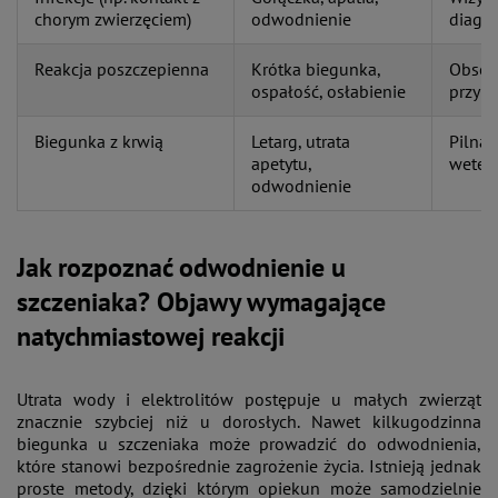
chorym zwierzęciem)
odwodnienie
diagn
Reakcja poszczepienna
Krótka biegunka,
Obserw
ospałość, osłabienie
przy 
Biegunka z krwią
Letarg, utrata
Pilna 
apetytu,
wetery
odwodnienie
Jak rozpoznać odwodnienie u
szczeniaka? Objawy wymagające
natychmiastowej reakcji
Utrata wody i elektrolitów postępuje u małych zwierząt
znacznie szybciej niż u dorosłych. Nawet kilkugodzinna
biegunka u szczeniaka może prowadzić do odwodnienia,
które stanowi bezpośrednie zagrożenie życia. Istnieją jednak
proste metody, dzięki którym opiekun może samodzielnie