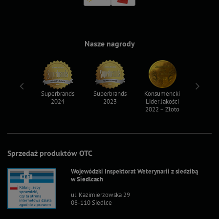
Nasze nagrody
ksy 2022
Superbrands
Superbrands
Konsumencki
Konsum
2024
2023
Lider Jakości
Lider Ja
2022 – Złoto
2022 – S
Sprzedaż produktów OTC
Wojewódzki Inspektorat Weterynarii z siedzibą
w Siedlcach
ul. Kazimierzowska 29
08-110 Siedlce