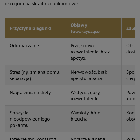
reakcjom na składniki pokarmowe.
Objawy
Przyczyna biegunki
Zaleca
towarzyszące
Odrobaczanie
Przejściowe
Obser
rozwolnienie, brak
dostę
apetytu
Stres (np. zmiana domu,
Nerwowość, brak
Spokoj
separacja)
apetytu, apatia
cierpl
Nagła zmiana diety
Wzdęcia, gazy,
Powró
rozwolnienie
karmy
Spożycie
Wymioty, bóle
Kontak
nieodpowiedniego
brzucha
obser
pokarmu
Infekcje (np. kontakt z
Gorączka, apatia,
Wizyta