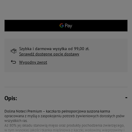
Szybka i darmowa wysyłka od 99,00 zł.
Sprawdź dostępne opcje dostawy
Wygodny zwrot
Opis:
Dolina Noteci Premium – kaczka to pełnoporcjowa suszona karma
opracowana z myślą o zaspokojeniu potrzeb żywieniowych dorosłych psów
wszystkich ras.
Aż 80% jej składu stanowią mięso oraz produkty pochodzenia zwierzęcego,
w tym wysokiej jakości tkanka mięśniowa z kaczki, wołowiny, wieprzowiny i