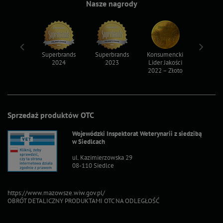
Nasze nagrody
ksy 2022
Superbrands
Superbrands
Konsumencki
Konsum
2024
2023
Lider Jakości
Lider Ja
2022 – Złoto
2022 – S
Sprzedaż produktów OTC
Wojewódzki Inspektorat Weterynarii z siedzibą
w Siedlcach
ul. Kazimierzowska 29
08-110 Siedlce
https://www.mazowsze.wiw.gov.pl/
OBRÓT DETALICZNY PRODUKTAMI OTC NA ODLEGŁOŚĆ