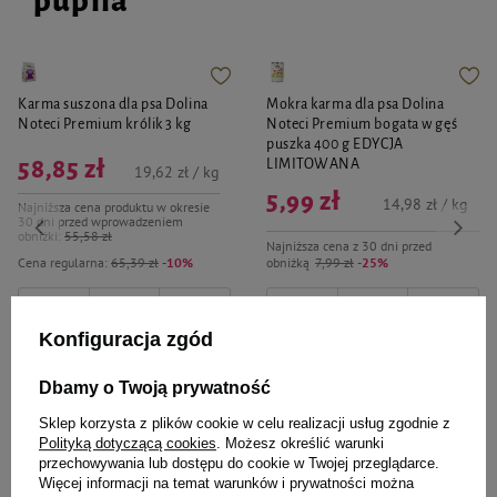
pupila
Karma suszona dla psa Dolina
Mokra karma dla psa Dolina
Noteci Premium królik 3 kg
Noteci Premium bogata w gęś
puszka 400 g EDYCJA
58,85 zł
LIMITOWANA
19,62 zł / kg
5,99 zł
14,98 zł / kg
Najniższa cena produktu w okresie
30 dni przed wprowadzeniem
obniżki:
55,58 zł
Najniższa cena z 30 dni przed
Cena regularna:
65,39 zł
-10%
obniżką
7,99 zł
-25%
-
-
+
+
Konfiguracja zgód
Do koszyka
Do koszyka
Dbamy o Twoją prywatność
Sklep korzysta z plików cookie w celu realizacji usług zgodnie z
Polityką dotyczącą cookies
. Możesz określić warunki
przechowywania lub dostępu do cookie w Twojej przeglądarce.
Więcej informacji na temat warunków i prywatności można