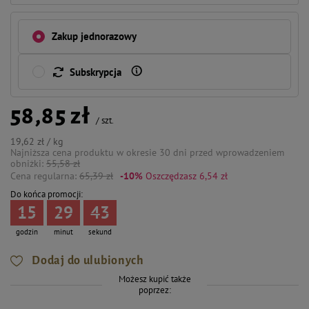
Zakup jednorazowy
Subskrypcja
58,85 zł
/
szt.
19,62 zł / kg
Najniższa cena produktu w okresie 30 dni przed wprowadzeniem
obniżki:
55,58 zł
Cena regularna:
65,39 zł
-10%
Oszczędzasz 6,54 zł
Do końca promocji:
15
29
43
godzin
minut
sekund
Dodaj do ulubionych
Możesz kupić także
poprzez: