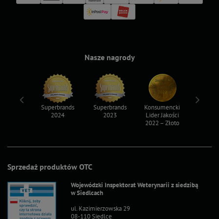
Nasze nagrody
ksy 2022
Superbrands
Superbrands
Konsumencki
Konsum
2024
2023
Lider Jakości
Lider Ja
2022 – Złoto
2022 – S
Sprzedaż produktów OTC
Wojewódzki Inspektorat Weterynarii z siedzibą
w Siedlcach
ul. Kazimierzowska 29
08-110 Siedlce