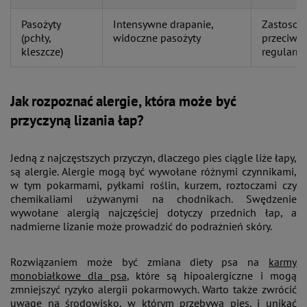
Pasożyty
Intensywne drapanie,
Zastosow
(pchły,
widoczne pasożyty
przeciwpa
kleszcze)
regularna
Jak rozpoznać alergie, która może być
przyczyną lizania łap?
Jedną z najczęstszych przyczyn, dlaczego pies ciągle liże łapy,
są alergie. Alergie mogą być wywołane różnymi czynnikami,
w tym pokarmami, pyłkami roślin, kurzem, roztoczami czy
chemikaliami używanymi na chodnikach. Swędzenie
wywołane alergią najczęściej dotyczy przednich łap, a
nadmierne lizanie może prowadzić do podrażnień skóry​.
Rozwiązaniem może być zmiana diety psa na
karmy
monobiałkowe dla psa
, które są hipoalergiczne i mogą
zmniejszyć ryzyko alergii pokarmowych. Warto także zwrócić
uwagę na środowisko, w którym przebywa pies, i unikać