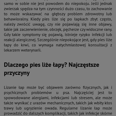
samo w sobie nie jest powodem do niepokoju. Jeśli jednak
zwierzak spędza na tym czynności dużo czasu, to zachowanie
to może wskazywać na głębszy problem zdrowotny lub
behawioralny​. Kiedy pies liże się po łapkach zbyt często,
należy zwrócić uwagę, czy nie pojawiają się inne objawy,
takie jak zaczerwienienie, obrzęk, pęcherze czy widoczne rany.
Gdy takie symptomy się pojawią, istnieje ryzyko infekcji lub
reakcji alergicznej. Szczególnie niepokojące jest, gdy pies liże
łapy do krwi, co wymaga natychmiastowej konsultacji z
lekarzem weterynarii​.
Dlaczego pies liże łapy? Najczęstsze
przyczyny
Lizanie łap może być objawem zarówno fizycznych, jak i
psychicznych problemów u psa. Najczęściej jest to
spowodowane alergiami, infekcjami lub stresem, ale może
także wynikać z urazów mechanicznych, takich jak wbity kłos
trawy lub ugryzienie owada. Regularne lizanie łap może
prowadzić do dalszych komplikacji, takich jak infekcje skórne