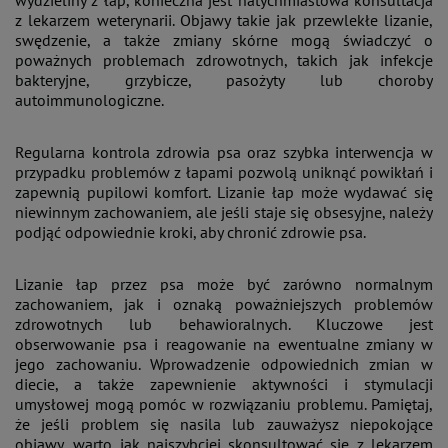
z lekarzem weterynarii. Objawy takie jak przewlekłe lizanie,
swędzenie, a także zmiany skórne mogą świadczyć o
poważnych problemach zdrowotnych, takich jak infekcje
bakteryjne, grzybicze, pasożyty lub choroby
autoimmunologiczne​.
Regularna kontrola zdrowia psa oraz szybka interwencja w
przypadku problemów z łapami pozwolą uniknąć powikłań i
zapewnią pupilowi komfort. Lizanie łap może wydawać się
niewinnym zachowaniem, ale jeśli staje się obsesyjne, należy
podjąć odpowiednie kroki, aby chronić zdrowie psa.
Lizanie łap przez psa może być zarówno normalnym
zachowaniem, jak i oznaką poważniejszych problemów
zdrowotnych lub behawioralnych. Kluczowe jest
obserwowanie psa i reagowanie na ewentualne zmiany w
jego zachowaniu. Wprowadzenie odpowiednich zmian w
diecie, a także zapewnienie aktywności i stymulacji
umysłowej mogą pomóc w rozwiązaniu problemu. Pamiętaj,
że jeśli problem się nasila lub zauważysz niepokojące
objawy, warto jak najszybciej skonsultować się z lekarzem