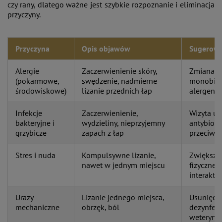
czy rany, dlatego ważne jest szybkie rozpoznanie i eliminacja
przyczyny​.
Przyczyna
Opis objawów
Sugerowa
Alergie
Zaczerwienienie skóry,
Zmiana di
(pokarmowe,
swędzenie, nadmierne
monobiał
środowiskowe)
lizanie przednich łap
alergenó
Infekcje
Zaczerwienienie,
Wizyta u 
bakteryjne i
wydzieliny, nieprzyjemny
antybioty
grzybicze
zapach z łap
przeciwg
Stres i nuda
Kompulsywne lizanie,
Zwiększe
nawet w jednym miejscu
fizycznej
interakty
Urazy
Lizanie jednego miejsca,
Usunięcie
mechaniczne
obrzęk, ból
dezynfekc
weterynar