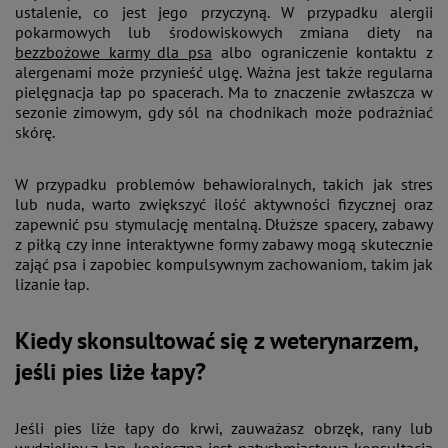
ustalenie, co jest jego przyczyną. W przypadku alergii
pokarmowych lub środowiskowych zmiana diety na
bezzbożowe karmy dla psa
albo ograniczenie kontaktu z
alergenami może przynieść ulgę. Ważna jest także regularna
pielęgnacja łap po spacerach. Ma to znaczenie zwłaszcza w
sezonie zimowym, gdy sól na chodnikach może podrażniać
skórę​.
W przypadku problemów behawioralnych, takich jak stres
lub nuda, warto zwiększyć ilość aktywności fizycznej oraz
zapewnić psu stymulację mentalną. Dłuższe spacery, zabawy
z piłką czy inne interaktywne formy zabawy mogą skutecznie
zająć psa i zapobiec kompulsywnym zachowaniom, takim jak
lizanie łap​.
Kiedy skonsultować się z weterynarzem,
jeśli pies liże łapy?
Jeśli pies liże łapy do krwi, zauważasz obrzęk, rany lub
wydzieliny z łap, konieczna jest natychmiastowa konsultacja