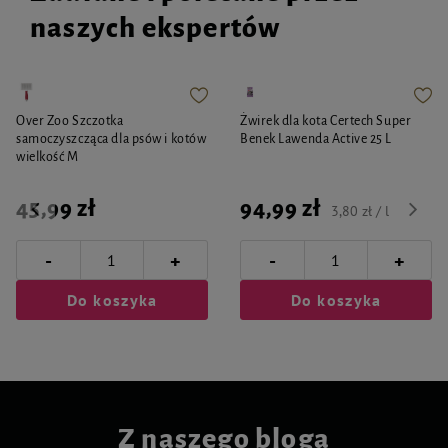
naszych ekspertów
Over Zoo Szczotka
Żwirek dla kota Certech Super
samoczyszcząca dla psów i kotów
Benek Lawenda Active 25 L
wielkość M
45,99 zł
94,99 zł
3,80 zł / l
-
-
+
+
Do koszyka
Do koszyka
Z naszego bloga