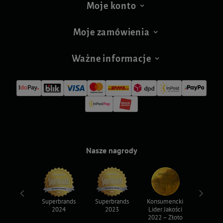
Moje konto
Moje zamówienia
Ważne informacje
Nasze nagrody
ksy 2022
Superbrands
Superbrands
Konsumencki
Konsum
2024
2023
Lider Jakości
Lider Ja
2022 – Złoto
2022 – S