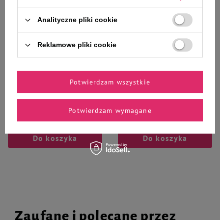
Mokra karma 4Vets Natural dla
Pet Supplies Chuckit! Ecofetch
psa z jagnięciną zestaw 12 x 800
Piłka zabawka dla psa duża 7,5
Analityczne pliki cookie
g
cm 1 szt.
Reklamowe pliki cookie
Potwierdzam wszystkie
113,99 zł
27,99 zł
11,88 zł / kg
Potwierdzam wymagane
-
-
+
+
Do koszyka
Do koszyka
Zaufane i polecane przez