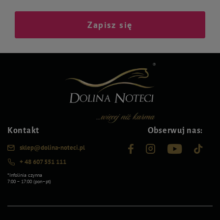
Zapisz się
Kontakt
Obserwuj nas:
sklep@dolina-noteci.pl
+ 48 607 551 111
*Infolinia czynna
7:00 – 17:00 (pon–pt)