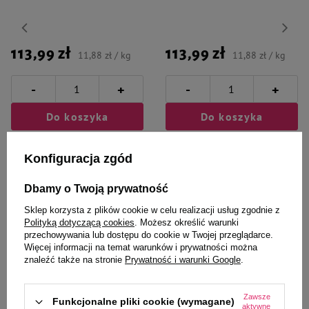
113,99 zł
113,99 zł
11,88 zł / kg
11,88 zł / kg
-
-
+
+
Do koszyka
Do koszyka
Konfiguracja zgód
Dbamy o Twoją prywatność
Sklep korzysta z plików cookie w celu realizacji usług zgodnie z
Wybrane specjalnie dla
Polityką dotyczącą cookies
. Możesz określić warunki
przechowywania lub dostępu do cookie w Twojej przeglądarce.
Ciebie i Twojego czworonoga
Więcej informacji na temat warunków i prywatności można
znaleźć także na stronie
Prywatność i warunki Google
.
Zawsze
Funkcjonalne pliki cookie (wymagane)
aktywne