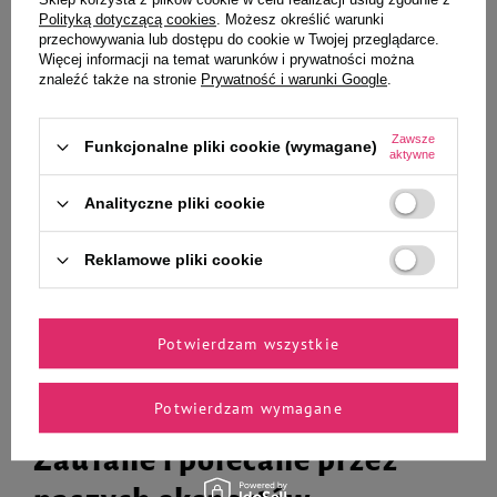
Polityką dotyczącą cookies
. Możesz określić warunki
przechowywania lub dostępu do cookie w Twojej przeglądarce.
Więcej informacji na temat warunków i prywatności można
znaleźć także na stronie
Prywatność i warunki Google
.
Sucha karma dla psa Rafi Classic
Mokra karma dla psa Rafi Classic
z drobiem i ryżem zestaw 2x10 kg
zestaw 10 x 500 g
Zawsze
Funkcjonalne pliki cookie (wymagane)
aktywne
141,69 zł
73,49 zł
7,09 zł / kg
14,70 zł / kg
Analityczne pliki cookie
-
-
+
+
Reklamowe pliki cookie
Do koszyka
Do koszyka
Potwierdzam wszystkie
Potwierdzam wymagane
Zaufane i polecane przez