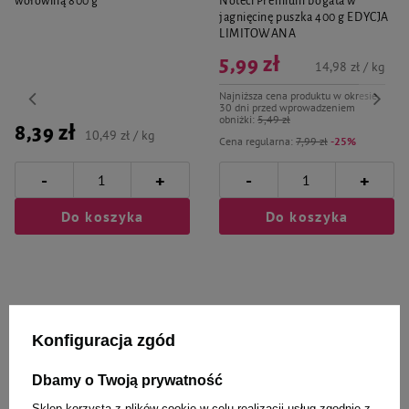
wołowiną 800 g
Noteci Premium bogata w
jagnięcinę puszka 400 g EDYCJA
LIMITOWANA
5,99 zł
14,98 zł / kg
Najniższa cena produktu w okresie
30 dni przed wprowadzeniem
obniżki:
5,49 zł
8,39 zł
10,49 zł / kg
Cena regularna:
7,99 zł
-25%
-
-
+
+
Do koszyka
Do koszyka
Konfiguracja zgód
Wybrane specjalnie dla
Dbamy o Twoją prywatność
Ciebie i Twojego czworonoga
Sklep korzysta z plików cookie w celu realizacji usług zgodnie z