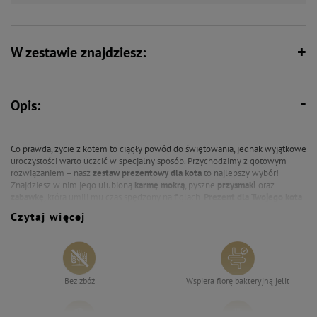
W zestawie znajdziesz:
Opis:
Co prawda, życie z kotem to ciągły powód do świętowania, jednak wyjątkowe
uroczystości warto uczcić w specjalny sposób. Przychodzimy z gotowym
rozwiązaniem – nasz
zestaw prezentowy dla kota
to najlepszy wybór!
Znajdziesz w nim jego ulubioną
karmę mokrą
, pyszne
przysmaki
oraz
zabawkę
, która umili mu czas spędzony na figlach.
Prezent dla Twojego kota
będzie zapakowany w odświętne pudełko, a karton na pewno posłuży do
Czytaj więcej
ulubionych kocich zabaw. Co jeszcze znajduje się w naszym specjalnym
zestawie dla kota
? Sprawdź poniżej:
1. Mokra karma dla kota Dolina Noteci Superfood jagnięcina i cielęcina
Bez zbóż
Wspiera florę bakteryjną jelit
saszetka 85 g – 1 szt.
2. Karma mokra dla kota Dolina Noteci Superfood pstrąg i tuńczyk saszetka