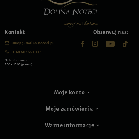
Kontakt
Obserwuj nas:
sklep@dolina-noteci.pl
+ 48 607 551 111
*Infolinia czynna
7:00 – 17:00 (pon–pt)
Moje konto
Moje zamówienia
Ważne informacje