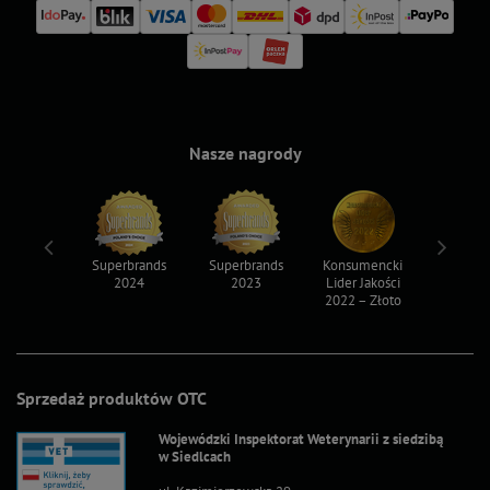
Nasze nagrody
ksy 2022
Superbrands
Superbrands
Konsumencki
Konsum
2024
2023
Lider Jakości
Lider Ja
2022 – Złoto
2022 – S
Sprzedaż produktów OTC
Wojewódzki Inspektorat Weterynarii z siedzibą
w Siedlcach