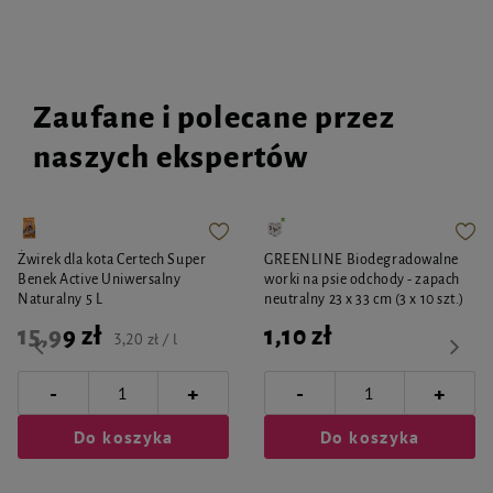
siarkowych. Cenna jest także zawartość selenu i manganu – składników
mineralnych odgrywających istotną rolę w stymulacji funkcji obronnych
organizmu. Tłuszcz z pstrąga uzupełnia dietę psa w kwasy EPA i DHA.
Zaufane i polecane przez
naszych ekspertów
Żwirek dla kota Certech Super
GREENLINE Biodegradowalne
Benek Active Uniwersalny
worki na psie odchody - zapach
Naturalny 5 L
neutralny 23 x 33 cm (3 x 10 szt.)
15,99 zł
1,10 zł
3,20 zł / l
-
-
+
+
Do koszyka
Do koszyka