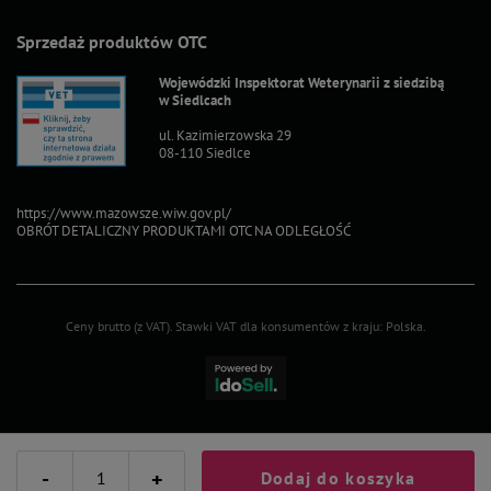
Sprzedaż produktów OTC
Wojewódzki Inspektorat Weterynarii z siedzibą
w Siedlcach
ul. Kazimierzowska 29
08-110 Siedlce
https://www.mazowsze.wiw.gov.pl/
OBRÓT DETALICZNY PRODUKTAMI OTC NA ODLEGŁOŚĆ
Ceny brutto (z VAT).
Stawki VAT dla konsumentów z kraju:
Polska
.
-
+
Dodaj do koszyka