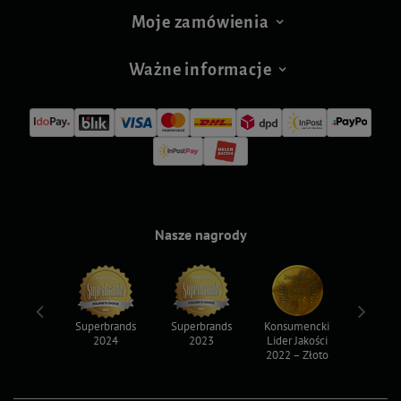
Moje zamówienia
Ważne informacje
Nasze nagrody
ksy 2022
Superbrands
Superbrands
Konsumencki
Konsum
2024
2023
Lider Jakości
Lider Ja
2022 – Złoto
2022 – S