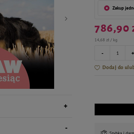
Zakup jed
786,90 
14,68 zł / kg
-
Dodaj do ulu
Szybka i dar