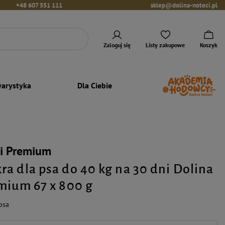
+48 607 551 111
sklep@dolina-noteci.pl
Zaloguj się
Listy zakupowe
Koszyk
arystyka
Dla Ciebie
ci Premium
a dla psa do 40 kg na 30 dni Dolina
mium 67 x 800 g
psa