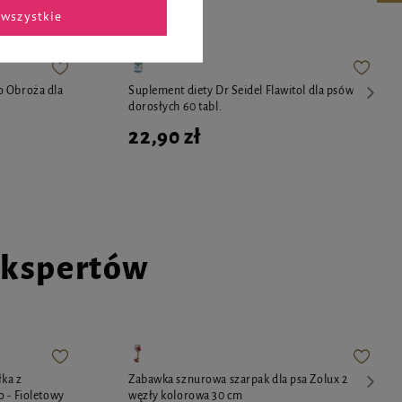
wszystkie
Suplement diety Dr Seidel Flawitol dla psów
o Obroża dla
dorosłych 60 tabl.
22,90 zł
ekspertów
łka z
Zabawka sznurowa szarpak dla psa Zolux 2
 - Fioletowy
węzły kolorowa 30 cm