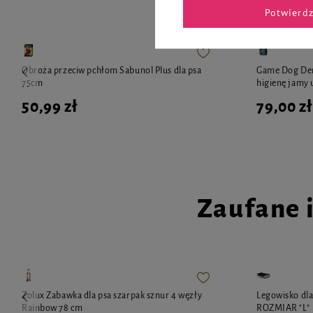
Potwierd
Obroża przeciw pchłom Sabunol Plus dla psa
Game Dog Dent
75cm
higienę jamy 
50,99 zł
79,00 zł
Zaufane 
Zolux Zabawka dla psa szarpak sznur 4 węzły
Legowisko dl
Rainbow 78 cm
ROZMIAR "L"