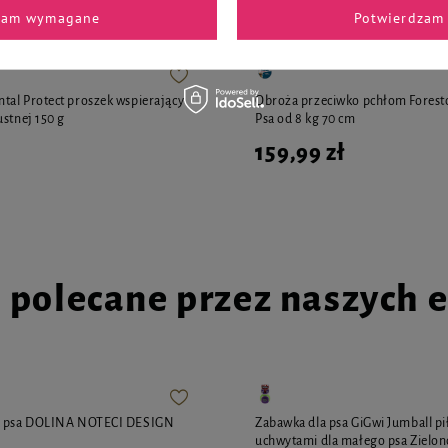
zam wymagane
Potwierdzam 
al Protect proszek wspierający
Obroża przeciwko pchłom Forest
ustnej 150 g
Psa od 8 kg 70 cm
159,99 zł
i polecane przez naszych 
a psa DOLINA NOTECI DESIGN
Zabawka dla psa GiGwi Jumball pi
uchwytami dla małego psa Zielono