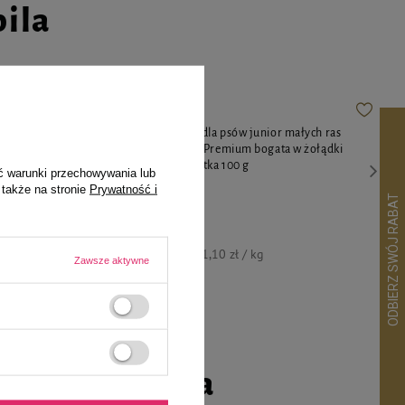
pila
 Dolina
Mokra karma dla psów junior małych ras
lką i ryżem
Dolina Noteci Premium bogata w żołądki
jagnięce saszetka 100 g
ć warunki przechowywania lub
 także na stronie
Prywatność i
4,11 zł
41,10 zł / kg
Zawsze aktywne
go czworonoga