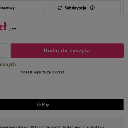
norazowy
Subskrypcja
zł
/
szt.
Dodaj do koszyka
+
bionych
Możesz kupić także poprzez:
mowa wysyłka od 99,00 zł.
Sprawdź dostępne opcje dostawy