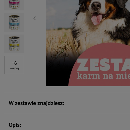
+
6
więcej
W zestawie znajdziesz:
Opis: