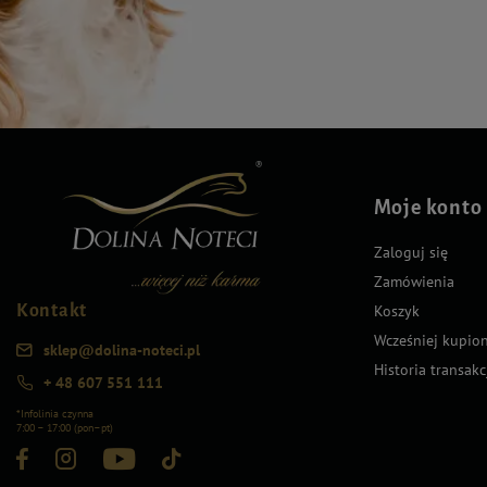
Moje konto
Zaloguj się
Zamówienia
Kontakt
Koszyk
Wcześniej kupio
sklep@dolina-noteci.pl
Historia transakc
+ 48 607 551 111
*Infolinia czynna
7:00 – 17:00 (pon–pt)