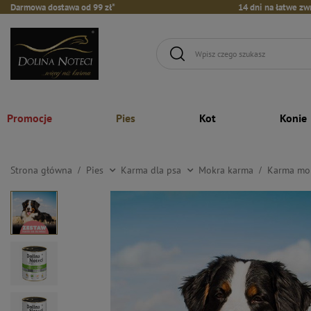
Darmowa dostawa od 99 zł*
14 dni na łatwe zw
Promocje
Pies
Kot
Konie
Strona główna
Pies
Karma dla psa
Mokra karma
Karma mok