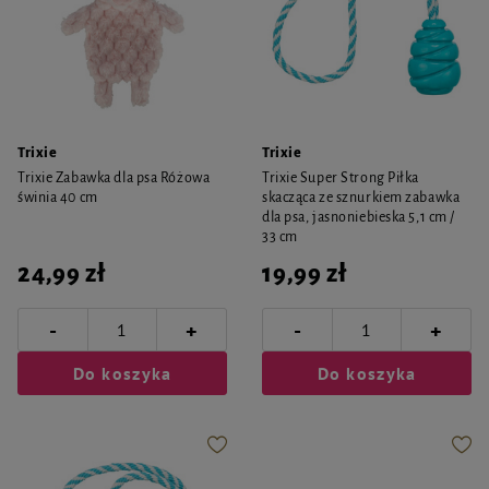
Trixie
Trixie
Trixie Zabawka dla psa Różowa
Trixie Super Strong Piłka
świnia 40 cm
skacząca ze sznurkiem zabawka
dla psa, jasnoniebieska 5,1 cm /
33 cm
24,99 zł
19,99 zł
-
-
+
+
Do koszyka
Do koszyka