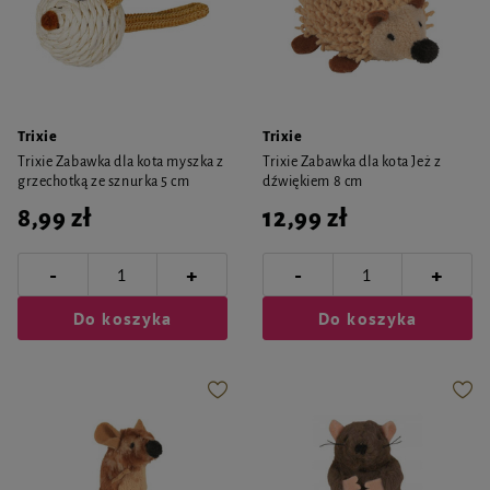
Trixie
Trixie
Trixie Zabawka dla kota myszka z
Trixie Zabawka dla kota Jeż z
grzechotką ze sznurka 5 cm
dźwiękiem 8 cm
8,99 zł
12,99 zł
-
-
+
+
Do koszyka
Do koszyka