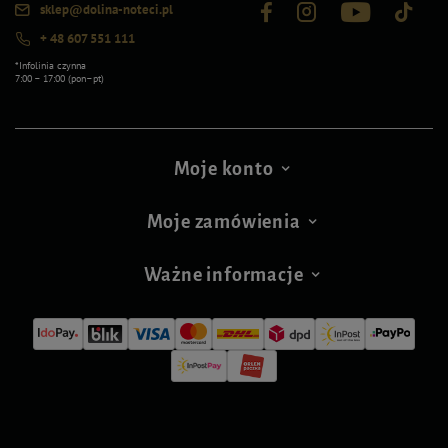
sklep@dolina-noteci.pl
+ 48 607 551 111
*Infolinia czynna
7:00 – 17:00 (pon–pt)
Moje konto
Moje zamówienia
Ważne informacje