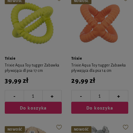
NOWOŚĆ
NOWOŚĆ
Trixie
Trixie
Trixie Aqua Toy tugger Zabawka
Trixie Aqua Toy tugger Zabawka
pływająca dl psa 17 cm
pływająca dla psa 14 cm
39,99 zł
29,99 zł
-
-
+
+
Do koszyka
Do koszyka
NOWOŚĆ
NOWOŚĆ