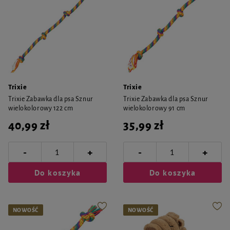
Trixie
Trixie
Trixie Zabawka dla psa Sznur
Trixie Zabawka dla psa Sznur
wielokolorowy 122 cm
wielokolorowy 91 cm
40,99 zł
35,99 zł
-
-
+
+
Do koszyka
Do koszyka
NOWOŚĆ
NOWOŚĆ