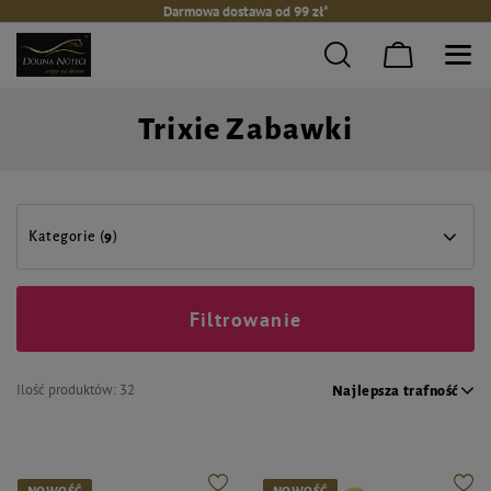
Darmowa dostawa od 99 zł*
Trixie Zabawki
Kategorie (
9
)
Filtrowanie
Ilość produktów:
32
Najlepsza trafność