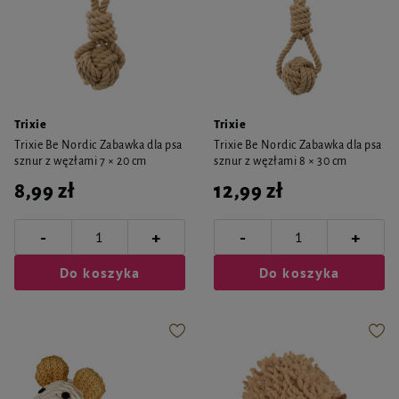
Trixie
Trixie
Trixie Be Nordic Zabawka dla psa
Trixie Be Nordic Zabawka dla psa
sznur z węzłami 7 × 20 cm
sznur z węzłami 8 × 30 cm
8,99 zł
12,99 zł
-
-
+
+
Do koszyka
Do koszyka