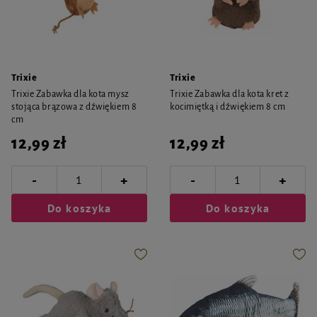
Trixie
Trixie
Trixie Zabawka dla kota mysz
Trixie Zabawka dla kota kret z
stojąca brązowa z dźwiękiem 8
kocimiętką i dźwiękiem 8 cm
cm
12,99 zł
12,99 zł
-
-
+
+
Do koszyka
Do koszyka