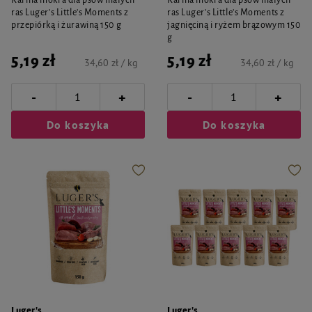
Karma mokra dla psów małych
Karma mokra dla psów małych
ras Luger's Little's Moments z
ras Luger's Little's Moments z
przepiórką i żurawiną 150 g
jagnięciną i ryżem brązowym 150
g
5,19 zł
5,19 zł
34,60 zł / kg
34,60 zł / kg
-
-
+
+
Do koszyka
Do koszyka
Luger's
Luger's