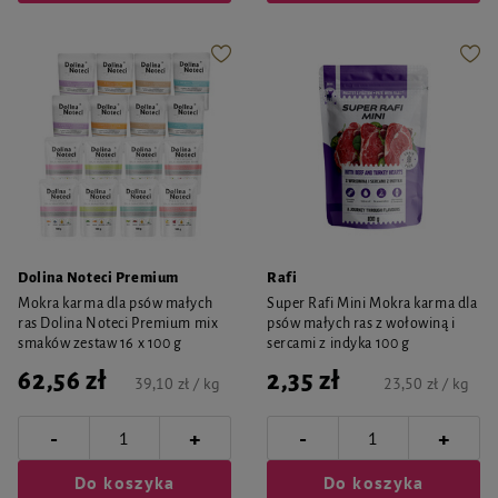
Dolina Noteci Premium
Rafi
Mokra karma dla psów małych
Super Rafi Mini Mokra karma dla
ras Dolina Noteci Premium mix
psów małych ras z wołowiną i
smaków zestaw 16 x 100 g
sercami z indyka 100 g
62,56 zł
2,35 zł
39,10 zł / kg
23,50 zł / kg
-
-
+
+
Do koszyka
Do koszyka