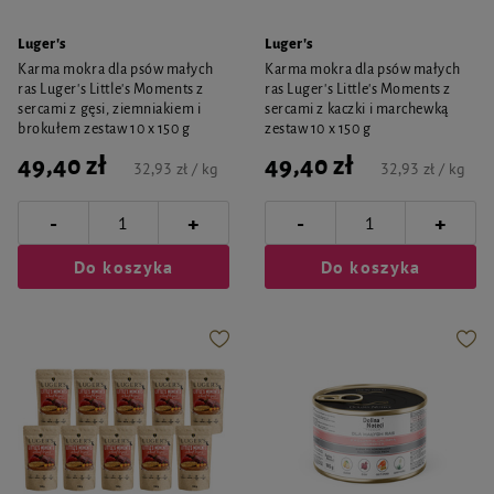
Luger's
Luger's
Karma mokra dla psów małych
Karma mokra dla psów małych
ras Luger's Little's Moments z
ras Luger's Little's Moments z
sercami z gęsi, ziemniakiem i
sercami z kaczki i marchewką
brokułem zestaw 10 x 150 g
zestaw 10 x 150 g
49,40 zł
49,40 zł
32,93 zł / kg
32,93 zł / kg
-
-
+
+
Do koszyka
Do koszyka