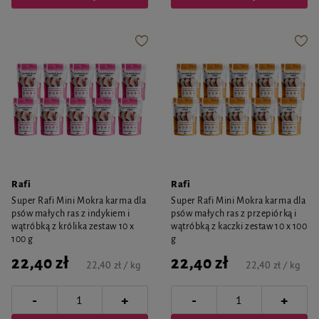
Rafi
Rafi
Super Rafi Mini Mokra karma dla
Super Rafi Mini Mokra karma dla
psów małych ras z indykiem i
psów małych ras z przepiórką i
wątróbką z królika zestaw 10 x
wątróbką z kaczki zestaw 10 x 100
100 g
g
22,40 zł
22,40 zł
22,40 zł / kg
22,40 zł / kg
-
-
+
+