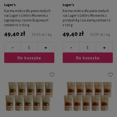
Luger's
Luger's
Karma mokra dla psów małych
Karma mokra dla psów małych
ras Luger's Little's Moments z
ras Luger's Little's Moments z
jagnięciną i ryżem brązowym
przepiórką i żurawiną zestaw 10
zestaw 10 x 150 g
x 150 g
49,40 zł
49,40 zł
32,93 zł / kg
32,93 zł / kg
-
-
+
+
Do koszyka
Do koszyka