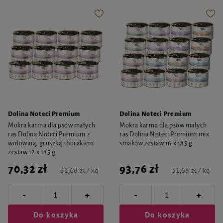
Dolina Noteci Premium
Dolina Noteci Premium
Mokra karma dla psów małych
Mokra karma dla psów małych
ras Dolina Noteci Premium z
ras Dolina Noteci Premium mix
wołowiną, gruszką i burakiem
smaków zestaw 16 x 185 g
zestaw 12 x 185 g
70,32 zł
93,76 zł
31,68 zł / kg
31,68 zł / kg
-
-
+
+
Do koszyka
Do koszyka