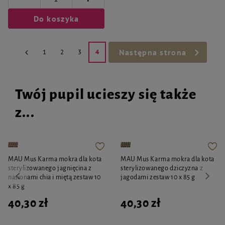
Do koszyka
Następna strona
1
2
3
4
Twój pupil ucieszy się także
z...
MAU Mus Karma mokra dla kota
MAU Mus Karma mokra dla kota
sterylizowanego jagnięcina z
sterylizowanego dziczyzna z
nasionami chia i miętą zestaw 10
jagodami zestaw 10 x 85 g
x 85 g
40,30 zł
40,30 zł