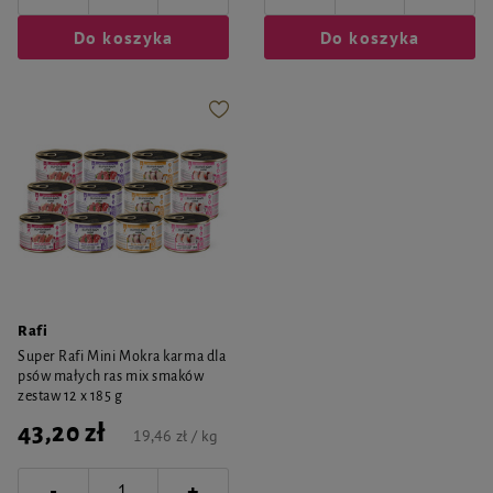
Do koszyka
Do koszyka
Rafi
Super Rafi Mini Mokra karma dla
psów małych ras mix smaków
zestaw 12 x 185 g
43,20 zł
19,46 zł / kg
-
+