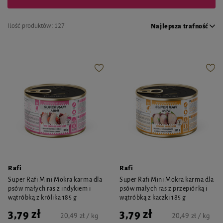
Ilość produktów:
127
Najlepsza trafność
Rafi
Rafi
Super Rafi Mini Mokra karma dla
Super Rafi Mini Mokra karma dla
psów małych ras z indykiem i
psów małych ras z przepiórką i
wątróbką z królika 185 g
wątróbką z kaczki 185 g
3,79 zł
3,79 zł
20,49 zł / kg
20,49 zł / kg