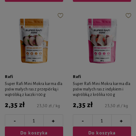
Rafi
Rafi
Super Rafi Mini Mokra karma dla
Super Rafi Mini Mokra karma dla
psów małych ras z przepiórką i
psów małych ras z indykiem i
wątróbką z kaczki 100 g
wątróbką z królika 100 g
2,35 zł
2,35 zł
23,50 zł / kg
23,50 zł / kg
-
-
+
+
Do koszyka
Do koszyka