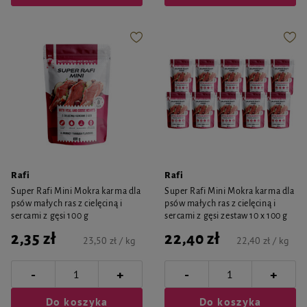
Rafi
Rafi
Super Rafi Mini Mokra karma dla
Super Rafi Mini Mokra karma dla
psów małych ras z cielęciną i
psów małych ras z cielęciną i
sercami z gęsi 100 g
sercami z gęsi zestaw 10 x 100 g
2,35 zł
22,40 zł
23,50 zł / kg
22,40 zł / kg
-
-
+
+
Do koszyka
Do koszyka