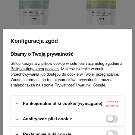
Dolina Noteci Premium
Dolina Noteci Premium
Konfiguracja zgód
Mokra karma dla psów małych
Mokra karma dla psów małych
ras Dolina Noteci Premium z
ras Dolina Noteci Premium z
Dbamy o Twoją prywatność
jagnięciną, brokułem i żurawiną
kaczką, szpinakiem i marchewką
100 g
100 g
Sklep korzysta z plików cookie w celu realizacji usług zgodnie z
Polityką dotyczącą cookies
. Możesz określić warunki
4,11 zł
4,11 zł
41,10 zł / kg
41,10 zł / kg
przechowywania lub dostępu do cookie w Twojej przeglądarce.
Więcej informacji na temat warunków i prywatności można
-
-
+
+
znaleźć także na stronie
Prywatność i warunki Google
.
Do koszyka
Do koszyka
Zawsze
Funkcjonalne pliki cookie (wymagane)
aktywne
Analityczne pliki cookie
Reklamowe pliki cookie