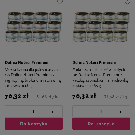
Dolina Noteci Premium
Dolina Noteci Premium
Mokra karma dla psów małych
Mokra karma dla psów małych
ras Dolina Noteci Premium z
ras Dolina Noteci Premium z
jagnięciną, brokułem i żurawiną
kaczką, szpinakiem i marchewką
zestaw 12 x 185 g
zestaw 12 x 185 g
70,32 zł
70,32 zł
31,68 zł / kg
31,68 zł / kg
-
-
+
+
Do koszyka
Do koszyka