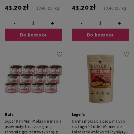
43,20 zł
43,20 zł
19,46 zł / kg
19,46 zł / kg
-
-
+
+
Do koszyka
Do koszyka
Rafi
Luger's
Super Rafi Mini Mokra karma dla
Karma mokra dla psów małych
psów małych ras z cielęciną i
ras Luger's Little's Moments z
sercami z gęsi zestaw 12 x 185 g
żołądkami wołowymi i dynią 150