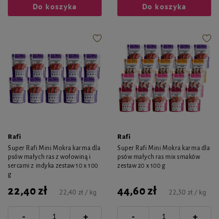
Do koszyka
Do koszyka
Rafi
Rafi
Super Rafi Mini Mokra karma dla
Super Rafi Mini Mokra karma dla
psów małych ras z wołowiną i
psów małych ras mix smaków
sercami z indyka zestaw 10 x 100
zestaw 20 x 100 g
g
22,40 zł
44,60 zł
22,40 zł / kg
22,30 zł / kg
-
-
+
+