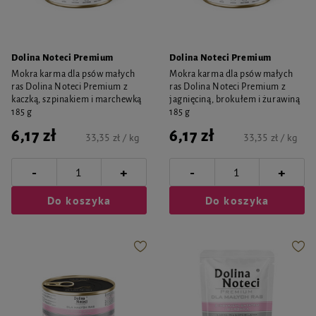
Dolina Noteci Premium
Dolina Noteci Premium
Mokra karma dla psów małych
Mokra karma dla psów małych
ras Dolina Noteci Premium z
ras Dolina Noteci Premium z
kaczką, szpinakiem i marchewką
jagnięciną, brokułem i żurawiną
185 g
185 g
6,17 zł
6,17 zł
33,35 zł / kg
33,35 zł / kg
-
-
+
+
Do koszyka
Do koszyka