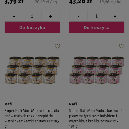
3,79 zł
43,20 zł
20,49 zł / kg
19,46 zł / kg
-
-
+
+
Do koszyka
Do koszyka
Rafi
Rafi
Super Rafi Mini Mokra karma dla
Super Rafi Mini Mokra karma dla
psów małych ras z przepiórką i
psów małych ras z indykiem i
wątróbką z kaczki zestaw 12 x 185
wątróbką z królika zestaw 12 x
g
185 g