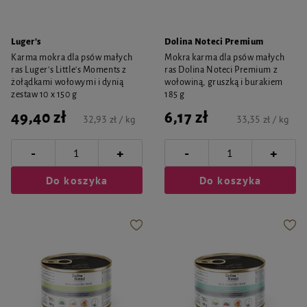
Luger's
Dolina Noteci Premium
Karma mokra dla psów małych
Mokra karma dla psów małych
ras Luger's Little's Moments z
ras Dolina Noteci Premium z
żołądkami wołowymi i dynią
wołowiną, gruszką i burakiem
zestaw 10 x 150 g
185 g
49,40 zł
6,17 zł
32,93 zł / kg
33,35 zł / kg
-
-
+
+
Do koszyka
Do koszyka