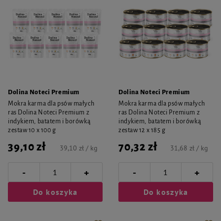
Dolina Noteci Premium
Dolina Noteci Premium
Mokra karma dla psów małych
Mokra karma dla psów małych
ras Dolina Noteci Premium z
ras Dolina Noteci Premium z
indykiem, batatem i borówką
indykiem, batatem i borówką
zestaw 10 x 100 g
zestaw 12 x 185 g
39,10 zł
70,32 zł
39,10 zł / kg
31,68 zł / kg
-
-
+
+
Do koszyka
Do koszyka