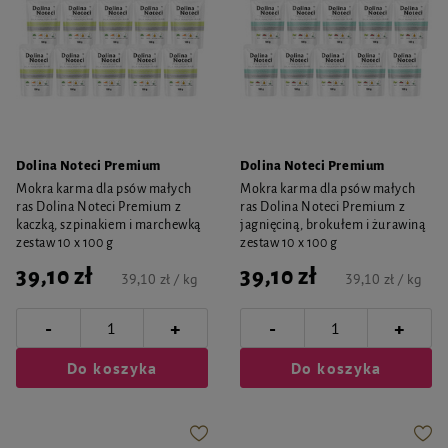
Dolina Noteci Premium
Dolina Noteci Premium
Mokra karma dla psów małych
Mokra karma dla psów małych
ras Dolina Noteci Premium z
ras Dolina Noteci Premium z
kaczką, szpinakiem i marchewką
jagnięciną, brokułem i żurawiną
zestaw 10 x 100 g
zestaw 10 x 100 g
39,10 zł
39,10 zł
39,10 zł / kg
39,10 zł / kg
-
-
+
+
Do koszyka
Do koszyka