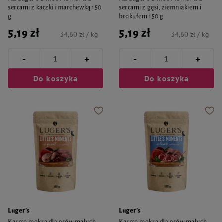
sercami z kaczki i marchewką 150
sercami z gęsi, ziemniakiem i
g
brokułem 150 g
5,19 zł
5,19 zł
34,60 zł / kg
34,60 zł / kg
-
-
+
+
Do koszyka
Do koszyka
Luger's
Luger's