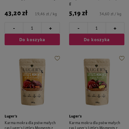
g
43,20 zł
5,19 zł
19,46 zł / kg
34,60 zł / kg
-
-
+
+
Do koszyka
Do koszyka
Luger's
Luger's
Karma mokra dla psów małych
Karma mokra dla psów małych
ras Luger's Little's Moments z
ras Luger's Little's Moments z