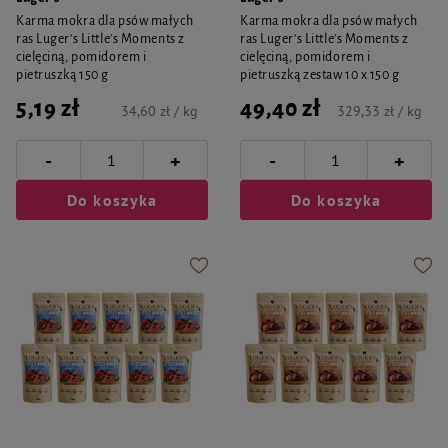
Karma mokra dla psów małych
Karma mokra dla psów małych
ras Luger's Little's Moments z
ras Luger's Little's Moments z
cielęciną, pomidorem i
cielęciną, pomidorem i
pietruszką 150 g
pietruszką zestaw 10 x 150 g
5,19 zł
49,40 zł
34,60 zł / kg
329,33 zł / kg
-
-
+
+
Do koszyka
Do koszyka