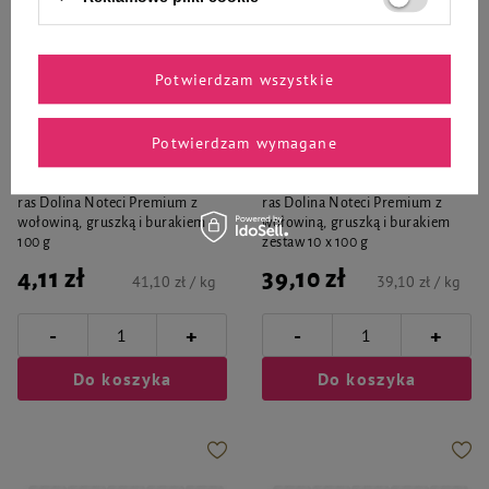
Potwierdzam wszystkie
Potwierdzam wymagane
Dolina Noteci Premium
Dolina Noteci Premium
Mokra karma dla psów małych
Mokra karma dla psów małych
ras Dolina Noteci Premium z
ras Dolina Noteci Premium z
wołowiną, gruszką i burakiem
wołowiną, gruszką i burakiem
100 g
zestaw 10 x 100 g
4,11 zł
39,10 zł
41,10 zł / kg
39,10 zł / kg
-
-
+
+
Do koszyka
Do koszyka