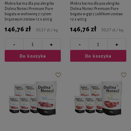
Mokra karma dla psa alergika
Mokra karma dla psa alergika
Dolina Noteci Premium Pure
Dolina Noteci Premium Pure
bogata w wołowinę z ryżem
bogata w gęś z jabłkiem zestaw
brązowym zestaw 12 x 400 g
12 x 400 g
146,76 zł
146,76 zł
30,57 zł / kg
30,57 zł / kg
-
-
+
+
Do koszyka
Do koszyka