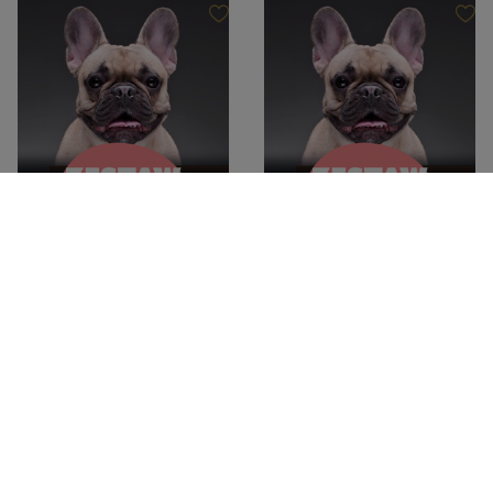
Dolina Noteci Premium
Dolina Noteci Premium
Karma mokra dla psa do 15 kg na
Karma mokra dla psa do 15 kg na
7 dni Dolina Noteci Premium 15 x
30 dni Dolina Noteci Premium 64
400 g
x 400 g
132,89 zł
563,38 zł
22,15 zł / kg
22,01 zł / kg
-
-
+
+
Do koszyka
Do koszyka