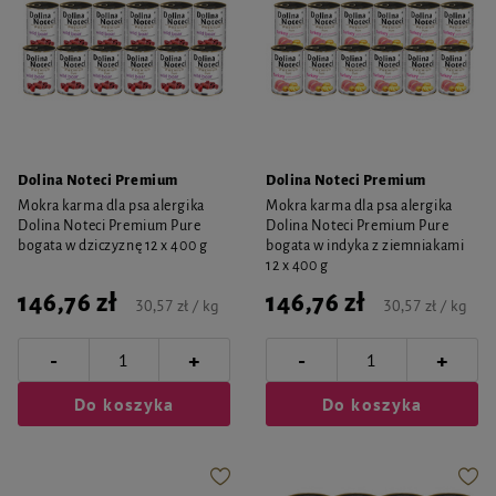
Dolina Noteci Premium
Dolina Noteci Premium
Mokra karma dla psa alergika
Mokra karma dla psa alergika
Dolina Noteci Premium Pure
Dolina Noteci Premium Pure
bogata w dziczyznę 12 x 400 g
bogata w indyka z ziemniakami
12 x 400 g
146,76 zł
146,76 zł
30,57 zł / kg
30,57 zł / kg
-
-
+
+
Do koszyka
Do koszyka