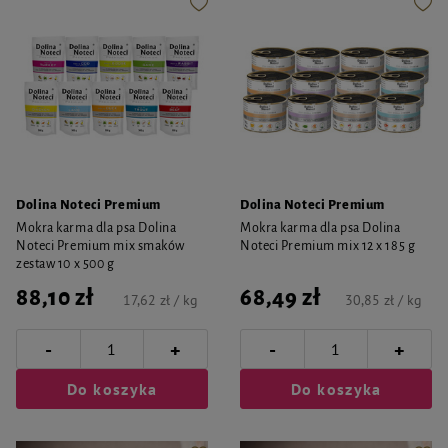
Dolina Noteci Premium
Dolina Noteci Premium
Mokra karma dla psa Dolina
Mokra karma dla psa Dolina
Noteci Premium mix smaków
Noteci Premium mix 12 x 185 g
zestaw 10 x 500 g
88,10 zł
68,49 zł
17,62 zł / kg
30,85 zł / kg
-
-
+
+
Do koszyka
Do koszyka