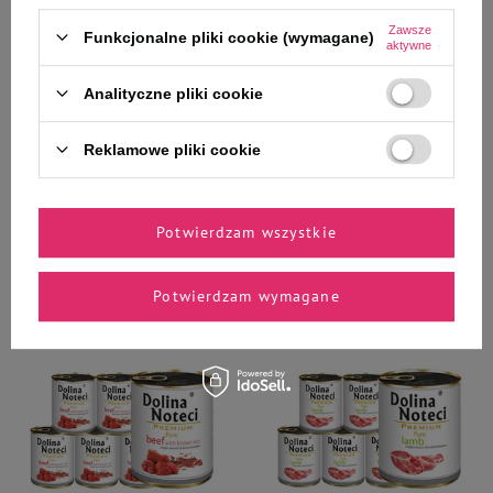
Zawsze
Dolina Noteci Premium
Dolina Noteci Premium
Funkcjonalne pliki cookie (wymagane)
aktywne
Mokra karma dla psa alergika
Mokra karma dla psa alergika
Dolina Noteci Premium Pure
Dolina Noteci Premium Pure
Analityczne pliki cookie
bogata w gęś z jabłkiem zestaw
bogata w wołowinę z ryżem
10 x 500 g
brązowym zestaw 10 x 500 g
Reklamowe pliki cookie
136,90 zł
122,60 zł
27,38 zł / kg
24,52 zł / kg
-
-
+
+
Potwierdzam wszystkie
Do koszyka
Do koszyka
Potwierdzam wymagane