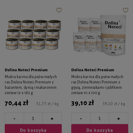
Dolina Noteci Premium
Dolina Noteci Premium
Mokra karma dla psów małych
Mokra karma dla psów małych
ras Dolina Noteci Premium z
ras Dolina Noteci Premium z
bażantem, dynią i makaronem
gęsią, ziemniakami i jabłkiem
zestaw 12 x 185 g
zestaw 10 x 100 g
70,44 zł
39,10 zł
31,73 zł / kg
39,10 zł / kg
-
-
+
+
Do koszyka
Do koszyka