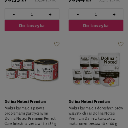
29,24 zł / kg
31,73 zł / kg
-
-
+
+
Do koszyka
Do koszyka
Dolina Noteci Premium
Dolina Noteci Premium
Mokra karma dla psów z
Mokra karma dla dorosłych psów
problemami gastrycznymi
wszystkich ras Dolina Noteci
Dolina Noteci Premium Perfect
Premium Danie z kurczaka z
Care Intestinal zestaw 12 x 185 g
makaronem zestaw 10 x 100 g