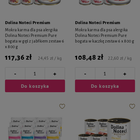
Dolina Noteci Premium
Dolina Noteci Premium
Mokra karma dla psa alergika
Mokra karma dla psa alergika
Dolina Noteci Premium Pure
Dolina Noteci Premium Pure
bogata w gęś z jabłkiem zestaw 6
bogata w kaczkę zestaw 6 x 800 g
x 800 g
117,36 zł
108,48 zł
24,45 zł / kg
22,60 zł / kg
-
-
+
+
Do koszyka
Do koszyka