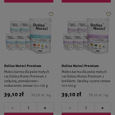
Dolina Noteci Premium
Dolina Noteci Premium
Mokra karma dla psów małych
Mokra karma dla psów małych
ras Dolina Noteci Premium z
ras Dolina Noteci Premium z
cielęciną, pomidorami i
królikiem, fasolką i ryżem zestaw
makaronem zestaw 10 x 100 g
10 x 100 g
39,10 zł
39,10 zł
39,10 zł / kg
39,10 zł / kg
-
-
+
+