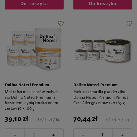
Do koszyka
Do koszyka
Dolina Noteci Premium
Dolina Noteci Premium
Mokra karma dla psów małych
Mokra karma dla psa alergika
ras Dolina Noteci Premium z
Dolina Noteci Premium Perfect
bażantem, dynią i makaronem
Care Allergy zestaw 12 x 185 g
zestaw 10 x 100 g
39,10 zł
70,44 zł
39,10 zł / kg
31,73 zł / kg
-
-
+
+