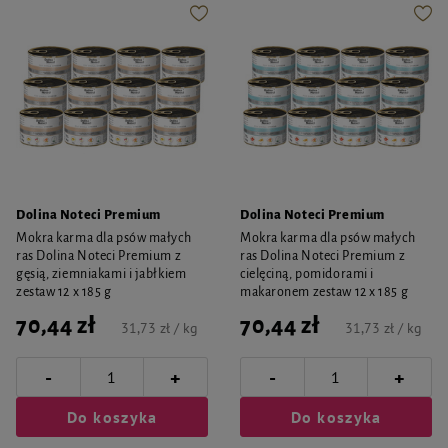
Dolina Noteci Premium
Dolina Noteci Premium
Mokra karma dla psów małych
Mokra karma dla psów małych
ras Dolina Noteci Premium z
ras Dolina Noteci Premium z
gęsią, ziemniakami i jabłkiem
cielęciną, pomidorami i
zestaw 12 x 185 g
makaronem zestaw 12 x 185 g
70,44 zł
70,44 zł
31,73 zł / kg
31,73 zł / kg
-
-
+
+
Do koszyka
Do koszyka