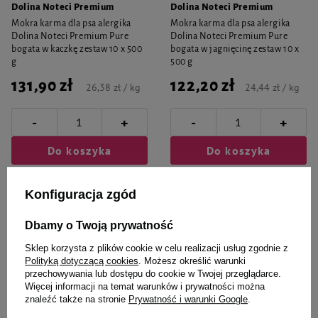
Dolina Noteci Premium
Dolina Noteci Premium
Mokra karma dla psa alergika
Mokra karma dla psa alergika
Dolina Noteci Premium Pure
Dolina Noteci Premium Pure
bogata w kaczkę zestaw 10 x 500
bogata w jagnięcinę zestaw 10 x
g
500 g
131,90 zł
122,20 zł
26,38 zł / kg
24,44 zł / kg
-
-
+
+
Do koszyka
Do koszyka
Konfiguracja zgód
Dbamy o Twoją prywatność
Sklep korzysta z plików cookie w celu realizacji usług zgodnie z
Polityką dotyczącą cookies
. Możesz określić warunki
przechowywania lub dostępu do cookie w Twojej przeglądarce.
Więcej informacji na temat warunków i prywatności można
znaleźć także na stronie
Prywatność i warunki Google
.