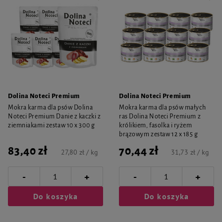
Dolina Noteci Premium
Dolina Noteci Premium
Mokra karma dla psów Dolina
Mokra karma dla psów małych
Noteci Premium Danie z kaczki z
ras Dolina Noteci Premium z
ziemniakami zestaw 10 x 300 g
królikiem, fasolka i ryżem
brązowym zestaw 12 x 185 g
83,40 zł
70,44 zł
27,80 zł / kg
31,73 zł / kg
-
-
+
+
Do koszyka
Do koszyka