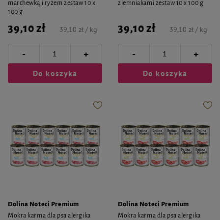
marchewką i ryżem zestaw 10 x
ziemniakami zestaw 10 x 100 g
100 g
39,10 zł
39,10 zł
39,10 zł / kg
39,10 zł / kg
-
-
+
+
Do koszyka
Do koszyka
Dolina Noteci Premium
Dolina Noteci Premium
Mokra karma dla psa alergika
Mokra karma dla psa alergika