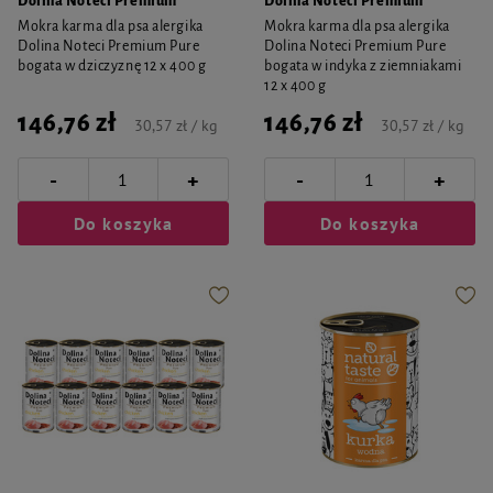
Dolina Noteci Premium
Dolina Noteci Premium
Mokra karma dla psa alergika
Mokra karma dla psa alergika
Dolina Noteci Premium Pure
Dolina Noteci Premium Pure
bogata w dziczyznę 12 x 400 g
bogata w indyka z ziemniakami
12 x 400 g
146,76 zł
146,76 zł
30,57 zł / kg
30,57 zł / kg
-
-
+
+
Do koszyka
Do koszyka