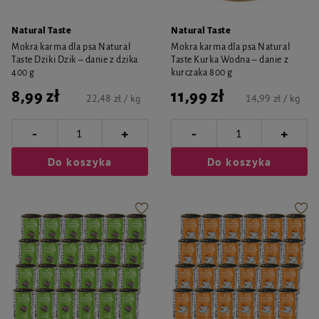
Natural Taste
Natural Taste
Mokra karma dla psa Natural
Mokra karma dla psa Natural
Taste Dziki Dzik – danie z dzika
Taste Kurka Wodna – danie z
400 g
kurczaka 800 g
8,99 zł
11,99 zł
22,48 zł / kg
14,99 zł / kg
-
-
+
+
Do koszyka
Do koszyka