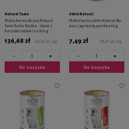
Natural Taste
4Vets Natural
Mokra karma dla psa Natural
Mokra karma 4Vets Natural dla
Taste Kurka Wodna – danie z
psa z jagnięciną puszka 400 g
kurczaka zestaw 12 x 800 g
136,68 zł
7,49 zł
14,24 zł / kg
18,73 zł / kg
-
-
+
+
Do koszyka
Do koszyka