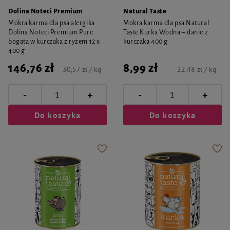
Dolina Noteci Premium
Natural Taste
Mokra karma dla psa alergika
Mokra karma dla psa Natural
Dolina Noteci Premium Pure
Taste Kurka Wodna – danie z
bogata w kurczaka z ryżem 12 x
kurczaka 400 g
400 g
146,76 zł
8,99 zł
30,57 zł / kg
22,48 zł / kg
-
-
+
+
Do koszyka
Do koszyka