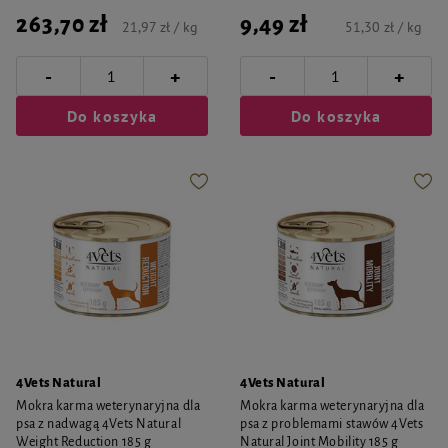
263,70 zł
9,49 zł
21,97 zł / kg
51,30 zł / kg
-
-
+
+
Do koszyka
Do koszyka
4Vets Natural
4Vets Natural
Mokra karma weterynaryjna dla
Mokra karma weterynaryjna dla
psa z nadwagą 4Vets Natural
psa z problemami stawów 4Vets
Weight Reduction 185 g
Natural Joint Mobility 185 g