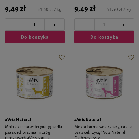
9,49 zł
9,49 zł
51,30 zł / kg
51,30 zł / kg
-
-
+
+
Do koszyka
Do koszyka
4Vets Natural
4Vets Natural
Mokra karma weterynaryjna dla
Mokra karma weterynaryjna dla
psa ze schorzeniami dróg
psa z cukrzycą 4Vets Natural
moczowych 4Vets Natural
Diabetes 185 g