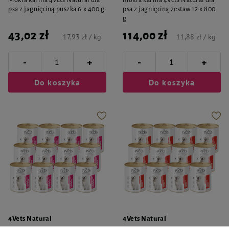
Mokra karma 4Vets Natural dla
Mokra karma 4Vets Natural dla
psa z jagnięciną puszka 6 x 400 g
psa z jagnięciną zestaw 12 x 800
g
43,02 zł
114,00 zł
17,93 zł / kg
11,88 zł / kg
-
-
+
+
Do koszyka
Do koszyka
4Vets Natural
4Vets Natural