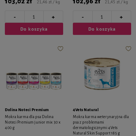
103,02 zł
102,96 zł
21,46 zł / kg
21,45 zł / kg
-
-
+
+
Do koszyka
Do koszyka
Dolina Noteci Premium
4Vets Natural
Mokra karma dla psa Dolina
Mokra karma weterynaryjna dla
Noteci Premium junior mix 30 x
psa z problemami
400 g
dermatologicznymi 4Vets
Natural Skin Support 185 g