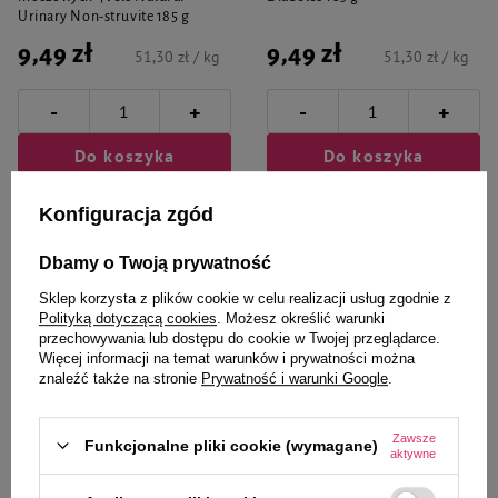
Urinary Non-struvite 185 g
9,49 zł
9,49 zł
51,30 zł / kg
51,30 zł / kg
-
-
+
+
Do koszyka
Do koszyka
Konfiguracja zgód
Dbamy o Twoją prywatność
Sklep korzysta z plików cookie w celu realizacji usług zgodnie z
Polityką dotyczącą cookies
. Możesz określić warunki
przechowywania lub dostępu do cookie w Twojej przeglądarce.
Więcej informacji na temat warunków i prywatności można
znaleźć także na stronie
Prywatność i warunki Google
.
Zawsze
Funkcjonalne pliki cookie (wymagane)
4Vets Natural
Dolina Noteci Premium
aktywne
Mokra karma weterynaryjna dla
Mokra karma dla psa alergika