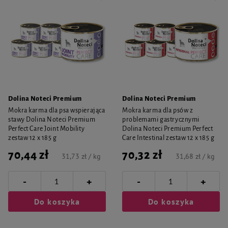
Dolina Noteci Premium
Dolina Noteci Premium
Mokra karma dla psa wspierająca
Mokra karma dla psów z
stawy Dolina Noteci Premium
problemami gastrycznymi
Perfect Care Joint Mobility
Dolina Noteci Premium Perfect
zestaw 12 x 185 g
Care Intestinal zestaw 12 x 185 g
70,44 zł
70,32 zł
31,73 zł / kg
31,68 zł / kg
-
-
+
+
Do koszyka
Do koszyka