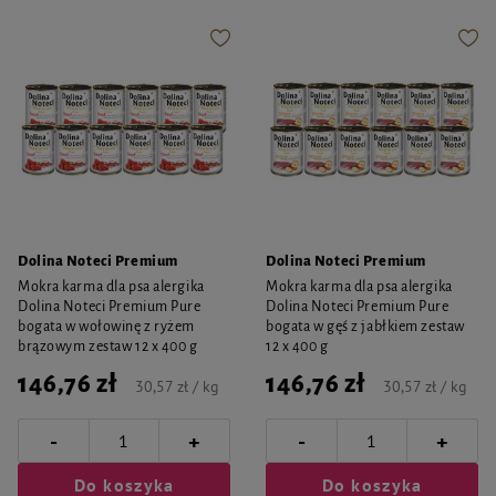
Dolina Noteci Premium
Dolina Noteci Premium
Mokra karma dla psa alergika
Mokra karma dla psa alergika
Dolina Noteci Premium Pure
Dolina Noteci Premium Pure
bogata w wołowinę z ryżem
bogata w gęś z jabłkiem zestaw
brązowym zestaw 12 x 400 g
12 x 400 g
146,76 zł
146,76 zł
30,57 zł / kg
30,57 zł / kg
-
-
+
+
Do koszyka
Do koszyka