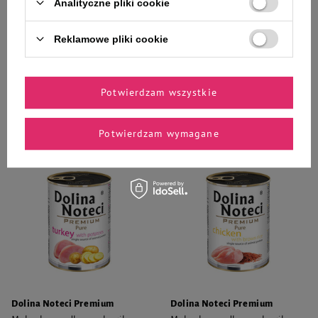
psa z problemami
Dolina Noteci Premium Pure
Analityczne pliki cookie
dermatologicznymi 4Vets
bogata w dziczyznę 400 g
Natural Skin Support 400 g
Reklamowe pliki cookie
14,49 zł
12,86 zł
36,23 zł / kg
32,15 zł / kg
-
-
+
+
Potwierdzam wszystkie
Do koszyka
Do koszyka
Potwierdzam wymagane
Dolina Noteci Premium
Dolina Noteci Premium