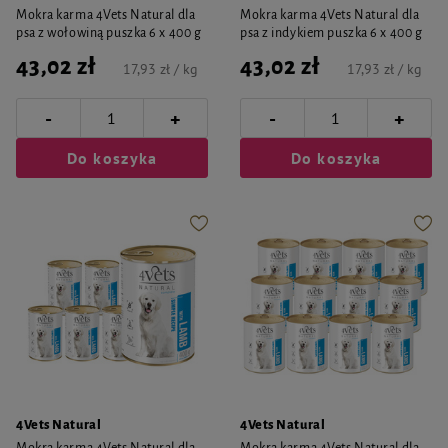
Mokra karma 4Vets Natural dla
Mokra karma 4Vets Natural dla
psa z wołowiną puszka 6 x 400 g
psa z indykiem puszka 6 x 400 g
43,02 zł
43,02 zł
17,93 zł / kg
17,93 zł / kg
-
-
+
+
Do koszyka
Do koszyka
4Vets Natural
4Vets Natural