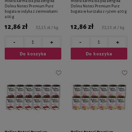
Mokra karma dla psa alergika
Mokra karma dla psa alergika
Dolina Noteci Premium Pure
Dolina Noteci Premium Pure
bogata w indyka z ziemniakami
bogata w kurczaka z ryżem 400 g
400 g
12,86 zł
12,86 zł
32,15 zł / kg
32,15 zł / kg
-
-
+
+
Do koszyka
Do koszyka