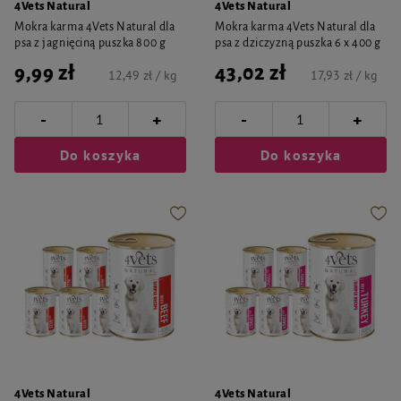
4Vets Natural
4Vets Natural
Mokra karma 4Vets Natural dla
Mokra karma 4Vets Natural dla
psa z jagnięciną puszka 800 g
psa z dziczyzną puszka 6 x 400 g
9,99 zł
43,02 zł
12,49 zł / kg
17,93 zł / kg
-
-
+
+
Do koszyka
Do koszyka
4Vets Natural
4Vets Natural