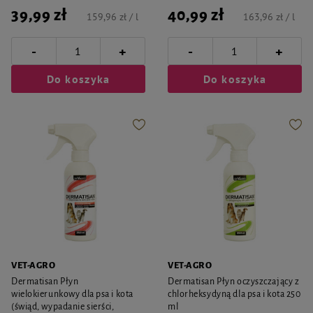
39,99 zł
40,99 zł
159,96 zł / l
163,96 zł / l
-
-
+
+
Do koszyka
Do koszyka
VET-AGRO
VET-AGRO
Dermatisan Płyn
Dermatisan Płyn oczyszczający z
wielokierunkowy dla psa i kota
chlorheksydyną dla psa i kota 250
(świąd, wypadanie sierści,
ml