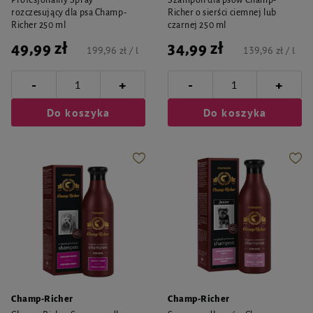
Profesjonalny Spray
Szampon dla psów Champ-
rozczesujący dla psa Champ-
Richer o sierści ciemnej lub
Richer 250 ml
czarnej 250 ml
49,99 zł
34,99 zł
199,96 zł / l
139,96 zł / l
-
-
+
+
Do koszyka
Do koszyka
Champ-Richer
Champ-Richer