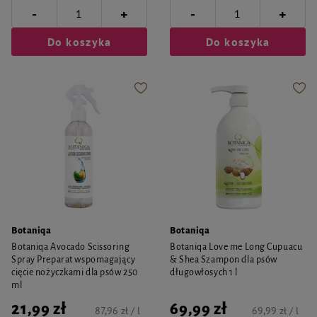
-
-
+
+
Do koszyka
Do koszyka
Botaniqa
Botaniqa
Botaniqa Avocado Scissoring
Botaniqa Love me Long Cupuacu
Spray Preparat wspomagający
& Shea Szampon dla psów
cięcie nożyczkami dla psów 250
długowłosych 1 l
ml
21,99 zł
69,99 zł
87,96 zł / l
69,99 zł / l