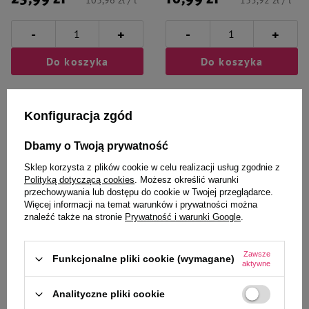
103,96 zł / l
135,92 zł / l
-
-
+
+
Do koszyka
Do koszyka
Konfiguracja zgód
Dbamy o Twoją prywatność
Sklep korzysta z plików cookie w celu realizacji usług zgodnie z
Polityką dotyczącą cookies
. Możesz określić warunki
przechowywania lub dostępu do cookie w Twojej przeglądarce.
Więcej informacji na temat warunków i prywatności można
znaleźć także na stronie
Prywatność i warunki Google
.
Over Zoo
VET-AGRO
Zawsze
Funkcjonalne pliki cookie (wymagane)
Over Zoo Obcinacz do pazurów z
Dermatisan Szampon
aktywne
pilnikiem dla małych psów S
przeciwłupieżowy z
enilkonazolem dla psa i kota 250
Analityczne pliki cookie
ml