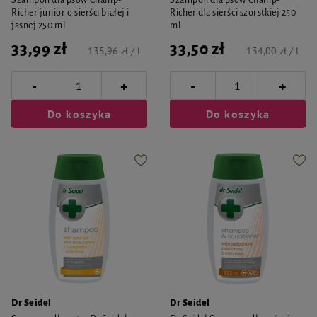
Szampon dla psów Champ-
Szampon dla psów Champ-
Richer junior o sierści białej i
Richer dla sierści szorstkiej 250
jasnej 250 ml
ml
33,99 zł
33,50 zł
135,96 zł / l
134,00 zł / l
-
-
+
+
Do koszyka
Do koszyka
Dr Seidel
Dr Seidel