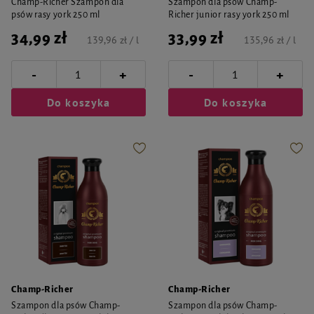
Champ-Richer Szampon dla
Szampon dla psów Champ-
psów rasy york 250 ml
Richer junior rasy york 250 ml
34,99 zł
33,99 zł
139,96 zł / l
135,96 zł / l
-
-
+
+
Do koszyka
Do koszyka
Champ-Richer
Champ-Richer
Szampon dla psów Champ-
Szampon dla psów Champ-