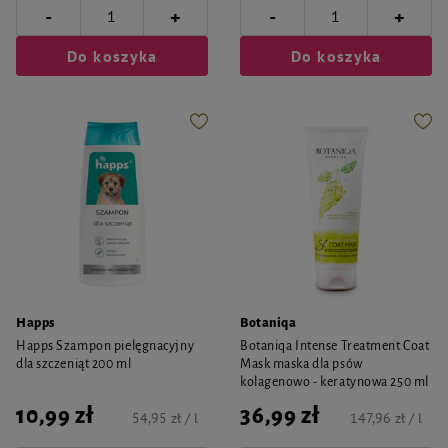
-
-
+
+
Do koszyka
Do koszyka
Happs
Botaniqa
Happs Szampon pielęgnacyjny
Botaniqa Intense Treatment Coat
dla szczeniąt 200 ml
Mask maska dla psów
kolagenowo - keratynowa 250 ml
10,99 zł
36,99 zł
54,95 zł / l
147,96 zł / l