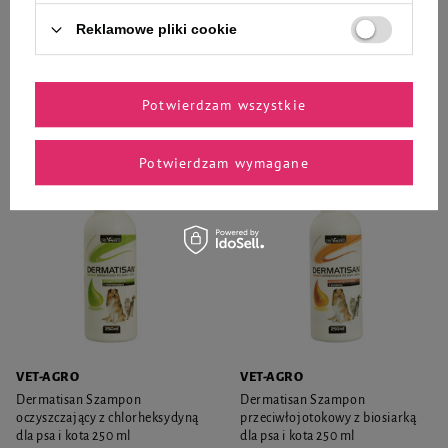
27,99 zł
44,99 zł
179,96 zł / l
Reklamowe pliki cookie
-
-
+
+
Potwierdzam wszystkie
Do koszyka
Do koszyka
Potwierdzam wymagane
VET-AGRO
VET-AGRO
Dermatisan Szampon
Dermatisan Szampon
oczyszczający z chlorheksydyną
przeciwłojotokowy z biosiarką
dla psa i kota 250 ml
dla psa i kota 250 ml