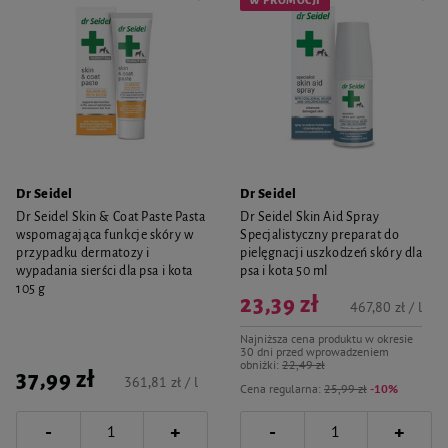
W PROMOCJI
Dr Seidel
Dr Seidel
Dr Seidel Skin & Coat Paste Pasta
Dr Seidel Skin Aid Spray
wspomagająca funkcje skóry w
Specjalistyczny preparat do
przypadku dermatozy i
pielęgnacji uszkodzeń skóry dla
wypadania sierści dla psa i kota
psa i kota 50 ml
105 g
23,39 zł
467,80 zł / l
Najniższa cena produktu w okresie
30 dni przed wprowadzeniem
obniżki:
22,49 zł
37,99 zł
361,81 zł / l
Cena regularna:
25,99 zł
-10%
-
-
+
+