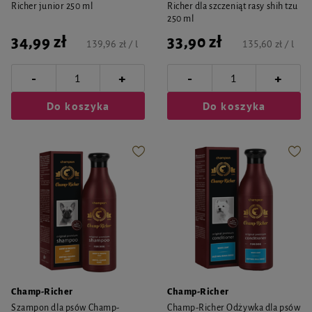
Richer junior 250 ml
Richer dla szczeniąt rasy shih tzu
250 ml
34,99 zł
33,90 zł
139,96 zł / l
135,60 zł / l
-
-
+
+
Do koszyka
Do koszyka
Champ-Richer
Champ-Richer
Szampon dla psów Champ-
Champ-Richer Odżywka dla psów