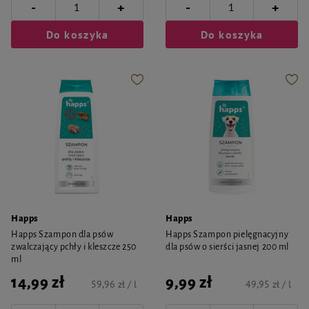
-
-
+
+
Do koszyka
Do koszyka
Happs
Happs
Happs Szampon dla psów
Happs Szampon pielęgnacyjny
zwalczający pchły i kleszcze 250
dla psów o sierści jasnej 200 ml
ml
14,99 zł
9,99 zł
59,96 zł / l
49,95 zł / l