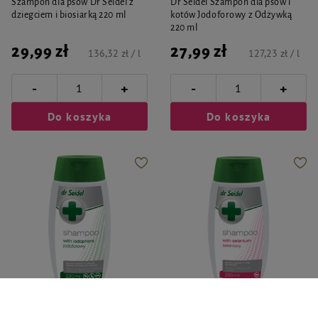
Szampon dla psów Dr Seidel z
Dr Seidel Szampon dla psów i
dziegciem i biosiarką 220 ml
kotów Jodoforowy z Odżywką
220 ml
29,99 zł
27,99 zł
136,32 zł / l
127,23 zł / l
-
-
+
+
Do koszyka
Do koszyka
Dr Seidel
Dr Seidel