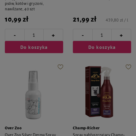
psów, kotów i gryzoni,
nawilżane, 40 szt
10,99 zł
21,99 zł
439,80 zł / l
-
-
+
+
Do koszyka
Do koszyka
Over Zoo
Champ-Richer
Over Zoo Silver Derma Spray
Spray nabłyszczający Champ-