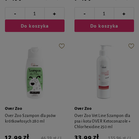
-
-
+
+
Do koszyka
Do koszyka
Over Zoo
Over Zoo
Over Zoo Szampon dla psów
Over Zoo Vet Line Szampon dla
krótkowłosych 280 ml
psa i kota OVER Ketoconazole +
Chlorhexidine 250 ml
12,99 zł
33,99 zł
46,39 zł / l
135,96 zł / l