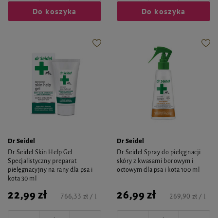
Do koszyka
Do koszyka
Dr Seidel
Dr Seidel
Dr Seidel Skin Help Gel
Dr Seidel Spray do pielęgnacji
Specjalistyczny preparat
skóry z kwasami borowym i
pielęgnacyjny na rany dla psa i
octowym dla psa i kota 100 ml
kota 30 ml
22,99 zł
26,99 zł
766,33 zł / l
269,90 zł / l