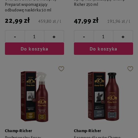
Preparat wspomagający
Richer 250 ml
odbudowę naskórka 50 ml
22,99 zł
47,99 zł
459,80 zł / l
191,96 zł / l
-
-
+
+
Do koszyka
Do koszyka
Champ-Richer
Champ-Richer