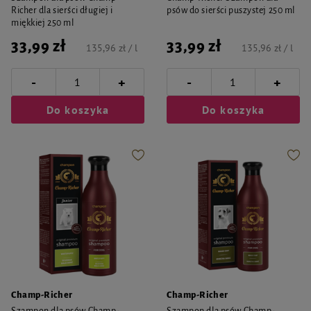
Richer dla sierści długiej i
psów do sierści puszystej 250 ml
miękkiej 250 ml
33,99 zł
33,99 zł
135,96 zł / l
135,96 zł / l
-
-
+
+
Do koszyka
Do koszyka
Champ-Richer
Champ-Richer