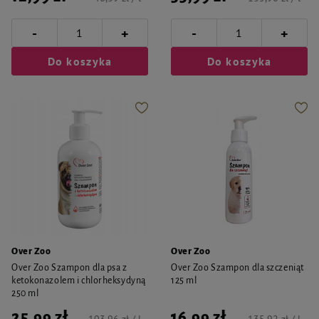
-
-
+
+
Do koszyka
Do koszyka
Over Zoo
Over Zoo
Over Zoo Szampon dla psa z
Over Zoo Szampon dla szczeniąt
ketokonazolem i chlorheksydyną
125 ml
250 ml
25,99 zł
16,99 zł