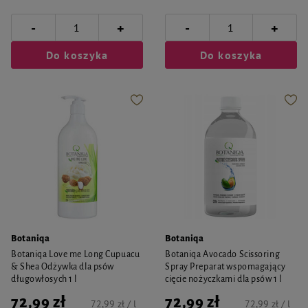
-
-
+
+
Do koszyka
Do koszyka
Botaniqa
Botaniqa
Botaniqa Love me Long Cupuacu
Botaniqa Avocado Scissoring
& Shea Odżywka dla psów
Spray Preparat wspomagający
długowłosych 1 l
cięcie nożyczkami dla psów 1 l
72,99 zł
72,99 zł
72,99 zł / l
72,99 zł / l