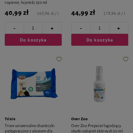
ropienie, łojotok) 250 ml
40,99 zł
44,99 zł
163,96 zł / l
179,96 zł / l
-
-
+
+
Do koszyka
Do koszyka
Trixie
Over Zoo
Trixie uniwersalne chusteczki
Over Zoo Preparat łagodzący
pielęgnacyjne z aloesem dla
skutki zakażeń skórnych 50 ml