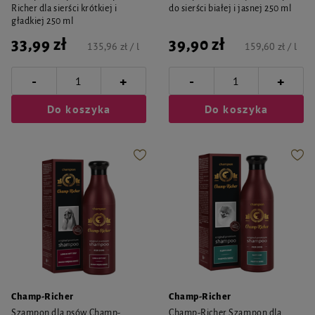
Richer dla sierści krótkiej i
do sierści białej i jasnej 250 ml
gładkiej 250 ml
33,99 zł
39,90 zł
135,96 zł / l
159,60 zł / l
-
-
+
+
Do koszyka
Do koszyka
Champ-Richer
Champ-Richer
Szampon dla psów Champ-
Champ-Richer Szampon dla