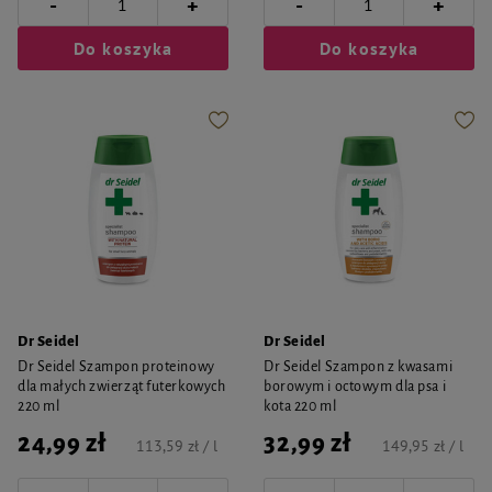
-
-
+
+
Do koszyka
Do koszyka
Dr Seidel
Dr Seidel
Dr Seidel Szampon proteinowy
Dr Seidel Szampon z kwasami
dla małych zwierząt futerkowych
borowym i octowym dla psa i
220 ml
kota 220 ml
24,99 zł
32,99 zł
113,59 zł / l
149,95 zł / l