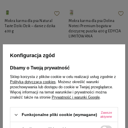
Mokra karma dla psa Natural
Mokra karma dla psa Dolina
Taste Dziki Dzik – danie z dzika
Noteci Premium bogata w
400 g
dziczyznę puszka 400 g EDYCJA
LIMITOWANA
5,99 zł
14,98 zł / kg
Konfiguracja zgód
Najniższa cena z 30 dni przed
8,99 zł
Dbamy o Twoją prywatność
22,48 zł / kg
obniżką
7,99 zł
-25%
Sklep korzysta z plików cookie w celu realizacji usług zgodnie z
-
-
+
+
Polityką dotyczącą cookies
. Możesz określić warunki
przechowywania lub dostępu do cookie w Twojej przeglądarce.
Więcej informacji na temat warunków i prywatności można
Do koszyka
Do koszyka
znaleźć także na stronie
Prywatność i warunki Google
.
Zawsze
Funkcjonalne pliki cookie (wymagane)
aktywne