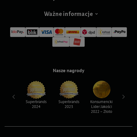
Ważne informacje
Nasze nagrody
ksy 2022
Superbrands
Superbrands
Konsumencki
Konsum
2024
2023
Lider Jakości
Lider Ja
2022 – Złoto
2022 – S