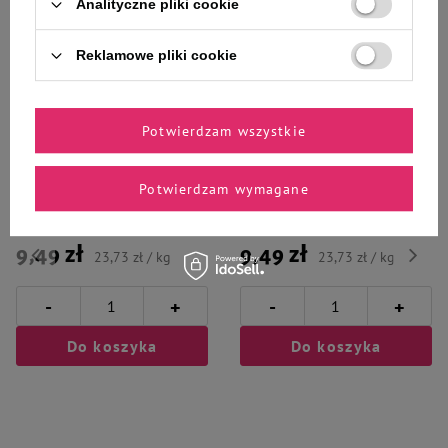
Analityczne pliki cookie
Wybrane specjalnie dla
Reklamowe pliki cookie
Ciebie i Twojego czworonoga
Potwierdzam wszystkie
Mokra karma dla psa Piper Pure
Mokra karma dla psa Piper Pure
wołowina z ryżem brązowym
jagnięcina ze szpinakiem dla psa
Potwierdzam wymagane
400 g
400 g
9,49 zł
9,49 zł
23,73 zł / kg
23,73 zł / kg
-
-
+
+
Do koszyka
Do koszyka