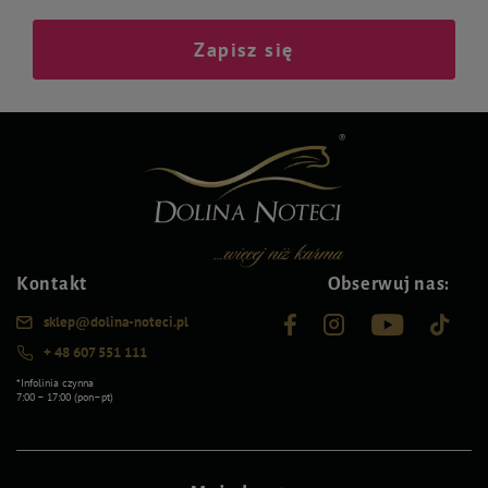
Zapisz się
Kontakt
Obserwuj nas:
sklep@dolina-noteci.pl
+ 48 607 551 111
*Infolinia czynna
7:00 – 17:00 (pon–pt)