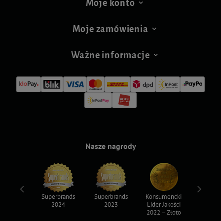
Moje konto
Moje zamówienia
Ważne informacje
Nasze nagrody
ksy 2022
Superbrands
Superbrands
Konsumencki
Konsum
2024
2023
Lider Jakości
Lider Ja
2022 – Złoto
2022 – S