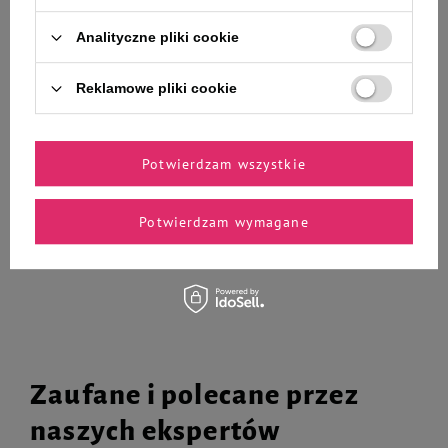
Analityczne pliki cookie
Zippy Paws Zabawka dla psa
Dolina Noteci Superfood danie z
Reklamowe pliki cookie
Trzaskająca pluszowa butelka
łososia karma suszona dla psa 1
Stout
kg
35,99 zł
41,19 zł
359,90 zł / kg
41,19 zł / kg
Potwierdzam wszystkie
-
-
+
+
Potwierdzam wymagane
Do koszyka
Do koszyka
Zaufane i polecane przez
naszych ekspertów