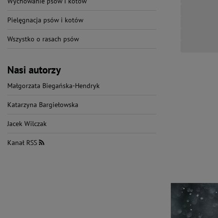
Wychowanie psów i kotów
Pielęgnacja psów i kotów
Wszystko o rasach psów
Nasi autorzy
Małgorzata Biegańska-Hendryk
Katarzyna Bargiełowska
Jacek Wilczak
Kanał RSS