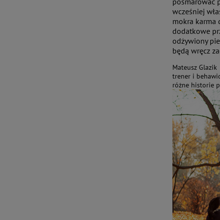
posmarować ps
wcześniej wła
mokra karma d
dodatkowe prz
odżywiony pie
będą wręcz z
Mateusz Glazik
trener i behawi
różne historie 