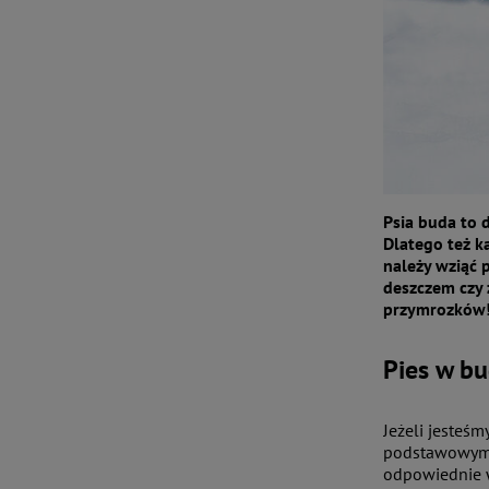
Psia buda to 
Dlatego też k
należy wziąć 
deszczem czy 
przymrozków
Pies w bu
Jeżeli jesteś
podstawowymi 
odpowiednie 