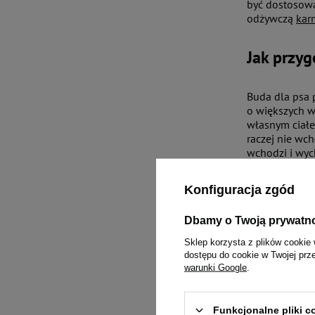
być dostosowa
odżywczą
kar
Jak przy
Buda dla psa 
o większych w
własnym ciałe
raczej nie wc
wchodzi i wyc
warto także z
czy na podwórk
Konfiguracja zgód
Co zrobić
Dbamy o Twoją prywatn
Sklep korzysta z plików cookie 
dostępu do cookie w Twojej prz
Najtańszą opc
warunki Google
.
Ponieważ podło
zdecydujemy si
systematyczne
Funkcjonalne pliki 