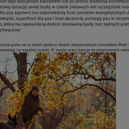
ie łapy specjalnym balsamem lub po prostu wazeliną kosmetycz
ściwą izolacją samej budy, w czasie zimowych dni szczególnie na
la psa zapewni mu odpowiednią ilość zasobów energetycznych d
ekąski, superfood dla psa i inne akcesoria, pomogą psu w utrzy
s, który ma zapewnioną dobrze izolowaną budę, bez żadnych proble
achwycone!
orysta psów, na co dzień opiekun dwóch adoptowanych kundelków Moki i N
pozwalają na wspólny rozwój. W swojej pracy bazuje na pozytywnych wzmo