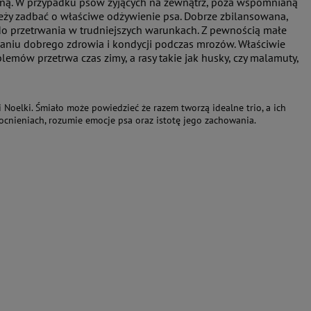
ną. W przypadku psów żyjących na zewnątrz, poza wspomnianą
leży zadbać o właściwe odżywienie psa. Dobrze zbilansowana,
o przetrwania w trudniejszych warunkach. Z pewnością małe
maniu dobrego zdrowia i kondycji podczas mrozów. Właściwie
mów przetrwa czas zimy, a rasy takie jak husky, czy malamuty,
oelki. Śmiało może powiedzieć że razem tworzą idealne trio, a ich
cnieniach, rozumie emocje psa oraz istotę jego zachowania.