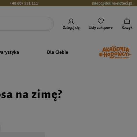
+48 607 551 111
sklep@dolina-noteci.pl
Zaloguj się
Listy zakupowe
Koszyk
arystyka
Dla Ciebie
sa na zimę?