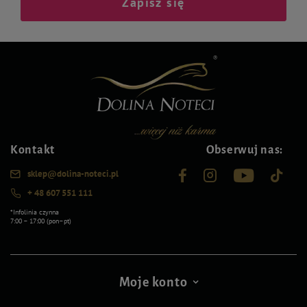
Zapisz się
Kontakt
Obserwuj nas:
sklep@dolina-noteci.pl
+ 48 607 551 111
*Infolinia czynna
7:00 – 17:00 (pon–pt)
Moje konto