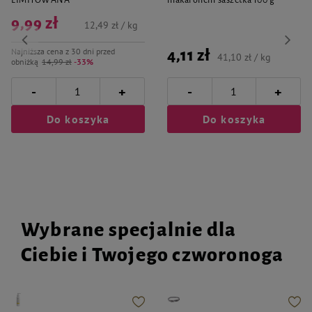
LIMITOWANA
makaronem saszetka 100 g
9,99 zł
12,49 zł / kg
Najniższa cena z 30 dni przed
4,11 zł
41,10 zł / kg
obniżką
14,99 zł
-33%
-
-
+
+
Do koszyka
Do koszyka
Wybrane specjalnie dla
Ciebie i Twojego czworonoga