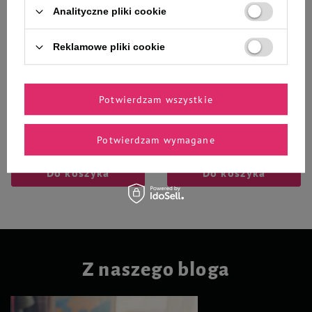
Analityczne pliki cookie
Reklamowe pliki cookie
Zolux TPR POP Zabawka dla psa
Game Dog Barfer Rose Hip Dzika
piłka turkusowa 6 cm
róża suplement diety dla psa 300
g
Potwierdzam wszystkie
15,99 zł
31,99 zł
106,63 zł / kg
Potwierdzam wymagane
-
-
+
+
Do koszyka
Do koszyka
Z naszego bloga