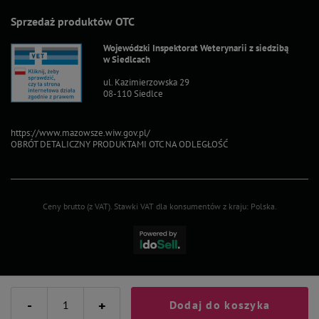
Sprzedaż produktów OTC
Wojewódzki Inspektorat Weterynarii z siedzibą
w Siedlcach
ul. Kazimierzowska 29
08-110 Siedlce
https://www.mazowsze.wiw.gov.pl/
OBRÓT DETALICZNY PRODUKTAMI OTC NA ODLEGŁOŚĆ
Ceny brutto (z VAT).
Stawki VAT dla konsumentów z kraju:
Polska
.
-
+
Dodaj do koszyka