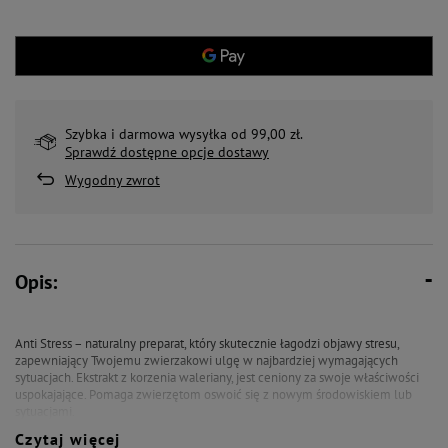
Szybka i darmowa wysyłka od 99,00 zł.
Sprawdź dostępne opcje dostawy
Wygodny zwrot
Opis:
Anti Stress – naturalny preparat, który skutecznie łagodzi objawy stresu,
zapewniający Twojemu zwierzakowi ulgę w najbardziej wymagających
sytuacjach. Ekstrakt z korzenia waleriany, jest ceniony za swoje właściwości
uspokajające. Pomaga zwierzętom oswoić się z nowym środowiskiem lub
sytuacjami.
L-tryptofan, to aminokwas niezbędny w produkcji serotoniny,
Czytaj więcej
neuroprzekaźnika odpowiedzialnego za uczucie spokoju i zadowolenia.