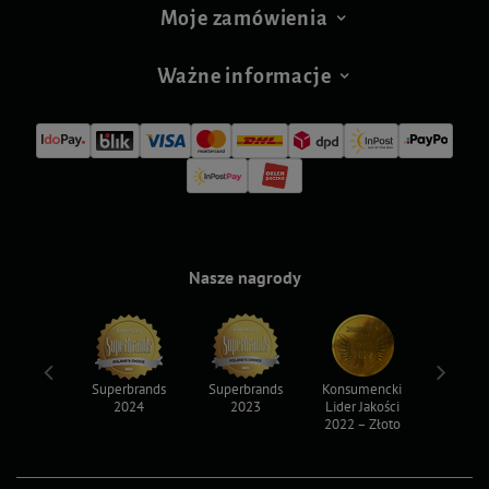
Moje zamówienia
Ważne informacje
Nasze nagrody
ksy 2022
Superbrands
Superbrands
Konsumencki
Konsum
2024
2023
Lider Jakości
Lider Ja
2022 – Złoto
2022 – S