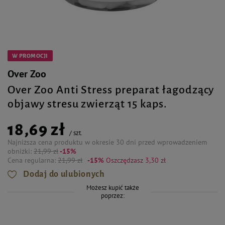
W PROMOCJI
Over Zoo
Over Zoo Anti Stress preparat łagodzący
objawy stresu zwierząt 15 kaps.
18,69 zł
/
szt.
Najniższa cena produktu w okresie 30 dni przed wprowadzeniem
obniżki:
21,99 zł
-15%
Cena regularna:
21,99 zł
-15%
Oszczędzasz 3,30 zł
Dodaj do ulubionych
Możesz kupić także
poprzez: