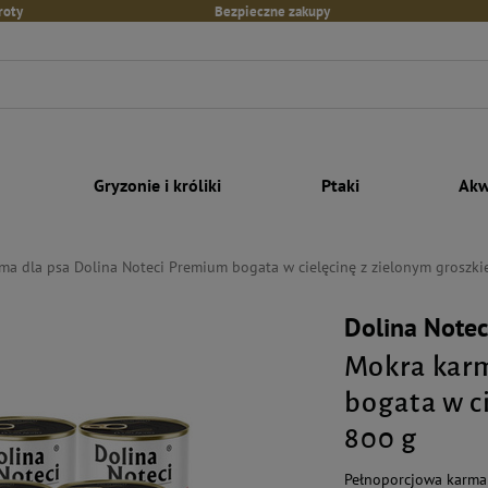
roty
Bezpieczne zakupy
Gryzonie i króliki
Ptaki
Akw
ma dla psa Dolina Noteci Premium bogata w cielęcinę z zielonym groszk
Dolina Note
Mokra karm
bogata w c
800 g
Pełnoporcjowa karma 