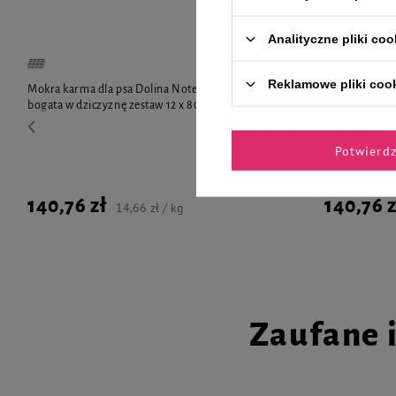
Analityczne pliki coo
Reklamowe pliki coo
Mokra karma dla psa Dolina Noteci Premium
Mokra karma 
bogata w dziczyznę zestaw 12 x 800 g
bogata w król
Potwierd
140,76 zł
140,76 z
14,66 zł / kg
Zaufane 