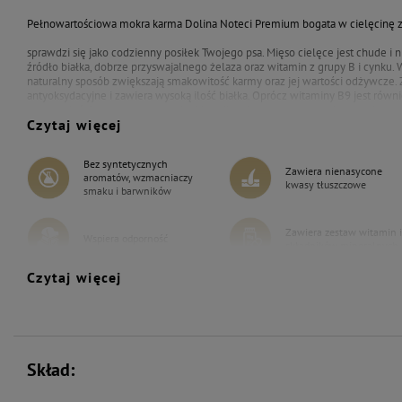
Pełnowartościowa mokra karma Dolina Noteci Premium bogata w cielęcinę 
sprawdzi się jako codzienny posiłek Twojego psa. Mięso cielęce jest chude i 
źródło białka, dobrze przyswajalnego żelaza oraz witamin z grupy B i cynku. W 
naturalny sposób zwiększają smakowitość karmy oraz jej wartości odżywcze.
antyoksydacyjne i zawiera wysoką ilość białka. Oprócz witaminy B9 jest równ
wspomnieć, że zawarty w groszku błonnik pokarmowy zapewnia uczucie sytoś
Czytaj więcej
lnianego wpływa na dobrą kondycję skóry i lśniącą sierść, a babka płesznik 
Bez syntetycznych
Zawiera nienasycone
aromatów, wzmacniaczy
kwasy tłuszczowe
smaku i barwników
Zawiera zestaw witamin i
Wspiera odporność
składników mineralnych
Czytaj więcej
Bez zbóż
Skład: