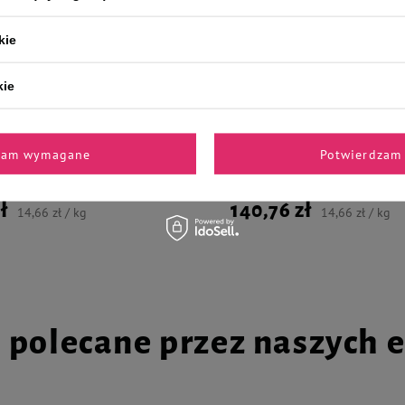
kie
kie
dla psa Dolina Noteci Premium
Mokra karma dla psa Dolina Not
ika z żurawiną zestaw 12 x 800 g
bogata w jagnięcinę zestaw 12 x 8
zam wymagane
Potwierdzam 
ł
140,76 zł
14,66 zł / kg
14,66 zł / kg
i polecane przez naszych 