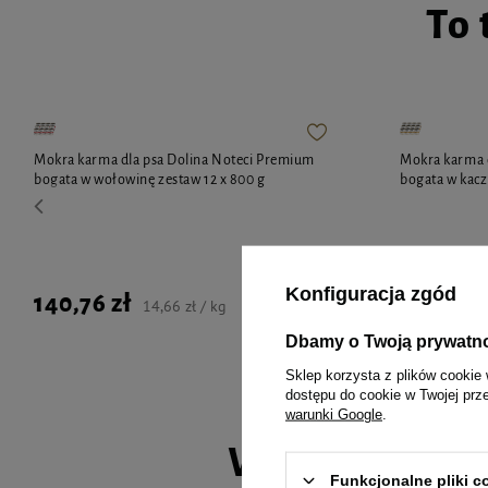
To 
Mokra karma dla psa Dolina Noteci Premium
Mokra karma 
bogata w wołowinę zestaw 12 x 800 g
bogata w kacz
Konfiguracja zgód
140,76 zł
140,76 z
14,66 zł / kg
Dbamy o Twoją prywatn
Sklep korzysta z plików cookie 
dostępu do cookie w Twojej prz
warunki Google
.
Wybrane spec
Funkcjonalne pliki 