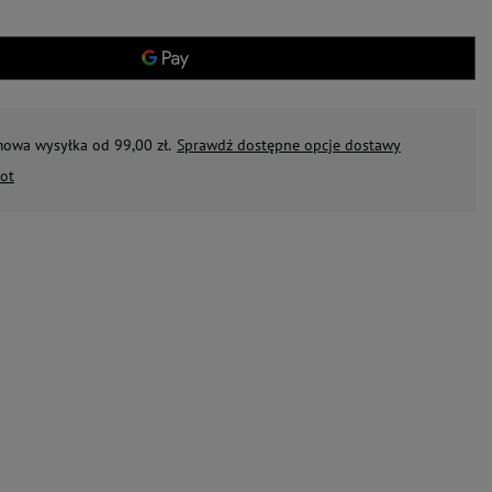
mowa wysyłka od 99,00 zł.
Sprawdź dostępne opcje dostawy
ot