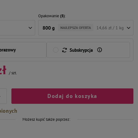
Opakowanie
(5)
800 g
14,66 zł / 1 kg
NAJLEPSZA OFERTA
norazowy
Subskrypcja
zł
/
szt.
Dodaj do koszyka
+
bionych
Możesz kupić także poprzez: