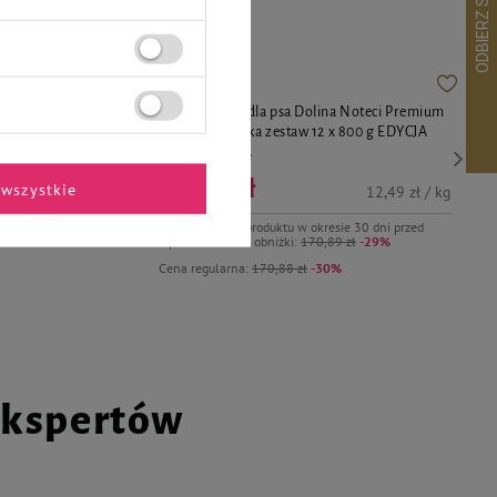
eci Premium
Mokra karma dla psa Dolina Noteci Premium
00 g
bogata w indyka zestaw 12 x 800 g EDYCJA
LIMITOWANA
119,88 zł
wszystkie
12,49 zł / kg
Najniższa cena produktu w okresie 30 dni przed
wprowadzeniem obniżki:
170,89 zł
-29%
Cena regularna:
170,88 zł
-30%
ekspertów