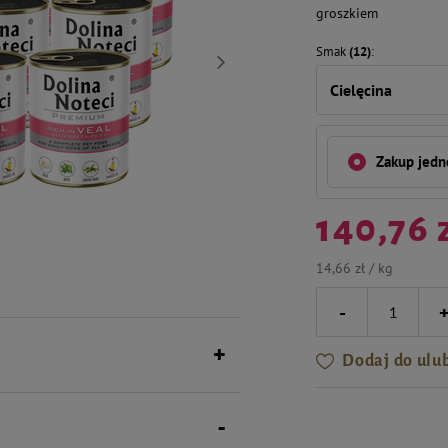
groszkiem
Smak
(12)
Cielęcina
Zakup jed
140,76 
14,66 zł / kg
-
Dodaj do ulu