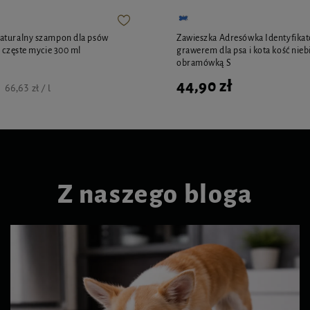
aturalny szampon dla psów
Zawieszka Adresówka Identyfikat
s częste mycie 300 ml
grawerem dla psa i kota kość nieb
obramówką S
44,90 zł
66,63 zł / l
Z naszego bloga