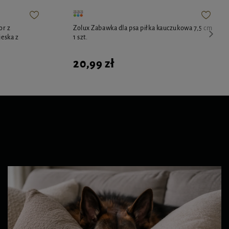
or z
Zolux Zabawka dla psa piłka kauczukowa 7,5 cm
ieska z
1 szt.
20,99 zł