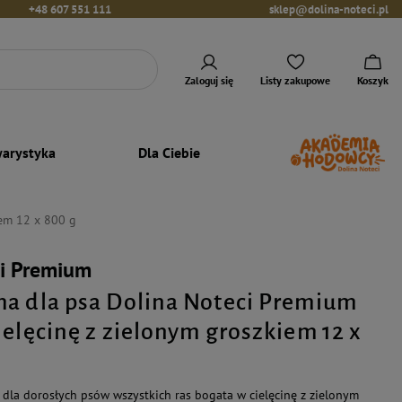
+48 607 551 111
sklep@dolina-noteci.pl
Zaloguj się
Listy zakupowe
Koszyk
arystyka
Dla Ciebie
iem 12 x 800 g
ci Premium
a dla psa Dolina Noteci Premium
ielęcinę z zielonym groszkiem 12 x
dla dorosłych psów wszystkich ras bogata w cielęcinę z zielonym