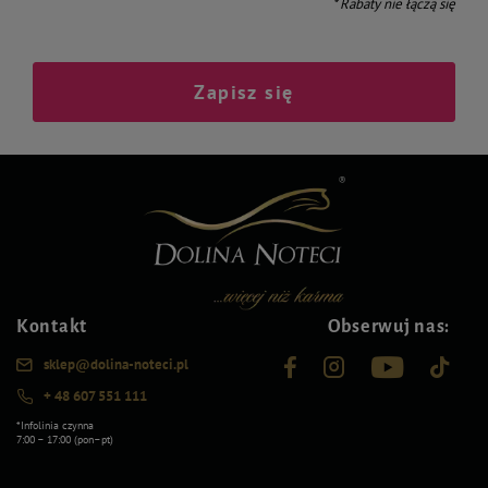
* Rabaty nie łączą się
Zapisz się
Kontakt
Obserwuj nas:
sklep@dolina-noteci.pl
+ 48 607 551 111
*Infolinia czynna
7:00 – 17:00 (pon–pt)