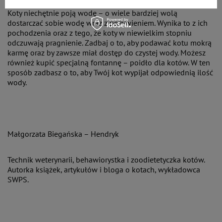
Koty niechętnie poją wodę – o wiele bardziej wolą
dostarczać sobie wodę wraz z pożywieniem. Wynika to z ich
pochodzenia oraz z tego, że koty w niewielkim stopniu
odczuwają pragnienie. Zadbaj o to, aby podawać kotu mokrą
karmę oraz by zawsze miał dostęp do czystej wody. Możesz
również kupić specjalną fontannę – poidło dla kotów. W ten
sposób zadbasz o to, aby Twój kot wypijał odpowiednią ilość
wody.
Małgorzata Biegańska – Hendryk
Technik weterynarii, behawiorystka i zoodietetyczka kotów.
Autorka książek, artykułów i bloga o kotach, wykładowca
SWPS.