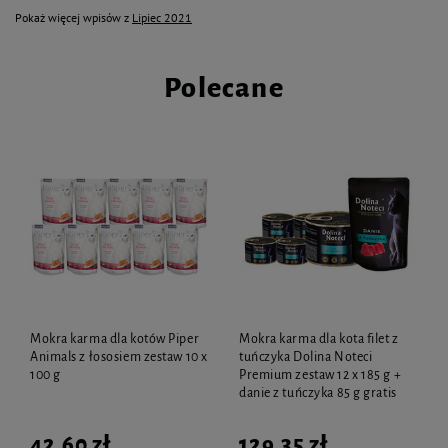
Pokaż więcej wpisów z
Lipiec 2021
Polecane
Mokra karma dla kotów Piper
Mokra karma dla kota filet z
Animals z łososiem zestaw 10 x
tuńczyka Dolina Noteci
100 g
Premium zestaw 12 x 185 g +
danie z tuńczyka 85 g gratis
42,60 zł
129,35 zł