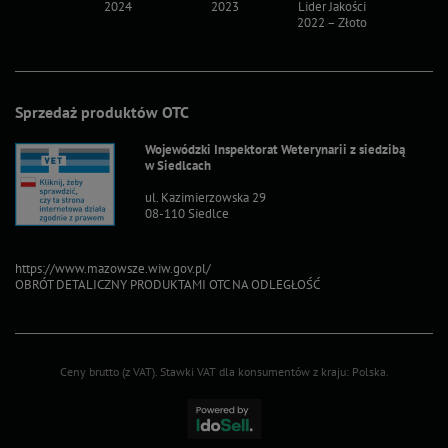
2024
2023
Lider Jakości
Lider Ja
2022 – Złoto
2022 – S
Sprzedaż produktów OTC
Wojewódzki Inspektorat Weterynarii z siedzibą
w Siedlcach
ul. Kazimierzowska 29
08-110 Siedlce
https://www.mazowsze.wiw.gov.pl/
OBRÓT DETALICZNY PRODUKTAMI OTC NA ODLEGŁOŚĆ
Ceny brutto (z VAT).
Stawki VAT dla konsumentów z kraju:
Polska
.