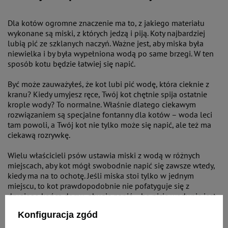
Dla kotów ogromne znaczenie ma to, z jakiego materiału
wykonane są miski, z których jedzą i piją. Koty najbardziej
lubią pić ze szklanych naczyń. Ważne jest, aby miska była
niewielka i by była wypełniona wodą po same brzegi. W ten
sposób kotu będzie łatwiej się napić.
Być może zauważyłeś, że kot lubi pić wodę, która cieknie z
kranu? Kiedy umyjesz ręce, Twój kot chętnie spija ostatnie
krople wody? To normalne. Właśnie dlatego ciekawym
rozwiązaniem są specjalne fontanny dla kotów – woda leci
tam powoli, a Twój kot nie tylko może się napić, ale też ma
ciekawą rozrywkę.
Wielu właścicieli psów ustawia miski z wodą w różnych
miejscach, aby kot mógł swobodnie napić się zawsze wtedy,
kiedy ma na to ochotę. Jeśli miska stoi tylko w jednym
miejscu, to kot prawdopodobnie nie pofatyguje się z
drugiego końca domu, aby się napić – bo picie wody nie jest
dla niego tak ważne. Ustaw więc miseczki w kilku miejscach
Konfiguracja zgód
– to zwiększy szansę, że kot napije się przynajmniej kilka razy
w ciągu dnia.