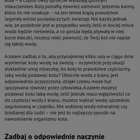
kota – a często swój sprzeciw wyrażają głośnym
miauczeniem. Koty potrafią również odmówić jedzenia karmy,
która im nie smakuje – na ten temat krążą prawdziwe
legendy wśród posiadaczy tych zwierząt. Nie każdy jednak
wie, że podobnie jest w przypadku wody. Jeśli w kociej misce
woda będzie nieświeża, a co gorsza będą pływały w niej
kocie kłaczki, możesz mieć pewność, że Twój kot nie napije
się takiej wody.
A zatem zadbaj o to, aby przynajmniej kilka razy w ciągu dnia
wymieniać kotu wodę na świeżą – oczywiście przy okazji
dokładnie umyj miseczkę, bo koty to prawdziwe czyściochy.
Jaką wodę podawać kotu? Obecnie woda z kranu jest
odpowiednio oczyszczona, dzięki czemu może być
spożywana również przez człowieka. A zatem możesz
podawać kotu taką wodę. Jeśli jednak masz wątpliwości co
do czystości wody z kranu, możesz wybrać wodę uprzednio
zagotowaną w czajniku. Nie wybieraj wody mineralnej czy
źródlanej dla ludzi – nie jest to najlepszy sposób na
nawodnienie organizmu kota.
Zadbaj o odpowiednie naczynie