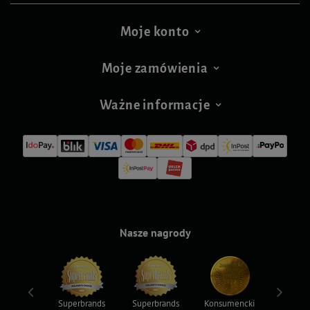
Moje konto
Moje zamówienia
Ważne informacje
Nasze nagrody
ksy 2022
Superbrands
Superbrands
Konsumencki
Konsum