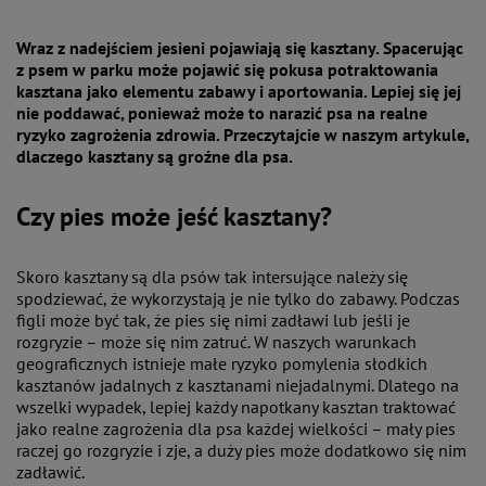
Wraz z nadejściem jesieni pojawiają się kasztany. Spacerując
z psem w parku może pojawić się pokusa potraktowania
kasztana jako elementu zabawy i aportowania. Lepiej się jej
nie poddawać, ponieważ może to narazić psa na realne
ryzyko zagrożenia zdrowia. Przeczytajcie w naszym artykule,
dlaczego kasztany są groźne dla psa.
Czy pies może jeść kasztany?
Skoro kasztany są dla psów tak intersujące należy się
spodziewać, że wykorzystają je nie tylko do zabawy. Podczas
figli może być tak, że pies się nimi zadławi lub jeśli je
rozgryzie – może się nim zatruć. W naszych warunkach
geograficznych istnieje małe ryzyko pomylenia słodkich
kasztanów jadalnych z kasztanami niejadalnymi. Dlatego na
wszelki wypadek, lepiej każdy napotkany kasztan traktować
jako realne zagrożenia dla psa każdej wielkości – mały pies
raczej go rozgryzie i zje, a duży pies może dodatkowo się nim
zadławić.