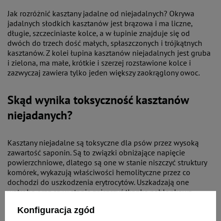
Jak rozróżnić kasztany jadalne od niejadalnych? Okrywa
jadalnych słodkich kasztanów jest brązowa i ma liczne,
długie, szczeciniaste kolce, a w łupinie znajduje się od
dwóch do trzech dość małych, spłaszczonych i trójkątnych
kasztanów. Z kolei łupina kasztanów niejadalnych jest gruba
i zielona, ma małe, krótkie i szerzej rozstawione kolce i
zazwyczaj zawiera tylko jeden większy zaokrąglony owoc.
Skąd wynika toksyczność kasztanów
niejadanych?
Kasztany niejadalne są toksyczne dla psów przez wysoką
zawartość saponin. Są to związki obniżające napięcie
powierzchniowe, dlatego są one w stanie niszczyć struktury
komórek, wykazują właściwości hemolityczne przez co
dochodzi do uszkodzenia erytrocytów. Uszkadzają one
wątrobę oraz są w stanie zniszczyć tkankę nabłonkową
różnych odcinków przewodu pokarmowego. Jeżeli po
Konfiguracja zgód
zjedzeniu kasztana pojawi się apatia, ból brzucha, ślinotok,