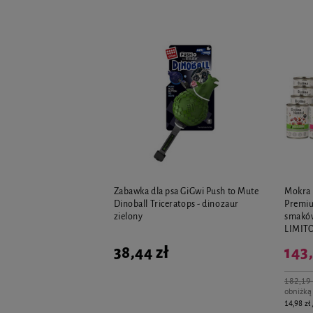
Zabawka dla psa GiGwi Push to Mute
Mokra 
Dinoball Triceratops - dinozaur
Premiu
zielony
smaków
LIMI
38,44 zł
143,
182,19 
obniżką
14,98 zł 