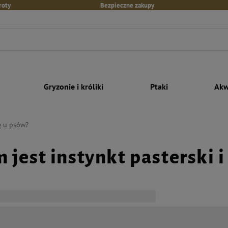
roty
Bezpieczne zakupy
Gryzonie i króliki
Ptaki
Akw
ię u psów?
 jest instynkt pasterski i