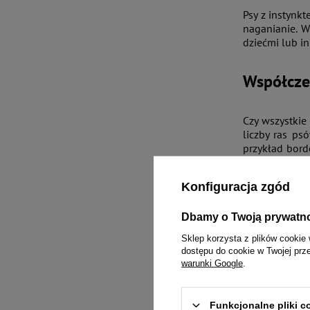
Psy z instynk
naganianie. 
dziećmi lub i
Współcze
Czy wszystkie
liczby ras ps
przykład bord
one mniej licz
Konfiguracja zgód
Jednym z pyta
choć psy te ma
Dbamy o Twoją prywatn
z takim psem.
Sklep korzysta z plików cookie 
dostępu do cookie w Twojej prz
Szkolenie
warunki Google
.
Prowadzenie e
Funkcjonalne pliki 