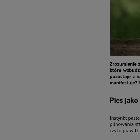
Zrozumienie 
które wzbudza
pozostaje z n
manifestuje? 
Pies jako
Instynkt past
pilnowania sta
czy to prawdzi