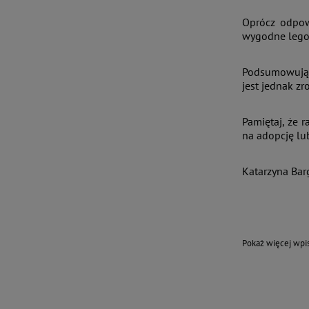
Oprócz odpow
wygodne legow
Podsumowując,
jest jednak z
Pamiętaj, że 
na adopcję lu
Katarzyna Bar
Pokaż więcej wp