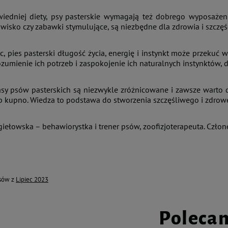
iedniej diety, psy pasterskie wymagają też dobrego wyposażen
isko czy zabawki stymulujące, są niezbędne dla zdrowia i szczęś
 pies pasterski długość życia, energię i instynkt może przekuć 
rozumienie ich potrzeb i zaspokojenie ich naturalnych instynktów,
rasy psów pasterskich są niezwykle zróżnicowane i zawsze warto d
b kupno. Wiedza to podstawa do stworzenia szczęśliwego i zdrow
giełowska – behawiorystka i trener psów, zoofizjoterapeuta. Czło
isów z
Lipiec 2023
Poleca