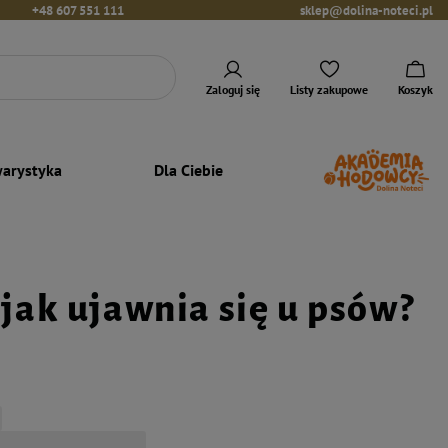
+48 607 551 111
sklep@dolina-noteci.pl
Zaloguj się
Listy zakupowe
Koszyk
arystyka
Dla Ciebie
 jak ujawnia się u psów?