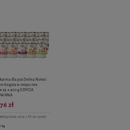
karma dla psa Dolina Noteci
m bogata w mięso mix
 24 x 400 g EDYCJA
TOWANA
76 zł
zł
Najniższa cena z 30 dni przed
/ kg