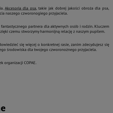
ia.
Akcesoria dla psa
, takie jak dobrej jakości obroża dla psa,
cia naszego czworonogiego przyjaciela.
w fantastycznego partnera dla aktywnych osób i rodzin. Kluczem
 dzięki czemu stworzymy harmonijną relację z naszym pupilem.
owiedzieć się więcej o konkretnej rasie, zanim zdecydujesz się
ego środowiska dla twojego czworonożnego przyjaciela.
nek organizacji COPAE.
ne