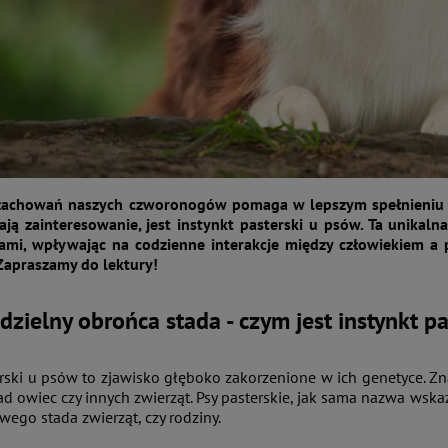
zachowań naszych czworonogów pomaga w lepszym spełnieniu ich 
ją zainteresowanie, jest instynkt pasterski u psów. Ta unikaln
ami, wpływając na codzienne interakcje między człowiekiem a p
Zapraszamy do lektury!
 dzielny obrońca stada - czym jest instynkt p
erski u psów to zjawisko głęboko zakorzenione w ich genetyce. Z
d owiec czy innych zwierząt. Psy pasterskie, jak sama nazwa wskaz
wego stada zwierząt, czy rodziny.