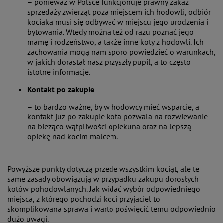
– ponieważ w Polsce funkcjonuje prawny zakaz
sprzedaży zwierząt poza miejscem ich hodowli, odbiór
kociaka musi się odbywać w miejscu jego urodzenia i
bytowania. Wtedy można też od razu poznać jego
mamę i rodzeństwo, a także inne koty z hodowli. Ich
zachowania mogą nam sporo powiedzieć o warunkach,
w jakich dorastał nasz przyszły pupil, a to często
istotne informacje.
Kontakt po zakupie
– to bardzo ważne, by w hodowcy mieć wsparcie, a
kontakt już po zakupie kota pozwala na rozwiewanie
na bieżąco wątpliwości opiekuna oraz na lepszą
opiekę nad kocim malcem.
Powyższe punkty dotyczą przede wszystkim kociąt, ale te
same zasady obowiązują w przypadku zakupu dorosłych
kotów pohodowlanych. Jak widać wybór odpowiedniego
miejsca, z którego pochodzi koci przyjaciel to
skomplikowana sprawa i warto poświęcić temu odpowiednio
dużo uwagi.