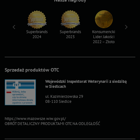
ksy 2022
Superbrands
Superbrands
Konsumencki
Konsum
2024
2023
Lider Jakości
Lider Ja
2022 – Złoto
2022 – S
Sprzedaż produktów OTC
Wojewódzki Inspektorat Weterynarii z siedzibą
w Siedlcach
ul. Kazimierzowska 29
08-110 Siedlce
https://www.mazowsze.wiw.gov.pl/
OBRÓT DETALICZNY PRODUKTAMI OTC NA ODLEGŁOŚĆ