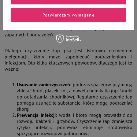
znaczenie dla zdrowia i komfortu zwierzęcia. Na psich łapach
gromadzą się różne substancje, które mogą prowadzić do
Potwierdzam wymagane
podrażnień, takich jak sól drogowa, błoto, a nawet
chemikalia stosowane do pielęgnacji trawników. Usuwanie
tych zanieczyszczeń minimalizuje ryzyko wystąpienia stanów
zapalnych i podrażnień.
Dlatego czyszczenie łap psa jest istotnym elementem
pielęgnacji, który może zapobiegać podrażnieniom i
infekcjom. Oto kilka kluczowych powodów, dlaczego jest to
ważne:
Usuwanie zanieczyszczeń
: podczas spacerów psy mogą
zbierać brud, piasek, sól, a nawet chemikalia (np. środki
do odladzania chodników). Regularne czyszczenie łap
pomaga usunąć te substancje, które mogą podrażniać
skórę;
Prewencja infekcji
: woda i błoto mogą prowadzić do
rozwoju bakterii i grzybów. Czyszczenie łap zmniejsza
ryzyko infekcji, ponieważ eliminuje środowisko
sprzyjające rozwojowi patogenów;