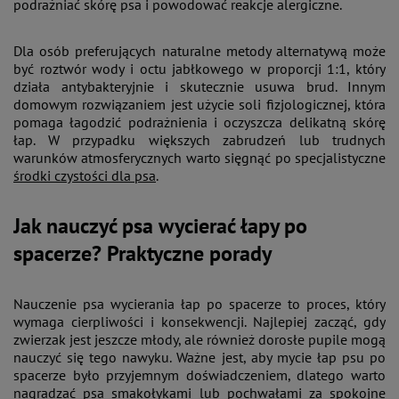
podrażniać skórę psa i powodować reakcje alergiczne​.
Dla osób preferujących naturalne metody alternatywą może
być roztwór wody i octu jabłkowego w proporcji 1:1, który
działa antybakteryjnie i skutecznie usuwa brud. Innym
domowym rozwiązaniem jest użycie soli fizjologicznej, która
pomaga łagodzić podrażnienia i oczyszcza delikatną skórę
łap​. W przypadku większych zabrudzeń lub trudnych
warunków atmosferycznych warto sięgnąć po specjalistyczne
środki czystości dla psa
.
Jak nauczyć psa wycierać łapy po
spacerze? Praktyczne porady
Nauczenie psa wycierania łap po spacerze to proces, który
wymaga cierpliwości i konsekwencji. Najlepiej zacząć, gdy
zwierzak jest jeszcze młody, ale również dorosłe pupile mogą
nauczyć się tego nawyku. Ważne jest, aby mycie łap psu po
spacerze było przyjemnym doświadczeniem, dlatego warto
nagradzać psa smakołykami lub pochwałami za spokojne