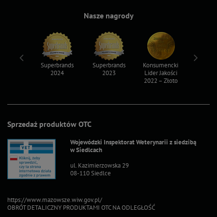
Nasze nagrody
ksy 2022
Superbrands
Superbrands
Konsumencki
Konsum
2024
2023
Lider Jakości
Lider Ja
2022 – Złoto
2022 – S
Sprzedaż produktów OTC
Wojewódzki Inspektorat Weterynarii z siedzibą
w Siedlcach
ul. Kazimierzowska 29
08-110 Siedlce
https://www.mazowsze.wiw.gov.pl/
OBRÓT DETALICZNY PRODUKTAMI OTC NA ODLEGŁOŚĆ