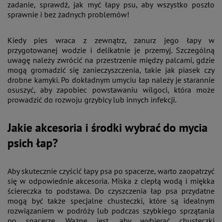
zadanie, sprawdź, jak myć łapy psu, aby wszystko poszło
sprawnie i bez żadnych problemów!
Kiedy pies wraca z zewnątrz, zanurz jego łapy w
przygotowanej wodzie i delikatnie je przemyj. Szczególną
uwagę należy zwrócić na przestrzenie między palcami, gdzie
mogą gromadzić się zanieczyszczenia, takie jak piasek czy
drobne kamyki. Po dokładnym umyciu łap należy je starannie
osuszyć, aby zapobiec powstawaniu wilgoci, która może
prowadzić do rozwoju grzybicy lub innych infekcji​.
Jakie akcesoria i środki wybrać do mycia
psich łap?
Aby skutecznie czyścić łapy psa po spacerze, warto zaopatrzyć
się w odpowiednie akcesoria. Miska z ciepłą wodą i miękka
ściereczka to podstawa. Do czyszczenia łap psa przydatne
mogą być także specjalne chusteczki, które są idealnym
rozwiązaniem w podróży lub podczas szybkiego sprzątania
po spacerze. Ważne jest, aby wybierać chusteczki