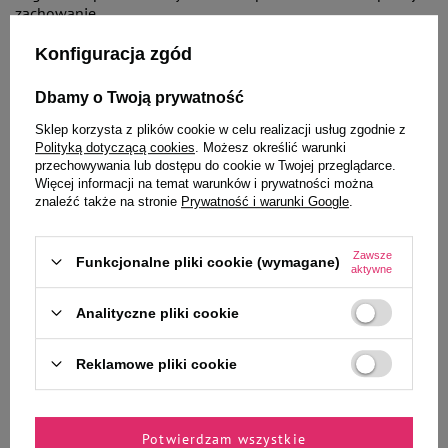
zachowanie​.
Konfiguracja zgód
Aby nauczyć psa, jak wycierać łapy, można stopniowo
wprowadzać rytuał po każdym spacerze. Używając miękkiego
Dbamy o Twoją prywatność
ręcznika, należy delikatnie osuszać łapy, jednocześnie
zachowując spokój i nagradzając pupila za współpracę.
Sklep korzysta z plików cookie w celu realizacji usług zgodnie z
Regularność oraz pozytywne wzmocnienie to kluczowe
Polityką dotyczącą cookies
. Możesz określić warunki
elementy sukcesu w tym procesie​.
przechowywania lub dostępu do cookie w Twojej przeglądarce.
Więcej informacji na temat warunków i prywatności można
znaleźć także na stronie
Prywatność i warunki Google
.
Zanim zabierzesz się za takie zadanie, musisz jednak
wiedzieć, jak myć łapy psu. Jeśli zrobisz to nieprawidłowo,
możesz go wystraszyć! Dlatego zadbaj o to, żeby Twoje ruchy
Zawsze
Funkcjonalne pliki cookie (wymagane)
aktywne
były spokojne, woda ciepła, ale nie gorąca, a dodatkowo, aby
mieć pod ręką dobre smakołyki.
Analityczne pliki cookie
Jak czyszczenie łap psa zapobiega
Reklamowe pliki cookie
podrażnieniom i infekcjom?
Potwierdzam wszystkie
Regularne czyszczenie łap psa po spacerze ma kluczowe