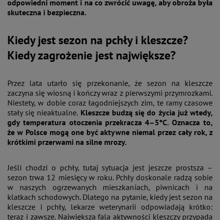
odpowiedni moment i na co zwrócić uwagę, aby obroża była
skuteczna i bezpieczna.
Kiedy jest sezon na pchły i kleszcze?
Kiedy zagrożenie jest największe?
Przez lata utarło się przekonanie, że sezon na kleszcze
zaczyna się wiosną i kończy wraz z pierwszymi przymrozkami.
Niestety, w dobie coraz łagodniejszych zim, te ramy czasowe
stały się nieaktualne.
Kleszcze budzą się do życia już wtedy,
gdy temperatura otoczenia przekracza 4–5°C. Oznacza to,
że w Polsce mogą one być aktywne niemal przez cały rok, z
krótkimi przerwami na silne mrozy.
Jeśli chodzi o pchły, tutaj sytuacja jest jeszcze prostsza –
sezon trwa 12 miesięcy w roku. Pchły doskonale radzą sobie
w naszych ogrzewanych mieszkaniach, piwnicach i na
klatkach schodowych. Dlatego na pytanie, kiedy jest sezon na
kleszcze i pchły, lekarze weterynarii odpowiadają krótko:
teraz i zawsze. Największa fala aktywności kleszczy przypada