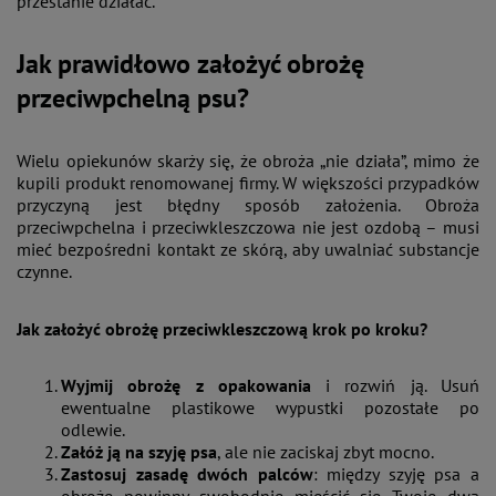
przestanie działać.
Jak prawidłowo założyć obrożę
przeciwpchelną psu?
Wielu opiekunów skarży się, że obroża „nie działa”, mimo że
kupili produkt renomowanej firmy. W większości przypadków
przyczyną jest błędny sposób założenia. Obroża
przeciwpchelna i przeciwkleszczowa nie jest ozdobą – musi
mieć bezpośredni kontakt ze skórą, aby uwalniać substancje
czynne.
Jak założyć obrożę przeciwkleszczową krok po kroku?
Wyjmij obrożę z opakowania
i rozwiń ją. Usuń
ewentualne plastikowe wypustki pozostałe po
odlewie.
Załóż ją na szyję psa
, ale nie zaciskaj zbyt mocno.
Zastosuj zasadę dwóch palców
: między szyję psa a
obrożę powinny swobodnie mieścić się Twoje dwa