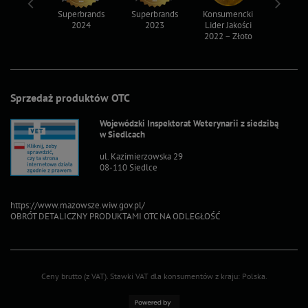
ksy 2022
Superbrands
Superbrands
Konsumencki
Konsum
2024
2023
Lider Jakości
Lider Ja
2022 – Złoto
2022 – S
Sprzedaż produktów OTC
Wojewódzki Inspektorat Weterynarii z siedzibą
w Siedlcach
ul. Kazimierzowska 29
08-110 Siedlce
https://www.mazowsze.wiw.gov.pl/
OBRÓT DETALICZNY PRODUKTAMI OTC NA ODLEGŁOŚĆ
Ceny brutto (z VAT).
Stawki VAT dla konsumentów z kraju:
Polska
.