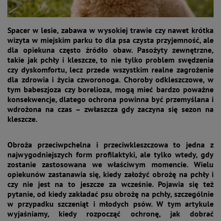
Spacer w lesie, zabawa w wysokiej trawie czy nawet krótka
wizyta w miejskim parku to dla psa czysta przyjemność, ale
dla opiekuna często źródło obaw. Pasożyty zewnętrzne,
takie jak pchły i kleszcze, to nie tylko problem swędzenia
czy dyskomfortu, lecz przede wszystkim realne zagrożenie
dla zdrowia i życia czworonoga. Choroby odkleszczowe, w
tym babeszjoza czy borelioza, mogą mieć bardzo poważne
konsekwencje, dlatego ochrona powinna być przemyślana i
wdrożona na czas – zwłaszcza gdy zaczyna się sezon na
kleszcze.
Obroża przeciwpchelna i przeciwkleszczowa to jedna z
najwygodniejszych form profilaktyki, ale tylko wtedy, gdy
zostanie zastosowana we właściwym momencie. Wielu
opiekunów zastanawia się, kiedy założyć obrożę na pchły i
czy nie jest na to jeszcze za wcześnie. Pojawia się też
pytanie, od kiedy zakładać psu obrożę na pchły, szczególnie
w przypadku szczeniąt i młodych psów. W tym artykule
wyjaśniamy, kiedy rozpocząć ochronę, jak dobrać