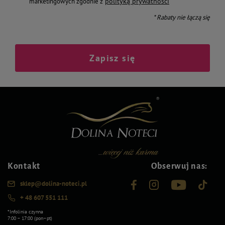
polityką prywatności
marketingowych zgodnie z
* Rabaty nie łączą się
Zapisz się
Kontakt
Obserwuj nas:
sklep@dolina-noteci.pl
+ 48 607 551 111
*Infolinia czynna
7:00 – 17:00 (pon–pt)