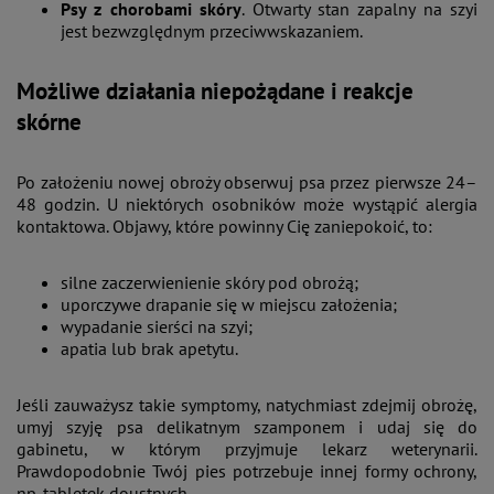
Psy z chorobami skóry
. Otwarty stan zapalny na szyi
jest bezwzględnym przeciwwskazaniem.
Możliwe działania niepożądane i reakcje
skórne
Po założeniu nowej obroży obserwuj psa przez pierwsze 24–
48 godzin. U niektórych osobników może wystąpić alergia
kontaktowa. Objawy, które powinny Cię zaniepokoić, to:
silne zaczerwienienie skóry pod obrożą;
uporczywe drapanie się w miejscu założenia;
wypadanie sierści na szyi;
apatia lub brak apetytu.
Jeśli zauważysz takie symptomy, natychmiast zdejmij obrożę,
umyj szyję psa delikatnym szamponem i udaj się do
gabinetu, w którym przyjmuje lekarz weterynarii.
Prawdopodobnie Twój pies potrzebuje innej formy ochrony,
np. tabletek doustnych.