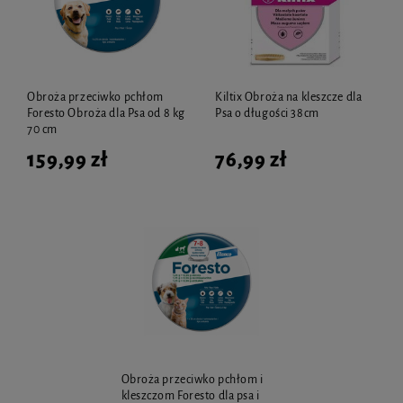
Obroża przeciwko pchłom
Kiltix Obroża na kleszcze dla
Foresto Obroża dla Psa od 8 kg
Psa o długości 38cm
70 cm
159,99 zł
76,99 zł
Obroża przeciwko pchłom i
kleszczom Foresto dla psa i