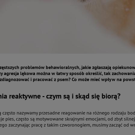
zęstszych problemów behawioralnych, jakie zgłaszają opiekunowie 
zy agresja lękowa można w łatwy sposób określić, tak zachowania 
e zdiagnozować i pracować z psem? Co może mieć wpływ na pows
a reaktywne - czym są i skąd się biorą?
 często nazywamy przesadne reagowanie na różnego rodzaju bodźc
je pies, często są motywowane skrajnymi emocjami, od zbyt silnej e
atego zaczynając pracę z takim czworonogiem, musimy zacząć od wn