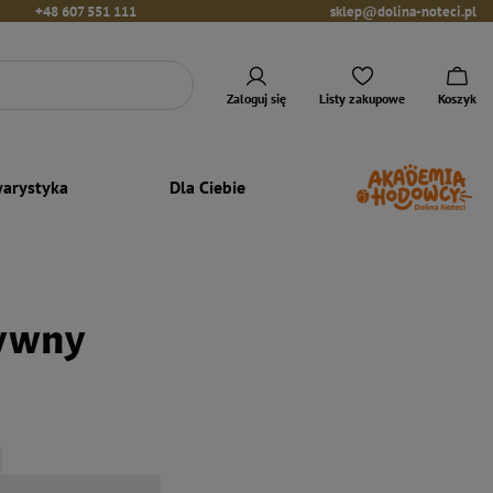
+48 607 551 111
sklep@dolina-noteci.pl
Zaloguj się
Listy zakupowe
Koszyk
arystyka
Dla Ciebie
tywny