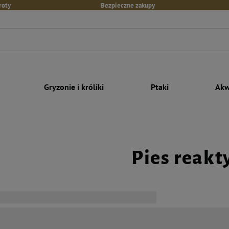
roty
Bezpieczne zakupy
Gryzonie i króliki
Ptaki
Akw
Pies reak