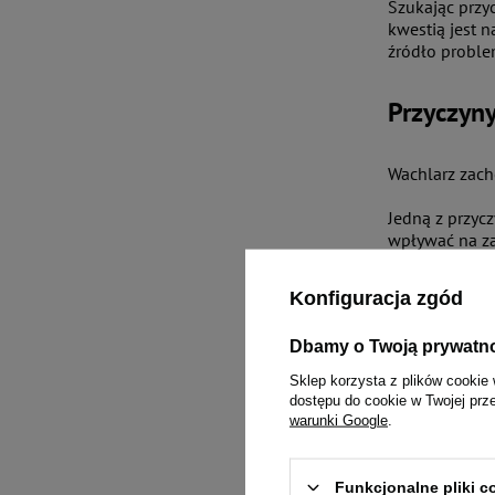
Szukając przy
kwestią jest 
źródło proble
Przyczyn
Wachlarz zach
Jedną z przyc
wpływać na za
bardzo ważne
Konfiguracja zgód
Przewlekłe ch
przyczyny, mu
Dbamy o Twoją prywatn
zdrowie pupil
Sklep korzysta z plików cookie 
Mówiąc o prob
dostępu do cookie w Twojej prz
niepokoi nas 
warunki Google
.
pożywienia, kt
Często jako o
Funkcjonalne pliki 