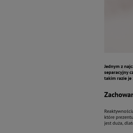
Jednym z najc
separacyjny c
takim razie j
Zachowani
Reaktywnością
które prezentu
jest duża, dl