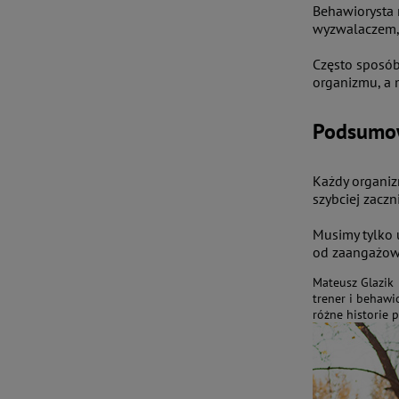
Behawiorysta 
wyzwalaczem, 
Często sposób
organizmu, a 
Podsumo
Każdy organiz
szybciej zaczn
Musimy tylko u
od zaangażow
Mateusz Glazik
trener i behawi
różne historie 