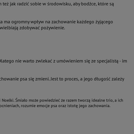
też jak radzić sobie w środowisku, aby bodźce, które są
ieta ma ogromny wpływ na zachowanie każdego żyjącego
uwielbiają zdobywać pożywienie.
latego nie warto zwlekać z umówieniem się ze specjalistą - im
chowanie psa się zmieni. Jest to proces, a jego długość zależy
oelki. Śmiało może powiedzieć że razem tworzą idealne trio, a ich
cnieniach, rozumie emocje psa oraz istotę jego zachowania.