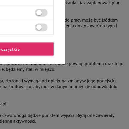
wać ze specjalistą miejsce zamieszkania i tak zaplanować plan
upila. Ciągła gotowość zwierzęcia do pracy może być źródłem
 balansu, a ich poziom zaspokojenia dostosować do typu i
wszystkie
ele spraw. Bez uświadomienia sobie powagi problemu oraz tego,
e, będziemy stali w miejscu.
uga, złożona i wymaga od opiekuna zmiany w jego podejściu.
 oraz na środowisku, aby móc w danym momencie odpowiednio
apii.
go czworonoga będzie punktem wyjścia. Będą one zawierały
ienne aktywności.