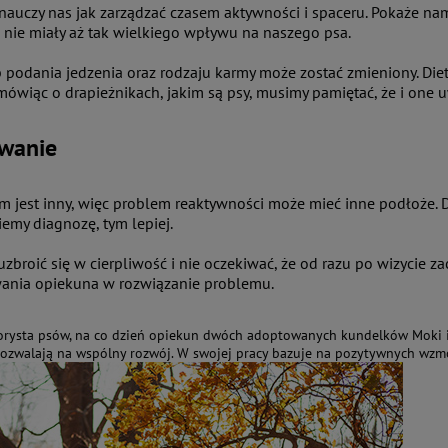
nauczy nas jak zarządzać czasem aktywności i spaceru. Pokaże nam 
nie miały aż tak wielkiego wpływu na naszego psa.
 podania jedzenia oraz rodzaju karmy może zostać zmieniony. D
mówiąc o drapieżnikach, jakim są psy, musimy pamiętać, że i one 
wanie
m jest inny, więc problem reaktywności może mieć inne podłoże. D
iemy diagnozę, tym lepiej.
zbroić się w cierpliwość i nie oczekiwać, że od razu po wizycie za
ania opiekuna w rozwiązanie problemu.
orysta psów, na co dzień opiekun dwóch adoptowanych kundelków Moki i N
pozwalają na wspólny rozwój. W swojej pracy bazuje na pozytywnych wzmo