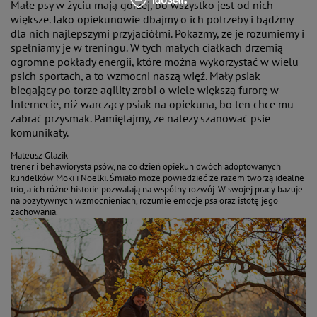
Małe psy w życiu mają gorzej, bo wszystko jest od nich
większe. Jako opiekunowie dbajmy o ich potrzeby i bądźmy
dla nich najlepszymi przyjaciółmi. Pokażmy, że je rozumiemy i
spełniamy je w treningu. W tych małych ciałkach drzemią
ogromne pokłady energii, które można wykorzystać w wielu
psich sportach, a to wzmocni naszą więź. Mały psiak
biegający po torze agility zrobi o wiele większą furorę w
Internecie, niż warczący psiak na opiekuna, bo ten chce mu
zabrać przysmak. Pamiętajmy, że należy szanować psie
komunikaty.
Mateusz Glazik
trener i behawiorysta psów, na co dzień opiekun dwóch adoptowanych
kundelków Moki i Noelki. Śmiało może powiedzieć że razem tworzą idealne
trio, a ich różne historie pozwalają na wspólny rozwój. W swojej pracy bazuje
na pozytywnych wzmocnieniach, rozumie emocje psa oraz istotę jego
zachowania.