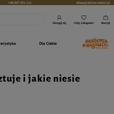
+48 607 551 111
sklep@dolina-noteci.pl
Zaloguj się
Listy zakupowe
Koszyk
arystyka
Dla Ciebie
tuje i jakie niesie