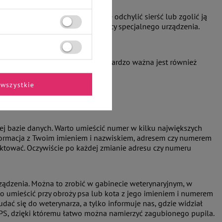
cia procedury. Może on delikatnie odchylić sierść lub zgolić ją
mieszcza go pod skórą przy pomocy specjalnego urządzenia.
wa to zwierzak.
możliwe jest dokonanie odczytu. Bardzo ważna jest również
 konkretnego zwierzęcia.
wszystkie
ej bazie danych. Warto umieścić numer w kilku największych
nformacja z Twoim imieniem i nazwiskiem, adresem czy numerem
taktować. Oczywiście po każdej zmianie adresu czy numeru
ządzenia. Można to zrobić w gabinecie weterynaryjnym, w
o umieścić przy obroży psa lub kota z jego imieniem i numerem
udać się do weterynarza, a tylko informuje nas, gdzie widział
GPS, dzięki któremu łatwo można namierzyć zagubionego pupila.