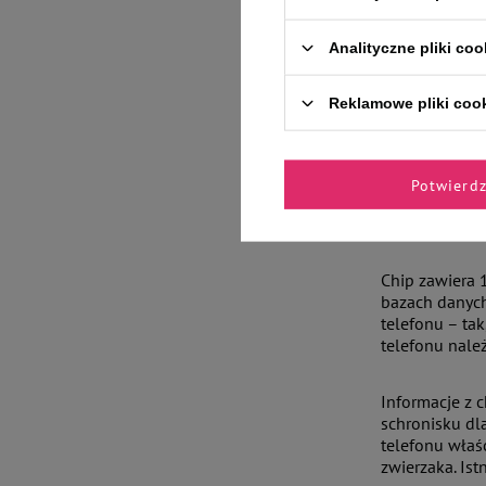
Jeśli okaże si
Analityczne pliki coo
w miejscu, w 
Wygląda to po
Reklamowe pliki coo
Po wstrzyknię
weryfikacja 15
Potwierd
Jakie inf
Chip zawiera 
bazach danych
telefonu – tak
telefonu nale
Informacje z 
schronisku dl
telefonu właśc
zwierzaka. Is