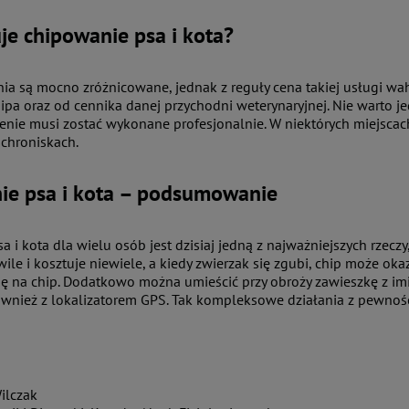
uje chipowanie psa i kota?
ia są mocno zróżnicowane, jednak z reguły cena takiej usługi wah
pa oraz od cennika danej przychodni weterynaryjnej. Nie warto je
enie musi zostać wykonane profesjonalnie. W niektórych miejsca
schroniskach.
ie psa i kota – podsumowanie
 i kota dla wielu osób jest dzisiaj jedną z najważniejszych rzeczy
wile i kosztuje niewiele, a kiedy zwierzak się zgubi, chip może 
ę na chip. Dodatkowo można umieścić przy obroży zawieszkę z imie
wnież z lokalizatorem GPS. Tak kompleksowe działania z pewności
Wilczak