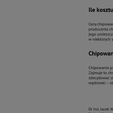
Ile koszt
Ceny chipowan
producenta chi
jego umieszcz
w niektórych 
Chipowan
Chipowanie psa
Zajmuje to ch
zdecydować si
wędrówki – ró
Dr Inż. Jacek 