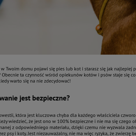
w Twoim domu pojawi się pies lub kot i starasz się jak najlepiej
Obecnie ta czynność wśród opiekunów kotów i psów staje się coraz
kiedy warto się na nie zdecydować!
wanie jest bezpieczne?
kwestii, która jest kluczowa chyba dla każdego właściciela czwor
leży wiedzieć, że jest ono w 100% bezpieczne i nie ma się czego ob
nanej z odpowiedniego materiału, dzięki czemu nie wyzwala żadnej
ez psy i koty. Jest niezauważalny, nie ma więc ryzyka, że zwierz