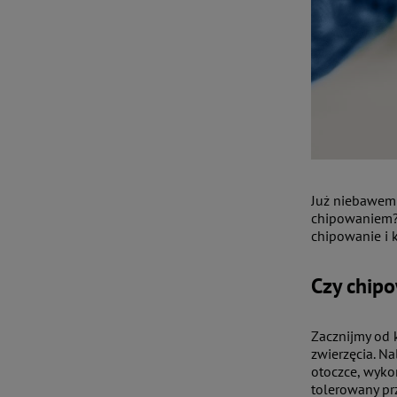
Już niebawem 
chipowaniem? 
chipowanie i 
Czy chipo
Zacznijmy od 
zwierzęcia. Na
otoczce, wyko
tolerowany prz