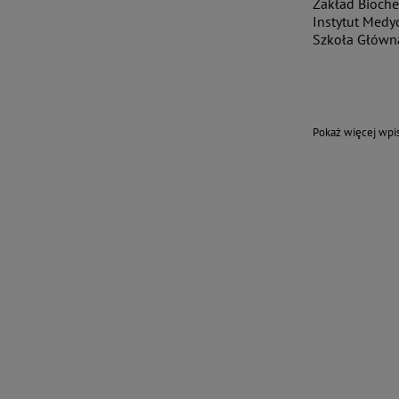
Zakład Biochem
Instytut Medy
Szkoła Główn
Pokaż więcej wp