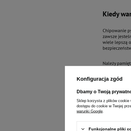
Kiedy war
Chipowanie psa
zawsze jesteśm
wiele lepszą 
bezpieczeńst
Należy pamięta
lokalizacji mo
chipa, łatwiej
Konfiguracja zgód
Jak wygl
Dbamy o Twoją prywatn
Sklep korzysta z plików cookie 
dostępu do cookie w Twojej prz
Urządzenie za
warunki Google
.
zwierzęcia ża
nie ma już chi
dlatego sprawd
Funkcjonalne pliki 