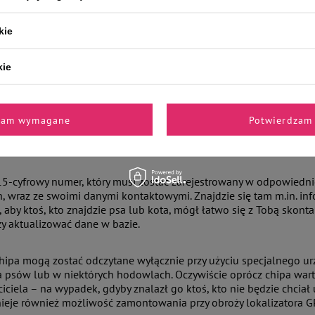
ę, że zwierzę nie ma chipa, weterynarz może przystąpić do rozpoczę
kie
którym zaaplikowany zostanie chip. Po wyjęciu sterylnego chipa u
dobnie do zwyczajnego zastrzyku – i w ten sposób również odczu
kie
ciu chipa lekarz sprawdza, czy jest umieszczony prawidłowo i czy 
-cyfrowego numeru, który jest niepowtarzalny i przypisany jest do
zam wymagane
Potwierdzam 
ormacje zawiera chip dla psa lub kota?
15-cyfrowy numer, który musi zostać zarejestrowany w odpowiedni
, wraz ze swoimi danymi kontaktowymi. Znajdzie się tam m.in. i
, aby ktoś, kto znajdzie psa lub kota, mógł łatwo się z Tobą skon
ży aktualizować dane w bazie.
chipa mogą zostać odczytane wyłącznie przy użyciu specjalnego ur
a psów lub w niektórych hodowlach. Oczywiście oprócz chipa wart
iciela – na wypadek, gdyby znalazł go ktoś, kto nie będzie chciał 
tnieje również możliwość zamontowania przy obroży lokalizatora 