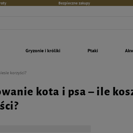
roty
Bezpieczne zakupy
Gryzonie i króliki
Ptaki
Akw
niesie korzyści?
wanie kota i psa – ile kosz
ści?