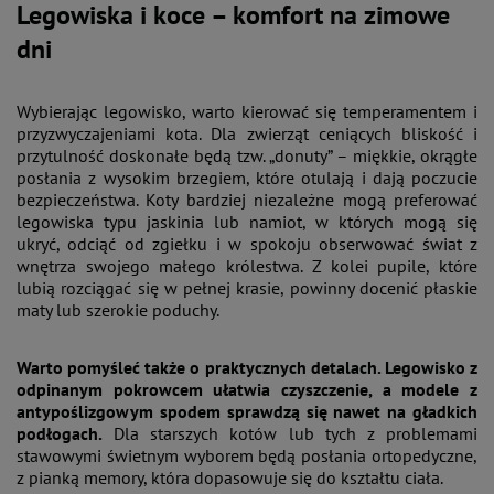
Legowiska i koce – komfort na zimowe
dni
Wybierając legowisko, warto kierować się temperamentem i
przyzwyczajeniami kota. Dla zwierząt ceniących bliskość i
przytulność doskonałe będą tzw. „donuty” – miękkie, okrągłe
posłania z wysokim brzegiem, które otulają i dają poczucie
bezpieczeństwa. Koty bardziej niezależne mogą preferować
legowiska typu jaskinia lub namiot, w których mogą się
ukryć, odciąć od zgiełku i w spokoju obserwować świat z
wnętrza swojego małego królestwa. Z kolei pupile, które
lubią rozciągać się w pełnej krasie, powinny docenić płaskie
maty lub szerokie poduchy.
Warto pomyśleć także o praktycznych detalach. Legowisko z
odpinanym pokrowcem ułatwia czyszczenie, a modele z
antypoślizgowym spodem sprawdzą się nawet na gładkich
podłogach.
Dla starszych kotów lub tych z problemami
stawowymi świetnym wyborem będą posłania ortopedyczne,
z pianką memory, która dopasowuje się do kształtu ciała.