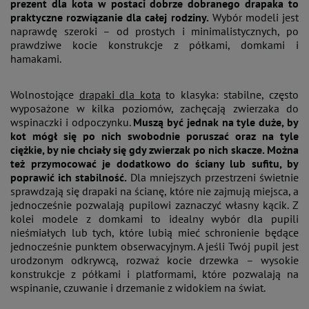
prezent dla kota w postaci dobrze dobranego drapaka to
praktyczne rozwiązanie dla całej rodziny.
Wybór modeli jest
naprawdę szeroki – od prostych i minimalistycznych, po
prawdziwe kocie konstrukcje z półkami, domkami i
hamakami.
Wolnostojące
drapaki dla kota
to klasyka: stabilne, często
wyposażone w kilka poziomów, zachęcają zwierzaka do
wspinaczki i odpoczynku.
Muszą być jednak na tyle duże, by
kot mógł się po nich swobodnie poruszać oraz na tyle
ciężkie, by nie chciały się gdy zwierzak po nich skacze. Można
też przymocować je dodatkowo do ściany lub sufitu, by
poprawić ich stabilność.
Dla mniejszych przestrzeni świetnie
sprawdzają się drapaki na ścianę, które nie zajmują miejsca, a
jednocześnie pozwalają pupilowi zaznaczyć własny kącik. Z
kolei modele z domkami to idealny wybór dla pupili
nieśmiałych lub tych, które lubią mieć schronienie będące
jednocześnie punktem obserwacyjnym. A jeśli Twój pupil jest
urodzonym odkrywcą, rozważ kocie drzewka – wysokie
konstrukcje z półkami i platformami, które pozwalają na
wspinanie, czuwanie i drzemanie z widokiem na świat.