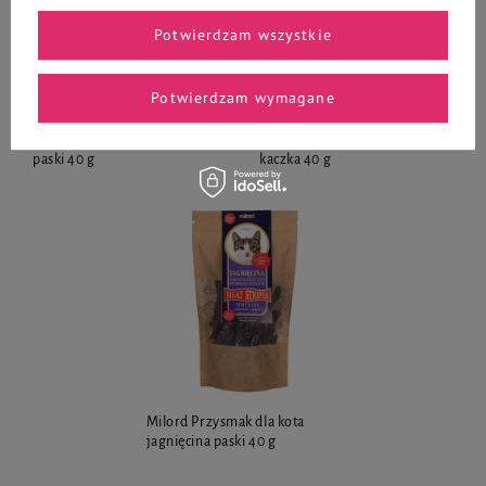
Potwierdzam wszystkie
Potwierdzam wymagane
Milord Przysmak dla kota gęś
Milord Przysmak dla kota
paski 40 g
kaczka 40 g
Milord Przysmak dla kota
jagnięcina paski 40 g