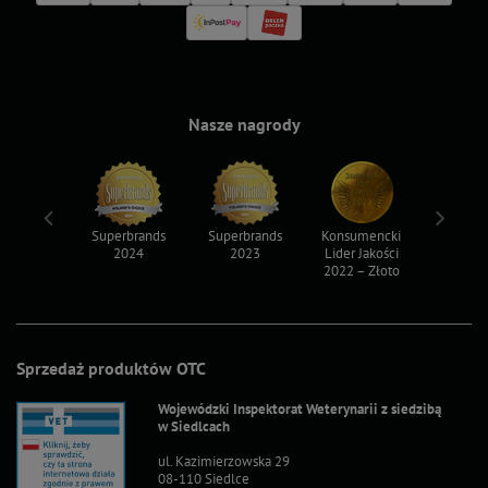
Nasze nagrody
ksy 2022
Superbrands
Superbrands
Konsumencki
Konsum
2024
2023
Lider Jakości
Lider Ja
2022 – Złoto
2022 – S
Sprzedaż produktów OTC
Wojewódzki Inspektorat Weterynarii z siedzibą
w Siedlcach
ul. Kazimierzowska 29
08-110 Siedlce