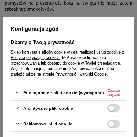
pomysłów na prezenty dla kota na święta nie może zatem
zabraknąć smakołyków.
Zamiast przypadkowych przysmaków z marketu, wybieraj
Konfiguracja zgód
naturalne produkty o prostym składzie. Doskonale
sprawdzają się suszone lub liofilizowane mięso, np. z
Dbamy o Twoją prywatność
kurczaka, kaczki, wołowiny, królika lub ryby. To źródło
pełnowartościowego białka, które wspiera budowę mięśni i
Sklep korzysta z plików cookie w celu realizacji usług zgodnie z
dostarcza energii. Dla kotów o wrażliwym żołądku można
Polityką dotyczącą cookies
. Możesz określić warunki
sięgnąć po wersje monobiałkowe, czyli składające się z
przechowywania lub dostępu do cookie w Twojej przeglądarce.
jednego rodzaju mięsa – lekkostrawne i bezpieczne nawet
Więcej informacji na temat warunków i prywatności można
dla alergików.
znaleźć także na stronie
Prywatność i warunki Google
.
Święta świętami, ale pamiętajmy, żeby nie przesadzać z
Zawsze
Funkcjonalne pliki cookie (wymagane)
dokarmianiem kota - nawet jeśli będzie to zdrowa karma
aktywne
albo przysmaki ze świetnym składem.
Analityczne pliki cookie
Reklamowe pliki cookie