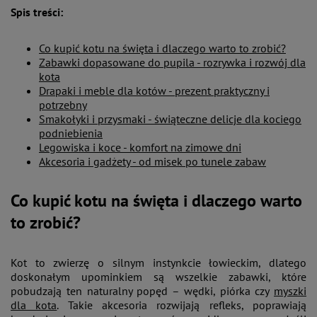
Spis treści:
Co kupić kotu na święta i dlaczego warto to zrobić?
Zabawki dopasowane do pupila - rozrywka i rozwój dla
kota
Drapaki i meble dla kotów - prezent praktyczny i
potrzebny
Smakołyki i przysmaki - świąteczne delicje dla kociego
podniebienia
Legowiska i koce - komfort na zimowe dni
Akcesoria i gadżety - od misek po tunele zabaw
Co kupić kotu na święta i dlaczego warto
to zrobić?
Kot to zwierzę o silnym instynkcie łowieckim, dlatego
doskonałym upominkiem są wszelkie zabawki, które
pobudzają ten naturalny popęd – wędki, piórka czy
myszki
dla kota
. Takie akcesoria rozwijają refleks, poprawiają