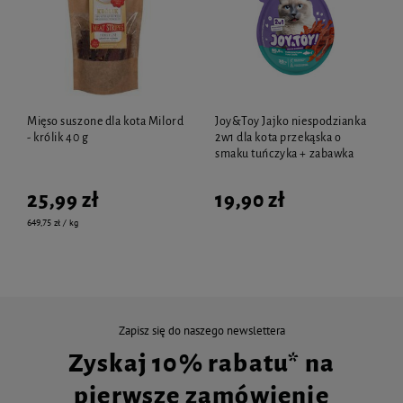
Mięso suszone dla kota Milord
Joy&Toy Jajko niespodzianka
- królik 40 g
2w1 dla kota przekąska o
smaku tuńczyka + zabawka
25,99 zł
19,90 zł
649,75 zł / kg
Zapisz się do naszego newslettera
Zyskaj 10% rabatu* na
pierwsze zamówienie