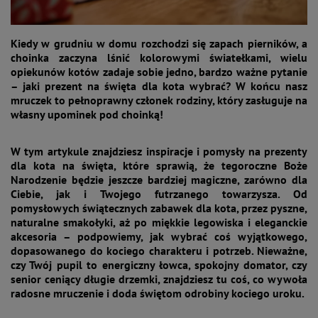
Kiedy w grudniu w domu rozchodzi się zapach pierników, a
choinka zaczyna lśnić kolorowymi światełkami, wielu
opiekunów kotów zadaje sobie jedno, bardzo ważne pytanie
– jaki prezent na święta dla kota wybrać? W końcu nasz
mruczek to pełnoprawny członek rodziny, który zasługuje na
własny upominek pod choinką!
W tym artykule znajdziesz inspiracje i pomysły na prezenty
dla kota na święta, które sprawią, że tegoroczne Boże
Narodzenie będzie jeszcze bardziej magiczne, zarówno dla
Ciebie, jak i Twojego futrzanego towarzysza. Od
pomysłowych świątecznych zabawek dla kota, przez pyszne,
naturalne smakołyki, aż po miękkie legowiska i eleganckie
akcesoria – podpowiemy, jak wybrać coś wyjątkowego,
dopasowanego do kociego charakteru i potrzeb. Nieważne,
czy Twój pupil to energiczny łowca, spokojny domator, czy
senior ceniący długie drzemki, znajdziesz tu coś, co wywoła
radosne mruczenie i doda świętom odrobiny kociego uroku.