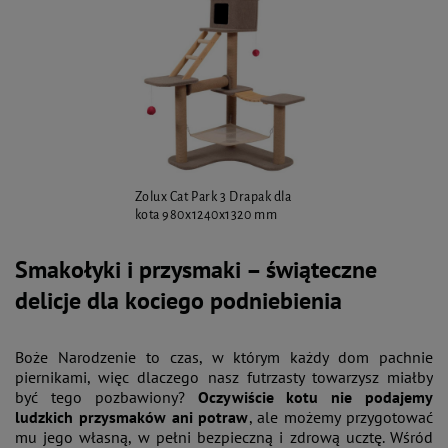
Zolux Cat Park 3 Drapak dla
kota 980x1240x1320 mm
Smakołyki i przysmaki – świąteczne
delicje dla kociego podniebienia
Boże Narodzenie to czas, w którym każdy dom pachnie
piernikami, więc dlaczego nasz futrzasty towarzysz miałby
być tego pozbawiony?
Oczywiście kotu nie podajemy
ludzkich przysmaków ani potraw
, ale możemy przygotować
mu jego własną, w pełni bezpieczną i zdrową ucztę. Wśród