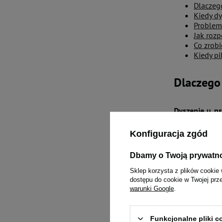
Dlaczeg
Kiedy dy
Problem
Jak rozp
Co zrobi
Kiedy pi
Dlaczego
Dyszenie u ps
gruczoły poto
intensywny od
Konfiguracja zgód
Dbamy o Twoją prywatn
Warto zauważyć
innym zwierzę
Sklep korzysta z plików cookie 
spacerze w ci
dostępu do cookie w Twojej prz
warunki Google
.
U niektórych 
tkwi w budowi
Funkcjonalne pliki 
wysiłku.