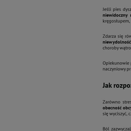
Jeśli pies dy
niewidoczny 
kręgosłupem,
Zdarza się rów
niewydolność 
choroby wątro
Opiekunowie p
naczyniowy pr
Jak rozpo
Zarówno stres
obecność obcy
się wyciszyć, 
Ból zazwyczaj