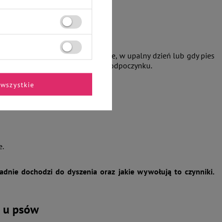
s zaniepokoić?
jawia się po intensywnym spacerze, w upalny dzień lub gdy pies
ak ustępować po kilku minutach odpoczynku.
wszystkie
e.
ładnie dochodzi do dyszenia oraz jakie wywołują to czynniki.
 u psów