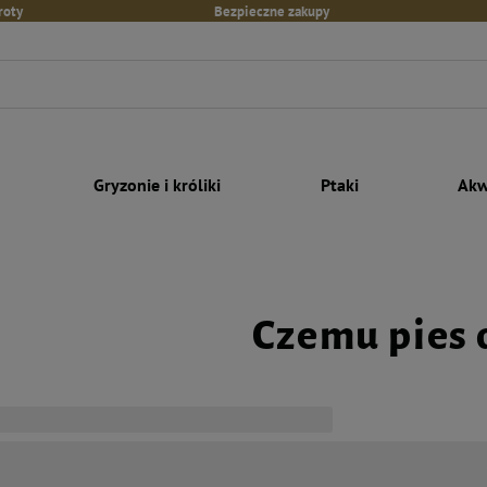
roty
Bezpieczne zakupy
Gryzonie i króliki
Ptaki
Akw
Czemu pies 