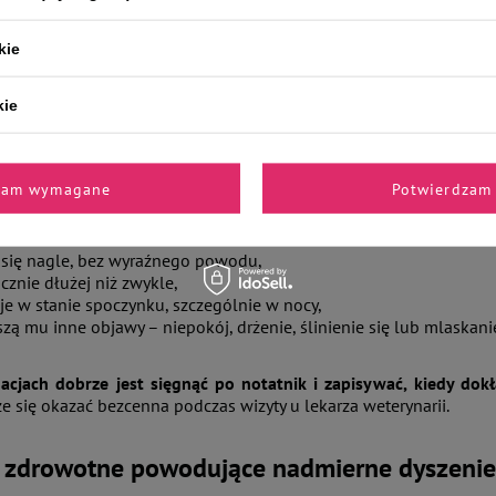
kie
zenie psa jest normalne, a kiedy powinno na
kie
olejności należy wziąć pod uwagę okoliczności. Jeśli dyszenie po
ć, nie ma powodu do niepokoju. Tego typu reakcje powinny jedn
zam wymagane
Potwierdzam 
nno wzbudzić dyszenie, które:
 się nagle, bez wyraźnego powodu,
cznie dłużej niż zwykle,
e w stanie spoczynku, szczególnie w nocy,
zą mu inne objawy – niepokój, drżenie, ślinienie się lub mlaskani
acjach dobrze jest sięgnąć po notatnik i zapisywać, kiedy dok
e się okazać bezcenna podczas wizyty u lekarza weterynarii.
 zdrowotne powodujące nadmierne dyszenie