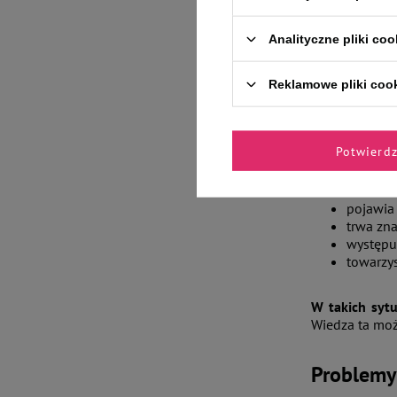
Analityczne pliki coo
Kiedy dys
Reklamowe pliki coo
W pierwszej k
odczuwa radoś
Potwierd
Niepokój powi
pojawia
trwa zna
występuj
towarzys
W takich sytu
Wiedza ta moż
Problemy