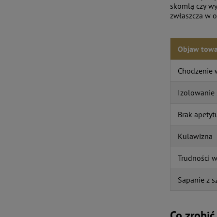
skomlą czy wy
zwłaszcza w o
Objaw towa
Chodzenie 
Izolowanie 
Brak apetyt
Kulawizna
Trudności w
Sapanie z 
Co zrobić