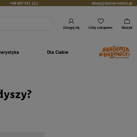
+48 607 551 111
sklep@dolina-noteci.pl
Zaloguj się
Listy zakupowe
Koszyk
arystyka
Dla Ciebie
dyszy?