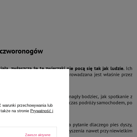
u czworonogów
ła, zwłaszcza że te zwierzaki nie pocą się tak jak ludzie.
Ich
 ciepła, a przy okazji wody, odprowadzana jest właśnie przez
d przegrzaniem.
cenie, ekscytacja, stres, a także nagły bodziec, jak spotkanie z
że pupil intensywnie oddycha podczas podróży samochodem, po
ć warunki przechowywania lub
 także na stronie
Prywatność i
ogi czy pekińczyki – odpowiedź na pytanie dlaczego pies dyszy,
za, co prowadzi do częstszego dyszenia nawet przy niewielkim
Zawsze aktywne