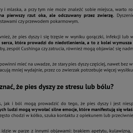
szy i mlaska, a przy tym nie może znaleźć sobie miejsca, warto 
na pierwszy rzut oka, ale odczuwany przez zwierzę.
Dyszeni
 stawami czy przewodem pokarmowym.
nież, że pies dyszy i się trzęsie w wyniku gorączki, infekcji lub 
serca, która prowadzi do niedotlenienia, a to z kolei wymusza
by, zespół Cushinga czy zatrucia, również mogą objawiać się nad
owinni mieć na uwadze, że stary pies dyszy częściej, nawet bez
acują mniej wydajnie, przez co zwierzak potrzebuje więcej wysiłku
znać, że pies dyszy ze stresu lub bólu?
, jak i ból mogą prowadzić do tego, że pies dyszy i jest nies
ch ludzi mogą wywołać silne emocje, które manifestują się właś
często chodzi w kółko, szuka kontaktu z opiekunem lub przeciwnie 
 idzie w parze z innymi objawami: brakiem apetytu, kulawizną, 