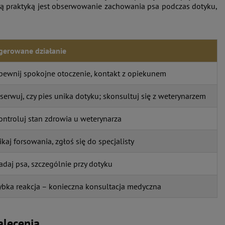
brą praktyką jest obserwowanie zachowania psa podczas dotyku,
gerowane działanie
pewnij spokojne otoczenie, kontakt z opiekunem
serwuj, czy pies unika dotyku; skonsultuj się z weterynarzem
ontroluj stan zdrowia u weterynarza
ikaj forsowania, zgłoś się do specjalisty
adaj psa, szczególnie przy dotyku
ybka reakcja – konieczna konsultacja medyczna
alecenia