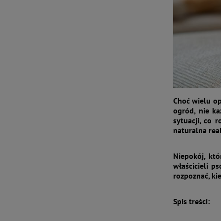
Choć wielu o
ogród, nie k
sytuacji, co 
naturalna re
Niepokój, kt
właścicieli p
rozpoznać, kie
Spis treści: