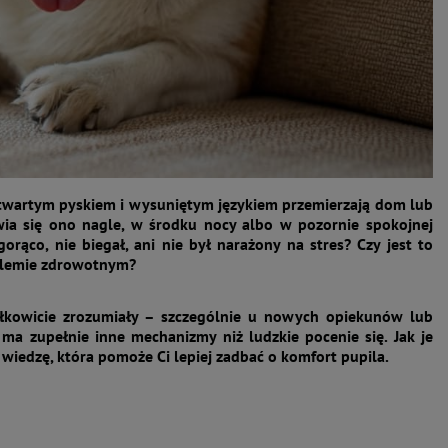
twartym pyskiem i wysuniętym językiem przemierzają dom lub
wia się ono nagle, w środku nocy albo w pozornie spokojnej
gorąco, nie biegał, ani nie był narażony na stres? Czy jest to
oblemie zdrowotnym?
całkowicie zrozumiały – szczególnie u nowych opiekunów lub
, ma zupełnie inne mechanizmy niż ludzkie pocenie się. Jak je
i wiedzę, która pomoże Ci lepiej zadbać o komfort pupila.