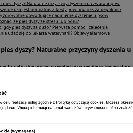
o pies dyszy? Naturalne przyczyny dyszenia u czworonogów
szenie psa jest normalne, a kiedy powinno nas zaniepokoić?
y zdrowotne powodujące nadmierne dyszenie u psów
oznać, że pies dyszy ze stresu lub bólu?
ć, gdy pies dyszy za dużo? Pierwsza pomoc i zalecenia
lnie udać się do lekarza weterynarii? Objawy alarmowe
 pies dyszy? Naturalne przyczyny dyszenia 
ów to naturalny proces pozwalający na regulację temperatury cia
we występują jedynie w obrębie opuszek łap, dlatego większość
dech z otwartym pyskiem. W ten sposób organizm chroni się prze
ość
, że pies dyszy nie tylko w sytuacjach wysiłku fizycznego. Podnie
ciem, również mogą wywołać wzmożoną wentylację. Zdarza się, 
w celu realizacji usług zgodnie z
Polityką dotyczącą cookies
. Możesz określi
epłe dni lub po intensywnej zabawie.
eglądarce. Więcej informacji na temat warunków i prywatności można znaleźć
psów, zwłaszcza ras brachycefalicznych – takich jak mopsy, buld
e dróg oddechowych. Spłaszczony pysk utrudnia wymianę powietr
cookie (wymagane)