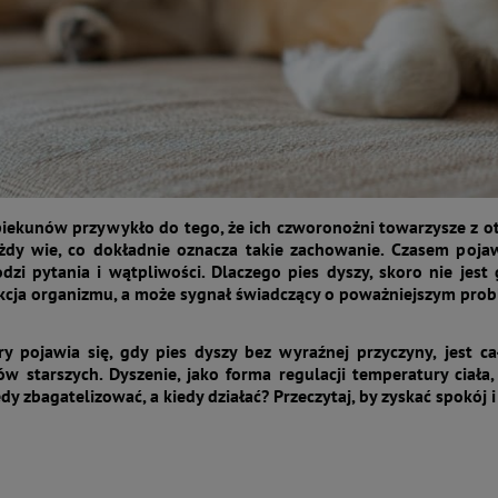
piekunów przywykło do tego, że ich czworonożni towarzysze z o
ażdy wie, co dokładnie oznacza takie zachowanie. Czasem poja
rodzi pytania i wątpliwości. Dlaczego pies dyszy, skoro nie jest 
akcja organizmu, a może sygnał świadczący o poważniejszym pr
óry pojawia się, gdy pies dyszy bez wyraźnej przyczyny, jest 
sów starszych. Dyszenie, jako forma regulacji temperatury ciała
dy zbagatelizować, a kiedy działać? Przeczytaj, by zyskać spokój 