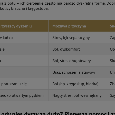
ją z bólu – ich cierpienie często ma bardzo dyskretną formę. Do
kolicy brzucha i kręgosłupa.
rzyszący dyszeniu
Możliwa przyczyna
Su
w kółko
Stres, lęk separacyjny
Za
się
Ból, dyskomfort
Ob
u
Ból, stres długotrwały
Sk
Uraz, schorzenia stawów
Un
 poruszaniu się
Ból (np. kręgosłup, biodra)
Zb
szeroko otwartym pyskiem
Nagły stres, ból wewnętrzny
Sz
, gdy pies dyszy za dużo? Pierwsza pomoc i z