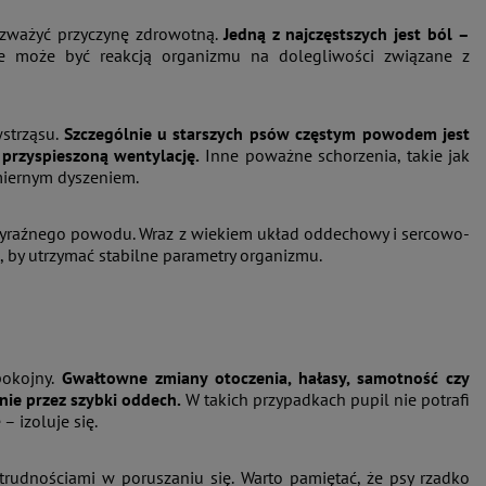
rozważyć przyczynę zdrowotną.
Jedną z najczęstszych jest ból –
e może być reakcją organizmu na dolegliwości związane z
wstrząsu.
Szczególnie u starszych psów częstym powodem jest
 przyspieszoną wentylację.
Inne poważne schorzenia, takie jak
miernym dyszeniem.
 wyraźnego powodu. Wraz z wiekiem układ oddechowy i sercowo-
, by utrzymać stabilne parametry organizmu.
pokojny.
Gwałtowne zmiany otoczenia, hałasy, samotność czy
nie przez szybki oddech.
W takich przypadkach pupil nie potrafi
– izoluje się.
trudnościami w poruszaniu się. Warto pamiętać, że psy rzadko