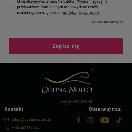
Chcę otrzymywać E-mail Newsletter. Wyrażam zgodę na
przetwarzanie moich danych osobowych do celów
polityką prywatności
marketingowych zgodnie z
* Rabaty nie łączą się
Zapisz się
Kontakt
Obserwuj nas:
sklep@dolina-noteci.pl
+ 48 607 551 111