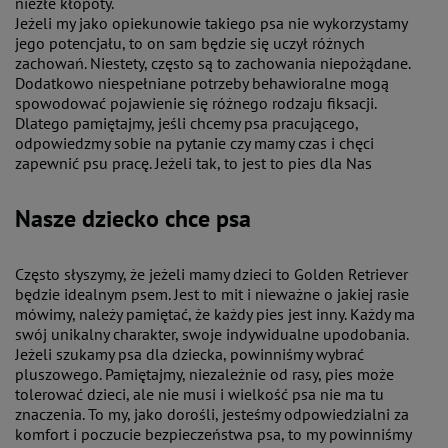
niezłe kłopoty.
Jeżeli my jako opiekunowie takiego psa nie wykorzystamy
jego potencjału, to on sam będzie się uczył różnych
zachowań. Niestety, często są to zachowania niepożądane.
Dodatkowo niespełniane potrzeby behawioralne mogą
spowodować pojawienie się różnego rodzaju fiksacji.
Dlatego pamiętajmy, jeśli chcemy psa pracującego,
odpowiedzmy sobie na pytanie czy mamy czas i chęci
zapewnić psu pracę. Jeżeli tak, to jest to pies dla Nas
Nasze dziecko chce psa
Często słyszymy, że jeżeli mamy dzieci to Golden Retriever
będzie idealnym psem. Jest to mit i nieważne o jakiej rasie
mówimy, należy pamiętać, że każdy pies jest inny. Każdy ma
swój unikalny charakter, swoje indywidualne upodobania.
Jeżeli szukamy psa dla dziecka, powinniśmy wybrać
pluszowego. Pamiętajmy, niezależnie od rasy, pies może
tolerować dzieci, ale nie musi i wielkość psa nie ma tu
znaczenia. To my, jako dorośli, jesteśmy odpowiedzialni za
komfort i poczucie bezpieczeństwa psa, to my powinniśmy