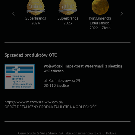
ksy 2022
Superbrands
Superbrands
Konsumencki
Konsum
2024
2023
Lider Jakości
Lider Ja
2022 – Złoto
2022 – S
Sprzedaż produktów OTC
Wojewódzki Inspektorat Weterynarii z siedzibą
w Siedlcach
ul. Kazimierzowska 29
08-110 Siedlce
https://www.mazowsze.wiw.gov.pl/
OBRÓT DETALICZNY PRODUKTAMI OTC NA ODLEGŁOŚĆ
Ceny brutto (z VAT).
Stawki VAT dla konsumentów z kraju:
Polska
.