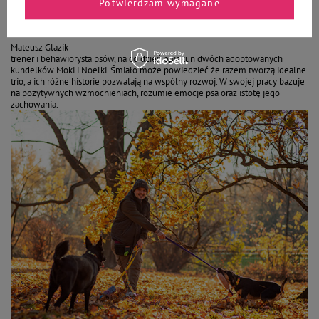
Potwierdzam wymagane
umiejętnościami, czy wielkością. Kierujmy się sobą, naszą
aktywnością i przede wszystkim dostępnym dla psa czasem.
Mateusz Glazik
trener i behawiorysta psów, na co dzień opiekun dwóch adoptowanych
kundelków Moki i Noelki. Śmiało może powiedzieć że razem tworzą idealne
trio, a ich różne historie pozwalają na wspólny rozwój. W swojej pracy bazuje
na pozytywnych wzmocnieniach, rozumie emocje psa oraz istotę jego
zachowania.