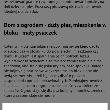
respektować granice czworonoga i kontrolować kontakty na
linii dziecko - pies. Poza rasą pluszową nie ma innej równie
idealnej dla dziecka.
Dom z ogrodem - duży pies, mieszkanie w
bloku - mały psiaczek
Kolejnym kryterium jakim nie powinniśmy się kierować to
wielkość psa w stosunku do powierzchni mieszkania czy
domu. Kluczem jest spełnianie psich potrzeb. Jeżeli
wybieramy psa świadomie, to miejsce zamieszkania nie ma
znaczenia, ono staje się psim azylem, oazą spokoju. Dlatego
nie bójmy się brać psów większych ras do bloku, one nie
będą się męczyły, jeżeli będziemy dbać o poziom
zaspokojenia potrzeb behawioralnych. Pamiętajmy również,
że posiadając dom z ogrodem, nie jesteśmy zwolnieni ze
spacerów. Ogród staje się dla psa kolejnym pomieszczeniem,
które z czasem staje się nudne.
Mały pies, małe potrzeby