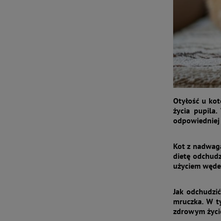
Otyłość u kot
życia pupila
odpowiedniej 
Kot z nadwagą
dietę odchudz
użyciem wędek
Jak odchudzi
mruczka. W t
zdrowym życi