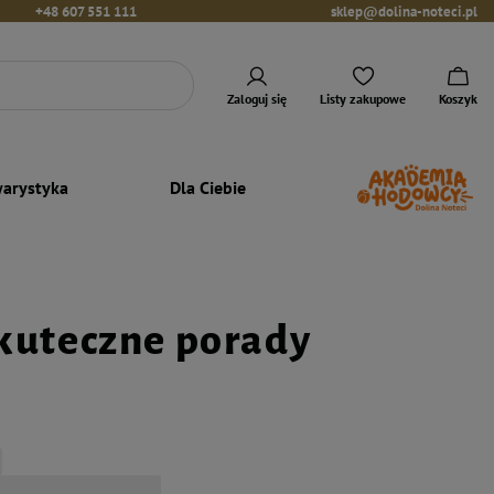
+48 607 551 111
sklep@dolina-noteci.pl
Zaloguj się
Listy zakupowe
Koszyk
arystyka
Dla Ciebie
Skuteczne porady