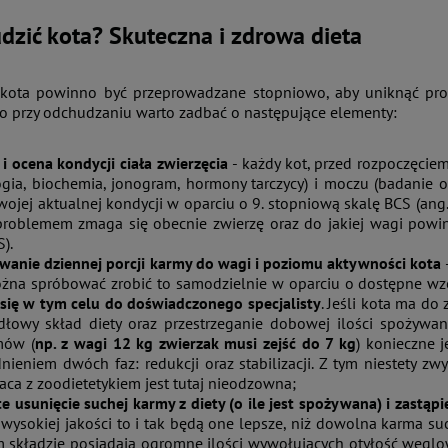
dzić kota? Skuteczna i zdrowa dieta
kota powinno być przeprowadzane stopniowo, aby uniknąć pro
ego przy odchudzaniu warto zadbać o następujące elementy:
i ocena kondycji ciała zwierzęcia
- każdy kot, przed rozpoczęci
ogia, biochemia, jonogram, hormony tarczycy) i moczu (badanie
ojej aktualnej kondycji w oparciu o 9. stopniową skalę BCS (ang. 
roblemem zmaga się obecnie zwierzę oraz do jakiej wagi powin
S).
wanie dziennej porcji karmy do wagi i poziomu aktywności kota
ożna spróbować zrobić to samodzielnie w oparciu o dostępne wzo
 się w tym celu do doświadczonego specjalisty
. Jeśli kota ma do
dłowy skład diety oraz przestrzeganie dobowej ilości spożywany
mów (
np. z wagi 12 kg zwierzak musi zejść do 7 kg
) konieczne j
ieniem dwóch faz: redukcji oraz stabilizacji. Z tym niestety zw
ca z zoodietetykiem jest tutaj nieodzowna;
e usunięcie suchej karmy z diety (o ile jest spożywana) i zastąp
wysokiej jakości to i tak będą one lepsze, niż dowolna karma suc
 składzie posiadają ogromne ilości wywołujących otyłość węglo