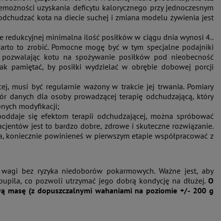
emożności uzyskania deficytu kalorycznego przy jednoczesnym
odchudzać kota na diecie suchej i zmiana modelu żywienia jest
ie redukcyjnej minimalna ilość posiłków w ciągu dnia wynosi 4..
o warto to zrobić. Pomocne mogę być w tym specjalne podajniki
, pozwalając kotu na spożywanie posiłków pod nieobecność
ak pamiętać, by posiłki wydzielać w obrębie dobowej porcji
ej, musi być regularnie ważony w trakcie jej trwania. Pomiary
biór danych dla osoby prowadzącej terapię odchudzającą, który
nych modyfikacji;
poddaje się efektom terapii odchudzającej, można spróbować
acjentów jest to bardzo dobre, zdrowe i skuteczne rozwiązanie.
nia, koniecznie powinieneś w pierwszym etapie współpracować z
 wagi bez ryzyka niedoborów pokarmowych. Ważne jest, aby
upila, co pozwoli utrzymać jego dobrą kondycję na dłużej.
O
ą masę (z dopuszczalnymi wahaniami na poziomie +/- 200 g