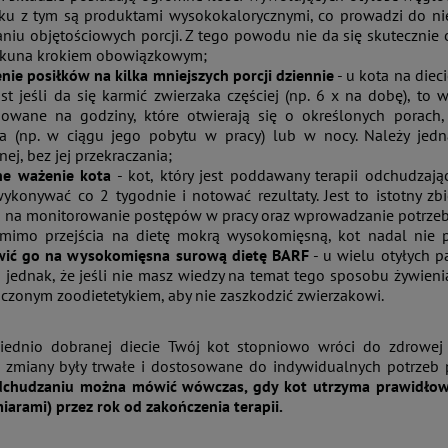
ku z tym są produktami wysokokalorycznymi, co prowadzi do ni
niu objętościowych porcji. Z tego powodu nie da się skutecznie 
ekuna krokiem obowiązkowym;
nie posiłków na kilka mniejszych porcji dziennie
- u kota na diec
st jeśli da się karmić zwierzaka częściej (np. 6 x na dobę), t
owane na godziny, które otwierają się o określonych porach
a (np. w ciągu jego pobytu w pracy) lub w nocy. Należy jedn
nej, bez jej przekraczania;
ne ważenie kota
- kot, który jest poddawany terapii odchudzając
wykonywać co 2 tygodnie i notować rezultaty. Jest to istotny z
 na monitorowanie postępów w pracy oraz wprowadzanie potrzeb
pomimo przejścia na dietę mokrą wysokomięsną, kot nadal nie 
wić go na wysokomięsna surową dietę BARF
- u wielu otyłych p
j jednak, że jeśli nie masz wiedzy na temat tego sposobu żywie
czonym zoodietetykiem, aby nie zaszkodzić zwierzakowi.
iednio dobranej diecie Twój kot stopniowo wróci do zdrowej
zmiany były trwałe i dostosowane do indywidualnych potrzeb p
dchudzaniu można mówić wówczas, gdy kot utrzyma prawidłow
arami) przez rok od zakończenia terapii.