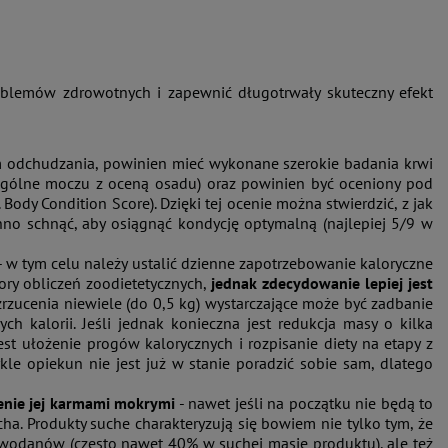
blemów zdrowotnych i zapewnić długotrwały skuteczny efekt
em odchudzania, powinien mieć wykonane szerokie badania krwi
 ogólne moczu z oceną osadu) oraz powinien być oceniony pod
Body Condition Score). Dzięki tej ocenie można stwierdzić, z jak
no schnąć, aby osiągnąć kondycję optymalną (najlepiej 5/9 w
- w tym celu należy ustalić dzienne zapotrzebowanie kaloryczne
ry obliczeń zoodietetycznych,
jednak zdecydowanie lepiej jest
 zrzucenia niewiele (do 0,5 kg) wystarczające może być zadbanie
ch kalorii. Jeśli jednak konieczna jest redukcja masy o kilka
est ułożenie progów kalorycznych i rozpisanie diety na etapy z
ykle opiekun nie jest już w stanie poradzić sobie sam, dlatego
ienie jej karmami mokrymi
- nawet jeśli na początku nie będą to
ha. Produkty suche charakteryzują się bowiem nie tylko tym, że
wodanów (często nawet 40% w suchej masie produktu), ale też