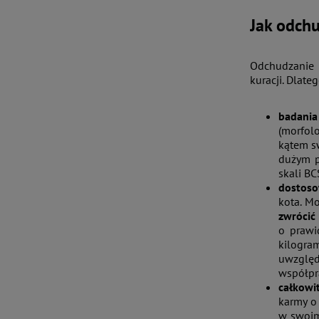
Jak odchu
Odchudzanie 
kuracji. Dlat
badania 
(morfol
kątem sw
dużym p
skali BC
dostoso
kota. M
zwrócić
o prawi
kilogra
uwzględn
współpra
całkowit
karmy o 
w swoim