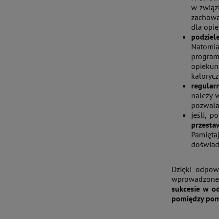
w związ
zachowa
dla opi
podziele
Natomia
program
opiekun
kalorycz
regular
należy 
pozwala
jeśli, 
przesta
Pamięta
doświad
Dzięki odpow
wprowadzone 
sukcesie w o
pomiędzy pomi