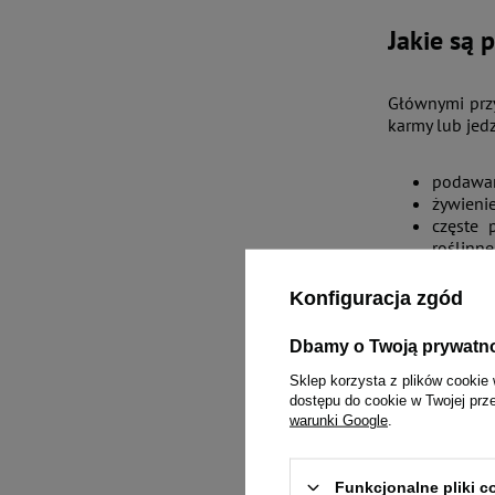
Jakie są 
Głównymi przy
karmy lub jed
podawan
żywieni
częste 
roślinne
podawan
żywieni
Konfiguracja zgód
predysp
niektóre
Dbamy o Twoją prywatn
brak akt
Sklep korzysta z plików cookie 
dostępu do cookie w Twojej prz
Dieta odchudz
warunki Google
.
poziomu akty
Funkcjonalne pliki 
Dodatkowo wa