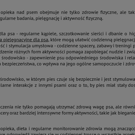
opieka nad psem obejmuje nie tylko zdrowie fizyczne, ale t
gularne badania, pielęgnację i aktywność fizyczną.
dla psa - regularne kąpiele, szczotkowanie sierści i dbanie o 
a pielęgnacyjne dla psa
, które mogą ułatwić codzienną pielęgnacj
ć i stymulacja umysłowa - codzienne spacery, zabawy i treningi 
zenie różnych form aktywności pomaga zapobiegać nudzie i zw
i środowisko - zapewnienie psu odpowiedniego środowiska i relacj
a bezpieczeństwa, co wpływa na jego ogólne samopoczucie i zdro
rodowisko, w którym pies czuje się bezpiecznie i jest stymulow
larne interakcje z innymi psami oraz o to, by pies miał stały 
czenia nie tylko pomagają utrzymać zdrową wagę psa, ale równ
cery oraz bardziej intensywne formy aktywności, takie jak biegani
pieka, dieta i regularne monitorowanie zdrowia mogą znacząco 
óre odpowiedź zawiera się w codziennej trosce o wszystkie aspekty 