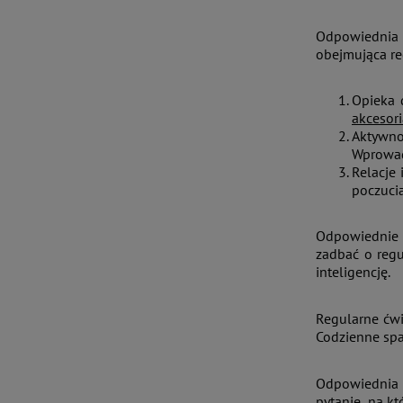
Odpowiednia 
obejmująca re
Opieka 
akcesori
Aktywnoś
Wprowad
Relacje 
poczuci
Odpowiednie ś
zadbać o regu
inteligencję.
Regularne ćwi
Codzienne spa
Odpowiednia o
pytanie, na kt