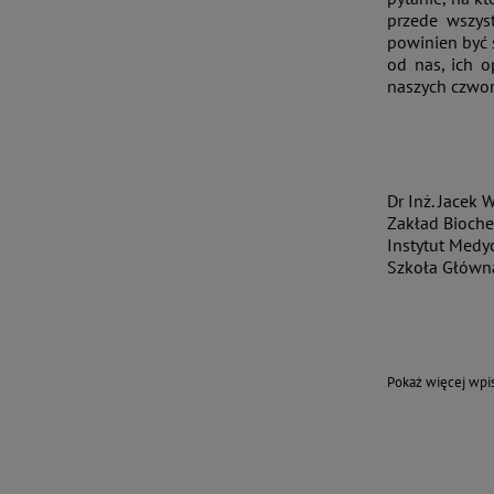
przede wszys
powinien być 
od nas, ich o
naszych czworo
Dr Inż. Jacek 
Zakład Biochem
Instytut Medy
Szkoła Główn
Pokaż więcej wp