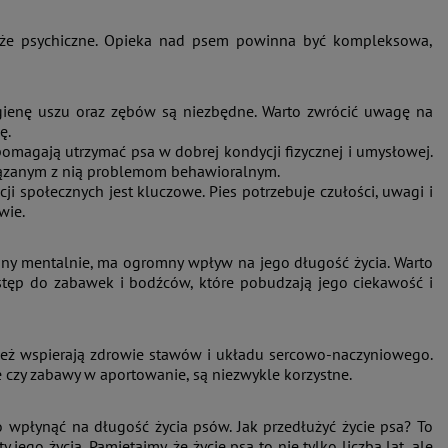
akże psychiczne. Opieka nad psem powinna być kompleksowa,
higienę uszu oraz zębów są niezbędne. Warto zwrócić uwagę na
ę.
pomagają utrzymać psa w dobrej kondycji fizycznej i umysłowej.
iązanym z nią problemom behawioralnym.
i społecznych jest kluczowe. Pies potrzebuje czułości, uwagi i
wie.
any mentalnie, ma ogromny wpływ na jego długość życia. Warto
dostęp do zabawek i bodźców, które pobudzają jego ciekawość i
ież wspierają zdrowie stawów i układu sercowo-naczyniowego.
e czy zabawy w aportowanie, są niezwykle korzystne.
wpłynąć na długość życia psów. Jak przedłużyć życie psa? To
jego życia. Pamiętajmy, że życie psa to nie tylko liczba lat, ale