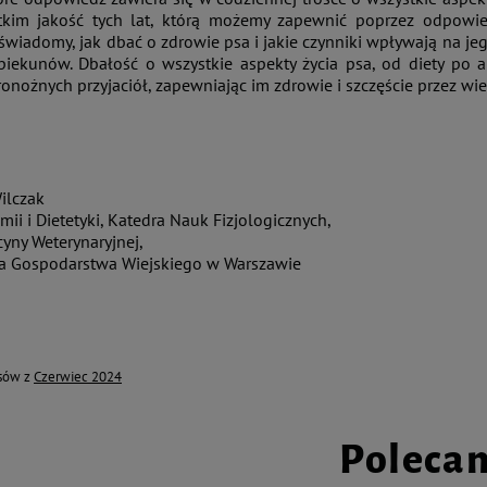
tkim jakość tych lat, którą możemy zapewnić poprzez odpowied
świadomy, jak dbać o zdrowie psa i jakie czynniki wpływają na jeg
piekunów. Dbałość o wszystkie aspekty życia psa, od diety po 
nożnych przyjaciół, zapewniając im zdrowie i szczęście przez wiel
Wilczak
ii i Dietetyki, Katedra Nauk Fizjologicznych,
cyny Weterynaryjnej,
a Gospodarstwa Wiejskiego w Warszawie
isów z
Czerwiec 2024
Poleca