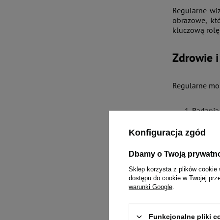
Regularne wi
obrazowe, kt
kluczową rolę
Zdrowie i
Regularne mon
Badania
Standar
Zdrowie
Konfiguracja zgód
powinna
Aktywno
Dbamy o Twoją prywatn
zapewni
Sklep korzysta z plików cookie 
dostępu do cookie w Twojej prz
Ile lat żyją p
warunki Google
.
może znacznie
Funkcjonalne pliki 