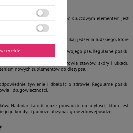
psa poprzez odpowiednie żywienie? Kluczowym elementem jest
czych.
łuszcze, witaminy i minerały. Unikaj jedzenia ludzkiego, które
wszystkie
óra spełnia potrzeby żywieniowe twojego psa. Regularne posiłki
 czy witaminy, mogą wspierać zdrowie stawów, skóry i układu
zeniem nowych suplementów do diety psa.
dpowiednie żywienie i dbałość o zdrowie. Regularne posiłki
rowia i długowieczności.
ów. Nadmiar kalorii może prowadzić do otyłości, która jest
ie jego kondycji pomoże utrzymać go w zdrowej wadze.
?