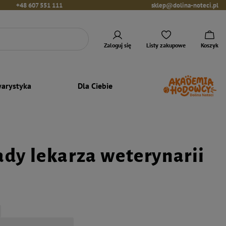
+48 607 551 111
sklep@dolina-noteci.pl
Zaloguj się
Listy zakupowe
Koszyk
arystyka
Dla Ciebie
ady lekarza weterynarii