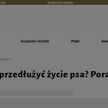
roty
Bezpieczne zakupy
Gryzonie i króliki
Ptaki
Akw
erynarii
 przedłużyć życie psa? Por