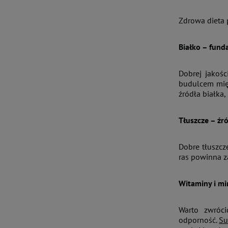
Zdrowa dieta 
Białko – fund
Dobrej jakoś
budulcem mięś
źródła białka,
Tłuszcze – źró
Dobre tłuszcze
ras powinna z
Witaminy i mi
Warto zwróci
odporność.
Su