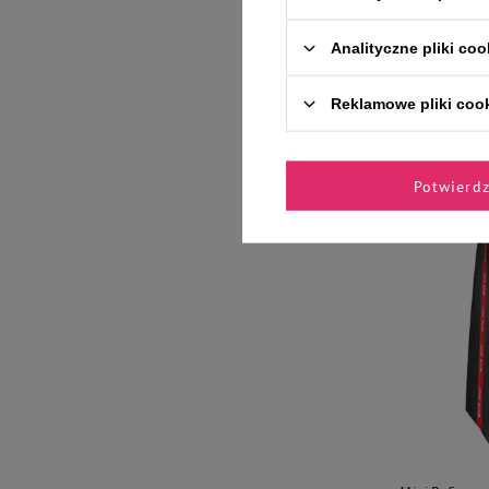
Analityczne pliki coo
Co więcej, ps
względem smak
wysoką jakoś
Reklamowe pliki coo
Potwierd