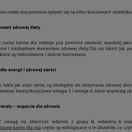
psa małej rasy powinna opierać się na kilku kluczowych składnikac
ament zdrowej diety
ci sucha karma dla małego psa powinna zawierać wysokiej jako
ni i niezbędnym elementem zdrowej diety. Dla ras takich jak yor
 które są lekkostrawne i dobrze tolerowane.
dło energii i zdrowej sierści
, takie jak oleje rybne, są niezbędne do utrzymania zdrowej skóry
awierać kwasy tłuszczowe omega-3 i omega-6, które wspierają uk
nerały – wsparcie dla zdrowia
ć uwagę na obecność witamin z grupy B, witaminy A oraz 
szone karmy dla psa
często są wzbogacane o te składniki, co czyn