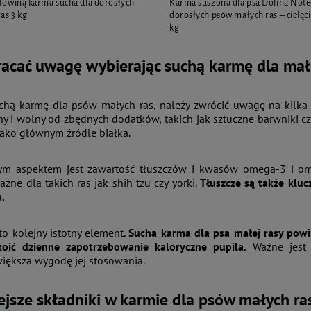
ołowiną karma sucha dla dorosłych
Karma suszona dla psa Dolina Note
as 3 kg
dorosłych psów małych ras – cielęci
kg
racać uwagę wybierając suchą karmę dla ma
uchą karmę dla psów małych ras, należy zwrócić uwagę na kilka
ny i wolny od zbędnych dodatków, takich jak sztuczne barwniki 
 jako głównym źródle białka.
m aspektem jest zawartość tłuszczów i kwasów omega-3 i omega-
żne dla takich ras jak shih tzu czy yorki.
Tłuszcze są także kluc
a.
to kolejny istotny element.
Sucha karma dla psa małej rasy powi
oić dzienne zapotrzebowanie kaloryczne pupila.
Ważne jest 
iększa wygodę jej stosowania.
jsze składniki w karmie dla psów małych ra