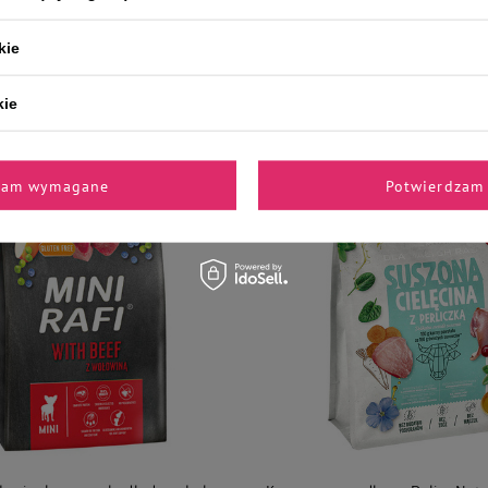
kie
y małych ras bywają wybredne, co oznacza, że
sucha karma dla psa
u i aromatu. Producenci, tacy jak Dolina Noteci, tworzą karmy 
ć z wyjątkowym smakiem.
kie
zam wymagane
Potwierdzam 