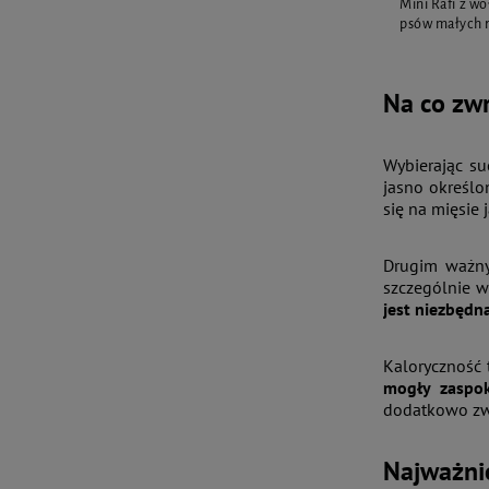
Mini Rafi z w
psów małych r
Na co zw
Wybierając s
jasno określo
się na mięsie
Drugim ważny
szczególnie wa
jest niezbędn
Kaloryczność 
mogły zaspok
dodatkowo zw
Najważnie