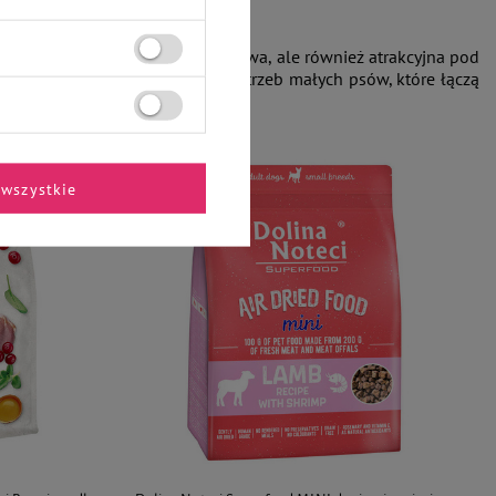
powinna być nie tylko wartościowa, ale również atrakcyjna pod
dostosowane do specyficznych potrzeb małych psów, które łączą
wszystkie