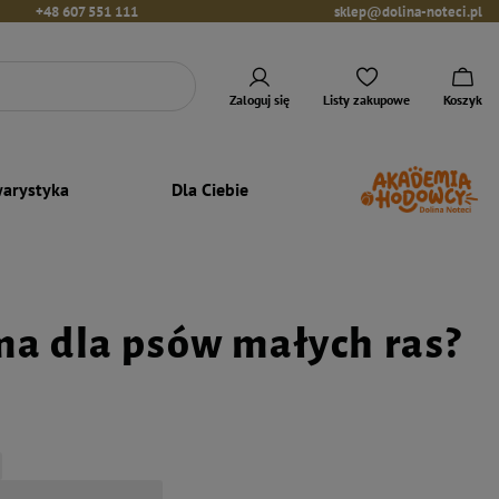
+48 607 551 111
sklep@dolina-noteci.pl
Zaloguj się
Listy zakupowe
Koszyk
arystyka
Dla Ciebie
ma dla psów małych ras?