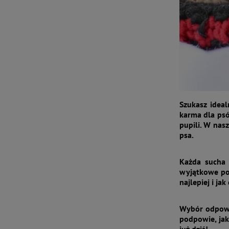
Szukasz ideal
karma dla psó
pupili. W nas
psa.
Każda sucha 
wyjątkowe pot
najlepiej i j
Wybór odpowi
podpowie, jak