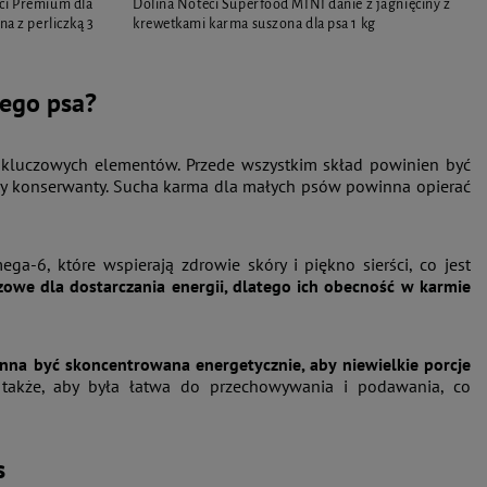
ci Premium dla
Dolina Noteci Superfood MINI danie z jagnięciny z
na z perliczką 3
krewetkami karma suszona dla psa 1 kg
łego psa?
 kluczowych elementów. Przede wszystkim skład powinien być
czy konserwanty. Sucha karma dla małych psów powinna opierać
6, które wspierają zdrowie skóry i piękno sierści, co jest
zowe dla dostarczania energii, dlatego ich obecność w karmie
nna być skoncentrowana energetycznie, aby niewielkie porcje
także, aby była łatwa do przechowywania i podawania, co
s