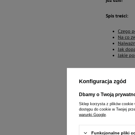
już dziś!
Spis treści:
Czego p
Na co z
Najważn
Jak dop
Jakie p
Czego po
Konfiguracja zgód
Psy małych ra
Dbamy o Twoją prywatn
wszystkim ich
sucha karma d
Sklep korzysta z plików cookie 
dostępu do cookie w Twojej prz
warunki Google
.
Małe psy częs
łatwo przysw
wspomagający
Funkcjonalne pliki 
było wygodne 