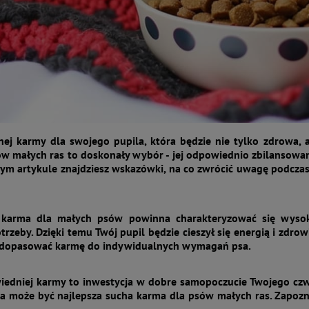
nej karmy dla swojego pupila, która będzie nie tylko zdrowa,
w małych ras to doskonały wybór - jej odpowiednio zbilansowany
zym artykule znajdziesz wskazówki, na co zwrócić uwagę podczas
karma dla małych psów powinna charakteryzować się wysoką
rzeby. Dzięki temu Twój pupil będzie cieszył się energią i zdrowi
ak dopasować karmę do indywidualnych wymagań psa.
edniej karmy to inwestycja w dobre samopoczucie Twojego czwor
a może być najlepsza sucha karma dla psów małych ras. Zapozna