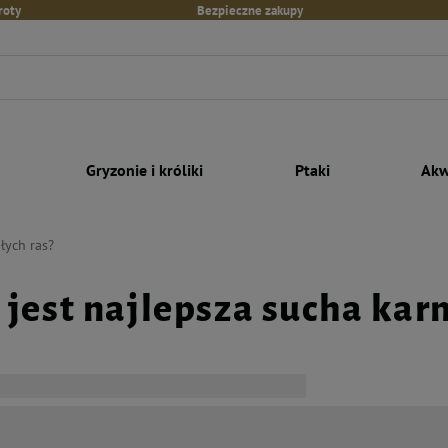
roty
Bezpieczne zakupy
Gryzonie i króliki
Ptaki
Akw
łych ras?
 jest najlepsza sucha kar