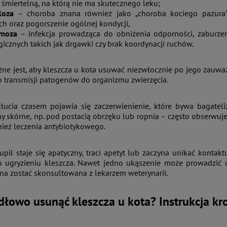
śmiertelną, na którą nie ma skutecznego leku;
loza
– choroba znana również jako „choroba kociego pazura”,
ch oraz pogorszenie ogólnej kondycji,
zmoza
– infekcja prowadząca do obniżenia odporności, zaburze
icznych takich jak drgawki czy brak koordynacji ruchów.
ne jest, aby kleszcza u kota usuwać niezwłocznie po jego zauważ
o transmisji patogenów do organizmu zwierzęcia.
ucia czasem pojawia się zaczerwienienie, które bywa bagateli
y skórne, np. pod postacią obrzęku lub ropnia – często obserwuje
ież leczenia antybiotykowego.
pupil staje się apatyczny, traci apetyt lub zaczyna unikać kontak
o ugryzieniu kleszcza. Nawet jedno ukąszenie może prowadzić d
a zostać skonsultowana z lekarzem weterynarii.
dłowo usunąć kleszcza u kota? Instrukcja kr