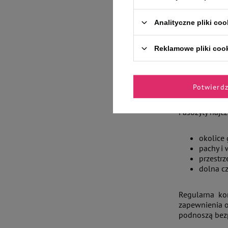
Analityczne pliki coo
Kiedyś o pro
zagrożenia zn
Reklamowe pliki coo
Koty przebywa
narażone na k
lasów i parków
Potwierd
Pasożyty najcz
okolice 
pachy i 
przestrz
dolna c
Regularna ko
zapewnienia 
podnoszą bezp