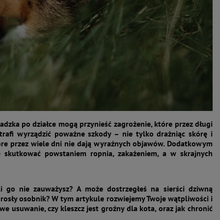
hadzka po działce mogą przynieść zagrożenie, które przez długi
trafi wyrządzić poważne szkody – nie tylko drażniąc skórę i
tóre przez wiele dni nie dają wyraźnych objawów. Dodatkowym
że skutkować powstaniem ropnia, zakażeniem, a w skrajnych
śli go nie zauważysz? A może dostrzegłeś na sierści dziwną
dorosły osobnik? W tym artykule rozwiejemy Twoje wątpliwości i
e usuwanie, czy kleszcz jest groźny dla kota, oraz jak chronić