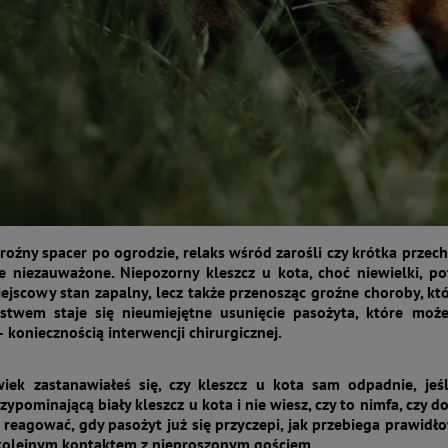
roźny spacer po ogrodzie, relaks wśród zarośli czy krótka przec
e niezauważone. Niepozorny kleszcz u kota, choć niewielki, po
jscowy stan zapalny, lecz także przenosząc groźne choroby, k
ństwem staje się nieumiejętne usunięcie pasożyta, które mo
 koniecznością interwencji chirurgicznej.
wiek zastanawiałeś się, czy kleszcz u kota sam odpadnie, je
zypominającą biały kleszcz u kota i nie wiesz, czy to nimfa, czy 
 reagować, gdy pasożyt już się przyczepi, jak przebiega prawidłow
 kolejnym kontaktem z nieproszonym gościem.