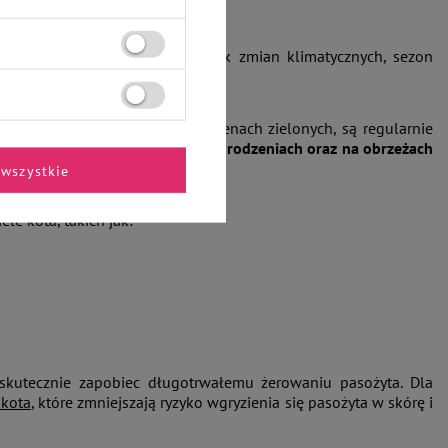
k w ostatnich latach, na skutek zmian klimatycznych, sezon
o do grudnia.
ch czy podczas spacerów po terenach zielonych, są regularnie
awie, podszyciu krzewów, przy ogrodzeniach oraz na obrzeżach
 źdźbła traw i rośliny.
wszystkie
ele kota, takich jak:
kutecznie zapobiec długotrwałemu żerowaniu pasożyta. Dla
 kota
, które zmniejszają ryzyko wgryzienia się pasożyta w skórę i