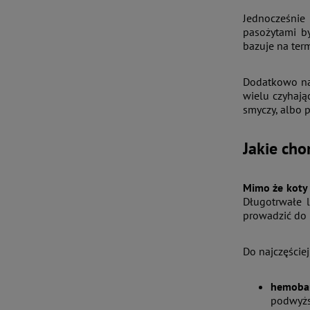
Jednocześnie 
pasożytami b
bazuje na term
Dodatkowo na 
wielu czyhają
smyczy, albo 
Jakie cho
Mimo że koty 
Długotrwałe 
prowadzić do 
Do najczęście
hemoba
podwyżs