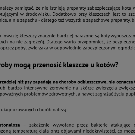
należy pamiętać, że nie istnieją preparaty zabezpieczające kot
ytującymi w środowisku. Dodatkowo przy kleszczach jest to szc
ice, a nie zapachu - dlatego też wszystkie zapachowe preparaty, ba
inwazję kleszczy znacznie bardziej narażone są koty wypuszczane
cych na nie zagrożeń). Dlatego warto przypomnieć, że bezpieczn
poprzez pobyt zwierzaka w odpowiednio zabezpieczonym ogrodzie
roby mogą przenosić kleszcze u kotów?
rzadziej niż psy zapadają na choroby odkleszczowe, nie oznacza t
lub bardzo intensywne żerowanie na skórze zwierzęcia zwiększ
poważnych problemów zdrowotnych, a nawet zagrażać życiu pupi
j diagnozowanych chorób należą:
rtoneloza
– zakażenie wywołane przez bakterie atakujące cze
zoną temperaturą ciała oraz objawami niedokrwistości, co może