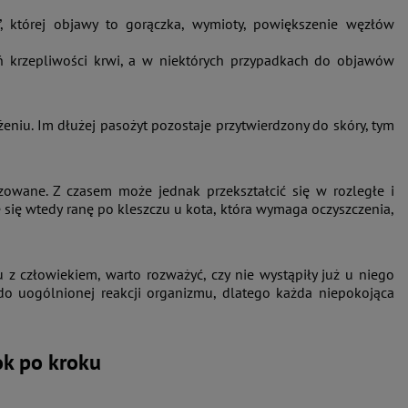
 której objawy to gorączka, wymioty, powiększenie węzłów
ń krzepliwości krwi, a w niektórych przypadkach do objawów
eniu. Im dłużej pasożyt pozostaje przytwierdzony do skóry, tym
zowane. Z czasem może jednak przekształcić się w rozległe i
 się wtedy ranę po kleszczu u kota, która wymaga oczyszczenia,
tu z człowiekiem, warto rozważyć, czy nie wystąpiły już u niego
o uogólnionej reakcji organizmu, dlatego każda niepokojąca
ok po kroku