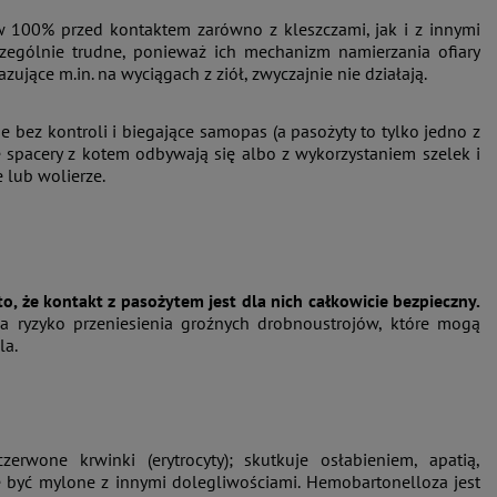
a w 100% przed kontaktem zarówno z kleszczami, jak i z innymi
zególnie trudne, ponieważ ich mechanizm namierzania ofiary
zujące m.in. na wyciągach z ziół, zwyczajnie nie działają.
 bez kontroli i biegające samopas (a pasożyty to tylko jedno z
e spacery z kotem odbywają się albo z wykorzystaniem szelek i
 lub wolierze.
o, że kontakt z pasożytem jest dla nich całkowicie bezpieczny.
a ryzyko przeniesienia groźnych drobnoustrojów, które mogą
la.
rwone krwinki (erytrocyty); skutkuje osłabieniem, apatią,
 być mylone z innymi dolegliwościami. Hemobartonelloza jest