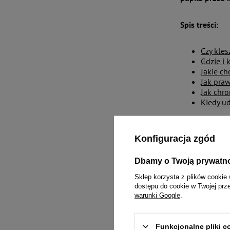
Spis treści:
Czy kles
Gdzie i 
Jakie c
Jak praw
Jak chro
Kiedy ud
Czy klesz
Konfiguracja zgód
Tak, kleszcz
Dbamy o Twoją prywatn
odpornościow
Sklep korzysta z plików cookie 
kota może pr
dostępu do cookie w Twojej prz
Szczególnie n
warunki Google
.
doprowadzić d
Gdzie i k
Funkcjonalne pliki 