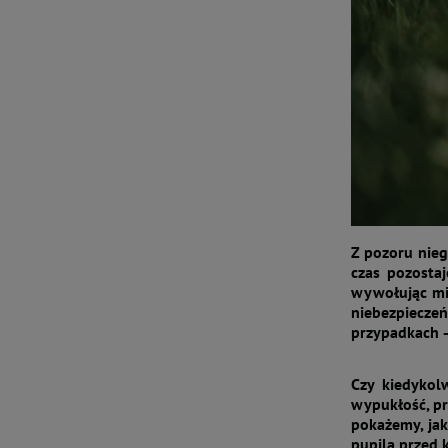
Z pozoru nieg
czas pozostaj
wywołując mie
niebezpiecze
przypadkach –
Czy kiedykol
wypukłość, pr
pokażemy, jak
pupila przed