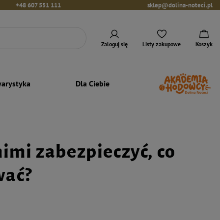
+48 607 551 111
sklep@dolina-noteci.pl
Zaloguj się
Listy zakupowe
Koszyk
arystyka
Dla Ciebie
 nimi zabezpieczyć, co
wać?