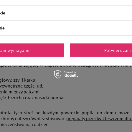
kie
blemie kleszczy mówiło się jako o zjawisku sezonowym… Jedna
acząco się wydłużył – pasożyty te pozostają aktywne już od luteg
kie
jące na świeżym powietrzu, szczególnie w ogrodach, na działka
ontakt z kleszczami.
Największe ryzyko występuje w wysokiej tr
. To właśnie tam pasożyty oczekują na żywiciela, wspinając się na
zam wymagane
Potwierdzam 
ęściej lokalizują się w ciepłych, trudno dostępnych miejscach na ci
głowy, szyi i karku,
wewnętrzne części ud,
enie między palcami,
zęść brzucha oraz nasada ogona.
ntrola tych stref po każdym powrocie pupila do domu może s
ochrony należy również stosować
preparaty przeciw kleszczom dla
ieczeństwo na co dzień.