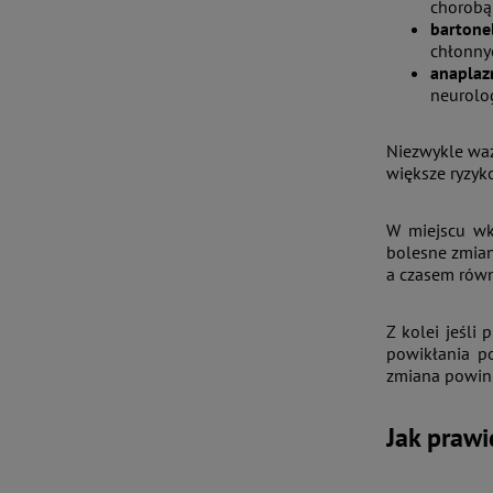
chorobą 
bartone
chłonny
anapla
neurolog
Niezwykle waż
większe ryzyk
W miejscu wkł
bolesne zmian
a czasem równ
Z kolei jeśli 
powikłania p
zmiana powinn
Jak prawi