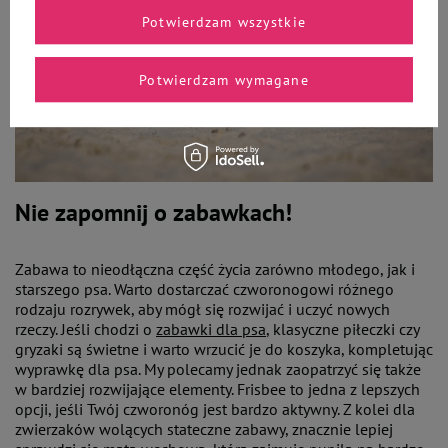
Potwierdzam wszystkie
Potwierdzam wymagane
Nie zapomnij o zabawkach!
Zabawa to nieodłączna część życia zarówno młodego, jak i
starszego psa. Warto dostarczać czworonogowi różnego
rodzaju rozrywek, aby mógł się rozwijać i uczyć nowych
rzeczy. Jeśli chodzi o
zabawki dla psa
, klasyczne piłeczki czy
gryzaki są świetne i warto wrzucić je do koszyka, kompletując
wyprawkę dla psa. My polecamy jednak zaopatrzyć się także
w bardziej rozwijające elementy. Frisbee to jedna z lepszych
opcji, jeśli Twój czworonóg jest bardzo aktywny. Z kolei dla
zwierzaków wolących stateczne zabawy, znacznie lepiej