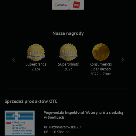
Nasze nagrody
ksy 2022
Superbrands
Superbrands
Konsumencki
Konsum
2024
2023
Lider Jakości
Lider Ja
2022 – Złoto
2022 – S
Sprzedaż produktów OTC
Wojewódzki Inspektorat Weterynarii z siedzibą
w Siedlcach
ul. Kazimierzowska 29
08-110 Siedlce