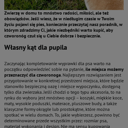
Zwierzę w domu to mnóstwo radości, miłości, ale też
obowiązków. Jeśli wiesz, że w niedługim czasie w Twoim
życiu pojawi się pies, koniecznie przeczytaj nasz poradnik, w
którym zdradzimy Ci, jakie niezbędniki warto kupić, aby
czworonóg czuł się u Ciebie dobrze i bezpiecznie.
Własny kąt dla pupila
Zaczynając kompletowanie wyprawki dla psa warto na
początku odpowiedzieć sobie na pytanie,
ile miejsca możemy
przeznaczyć dla czworonoga
. Najlepszym rozwiązaniem jest
przygotowanie w konkretnej przestrzeni miejsca, które będzie
stanowiło bezpieczną oazę i miejsce wypoczynku, dostępną
tylko dla zwierzaka. Jeśli chodzi o tego typu akcesoria, to na
rynku do wyboru jest mnóstwo opcji – koszyki, miękkie koce,
maty, wysokie poduszki, materace, pluszowe budy, a także
klasyczne formy okrągłe lub prostokątne, które można
spotkać w wielu domach. To, jakie wybierzesz, powinno być
determinowane przede wszystkim przez: rozmiar psa,
materiał wykonania i design. Nie ma sensu kupowania