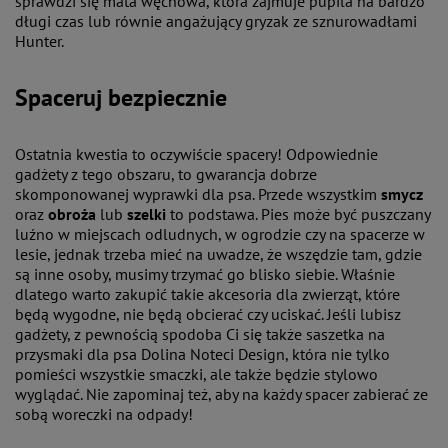
sprawdzi się mata węchowa, która zajmuje pupila na bardzo
długi czas lub równie angażujący gryzak ze sznurowadłami
Hunter.
Spaceruj bezpiecznie
Ostatnia kwestia to oczywiście spacery! Odpowiednie
gadżety z tego obszaru, to gwarancja dobrze
skomponowanej wyprawki dla psa. Przede wszystkim
smycz
oraz
obroża
lub
szelki
to podstawa. Pies może być puszczany
luźno w miejscach odludnych, w ogrodzie czy na spacerze w
lesie, jednak trzeba mieć na uwadze, że wszędzie tam, gdzie
są inne osoby, musimy trzymać go blisko siebie. Właśnie
dlatego warto zakupić takie akcesoria dla zwierząt, które
będą wygodne, nie będą obcierać czy uciskać. Jeśli lubisz
gadżety, z pewnością spodoba Ci się także saszetka na
przysmaki dla psa Dolina Noteci Design, która nie tylko
pomieści wszystkie smaczki, ale także będzie stylowo
wyglądać. Nie zapominaj też, aby na każdy spacer zabierać ze
sobą woreczki na odpady!