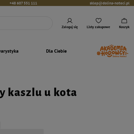
+48 607 551 111
sklep@dolina-noteci.pl
Zaloguj się
Listy zakupowe
Koszyk
arystyka
Dla Ciebie
y kaszlu u kota