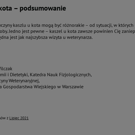
 kota – podsumowanie
zyczyny kaszlu u kota mogą być różnorakie – od sytuacji, w któryc
y. Jedno jest pewne – kaszel u kota zawsze powinien Cię zaniepoko
ędna jest jak najszybsza wizyta u weterynarza.
Wilczak
ii i Dietetyki, Katedra Nauk Fizjologicznych,
cyny Weterynaryjnej,
a Gospodarstwa Wiejskiego w Warszawie
isów z
Lipiec 2021