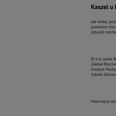
Kaszel u
Jak widać, pr
poważne chorob
sytuacji niezb
Dr Inż. Jacek 
Zakład Biochem
Instytut Medy
Szkoła Główn
Pokaż więcej wp