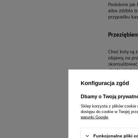
Podobnie jak l
albo źdźbło tr
przypadku kas
Przeziębieni
Choć koty są 
objawy, na prz
skonsultować 
ciepłe miejsc
Szczególną uwa
Konfiguracja zgód
kataru, który 
Dbamy o Twoją prywatn
Sezonowa a
Sklep korzysta z plików cookie 
dostępu do cookie w Twojej prz
warunki Google
.
Coraz częściej
nie tylko kasz
nasilają się 
Funkcjonalne pliki 