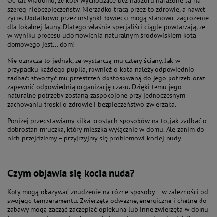
Od lat wiadomo, że koty wychodzące bez nadzoru narażone są na
szereg niebezpieczeństw. Nierzadko tracą przez to zdrowie, a nawet
życie. Dodatkowo przez instynkt łowiecki mogą stanowić zagrożenie
dla lokalnej fauny. Dlatego właśnie specjaliści ciągle powtarzają, że
w wyniku procesu udomowienia naturalnym środowiskiem kota
domowego jest... dom!
Nie oznacza to jednak, że wystarczą mu cztery ściany. Jak w
przypadku każdego pupila, również o kota należy odpowiednio
zadbać: stworzyć mu przestrzeń dostosowaną do jego potrzeb oraz
zapewnić odpowiednią organizację czasu. Dzięki temu jego
naturalne potrzeby zostaną zaspokojone przy jednoczesnym
zachowaniu troski o zdrowie i bezpieczeństwo zwierzaka.
Poniżej przedstawiamy kilka prostych sposobów na to, jak zadbać o
dobrostan mruczka, który mieszka wyłącznie w domu. Ale zanim do
nich przejdziemy – przyjrzyjmy się problemowi kociej nudy.
Czym objawia się kocia nuda?
Koty mogą okazywać znudzenie na różne sposoby – w zależności od
swojego temperamentu. Zwierzęta odważne, energiczne i chętne do
zabawy mogą zacząć zaczepiać opiekuna lub inne zwierzęta w domu