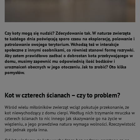
Czy koty mogą się nudzić? Zdecydowanie tak. W naturze zwierzęta
te każdego dnia poświęcają sporo czasu na eksplorację, polowanie i
patrolowanie swojego terytorium. Wchodzą też w interakcje
społeczne z innymi osobnikami, co również stanowi formę rozrywki.
Aby zatem prawidłowo zadbać o dobrostan kota przebywającego w
domu, musimy zapewnić mu odpowiednią ilość bodźców i
urozmaiceń obecnych w jego otoczeniu. Jak to zrobić? Oto kilka
pomysłów.
Kot w czterech ścianach – czy to problem?
Wśród wielu miłośników zwierząt wciąż pokutuje przekonanie, że
kot niewychodzący z domu cierpi. Według nich trzymanie mruczka w
czterech ścianach to nic innego jak skazywanie go na życie w
więzieniu, a jego prawdziwa natura wymaga wolności. Rzeczywistość
jest jednak zgoła inna.