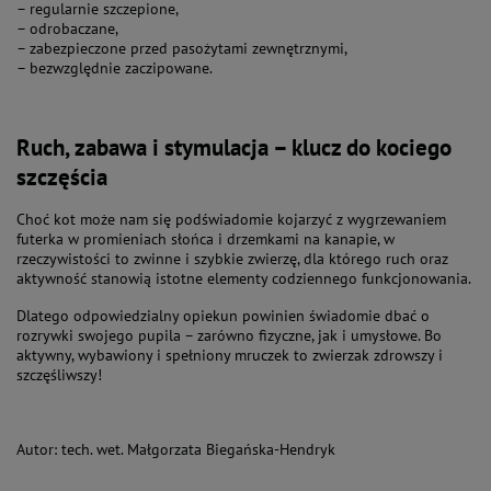
– regularnie szczepione,
– odrobaczane,
– zabezpieczone przed pasożytami zewnętrznymi,
– bezwzględnie zaczipowane.
Ruch, zabawa i stymulacja – klucz do kociego
szczęścia
Choć kot może nam się podświadomie kojarzyć z wygrzewaniem
futerka w promieniach słońca i drzemkami na kanapie, w
rzeczywistości to zwinne i szybkie zwierzę, dla którego ruch oraz
aktywność stanowią istotne elementy codziennego funkcjonowania.
Dlatego odpowiedzialny opiekun powinien świadomie dbać o
rozrywki swojego pupila – zarówno fizyczne, jak i umysłowe. Bo
aktywny, wybawiony i spełniony mruczek to zwierzak zdrowszy i
szczęśliwszy!
Autor: tech. wet. Małgorzata Biegańska-Hendryk