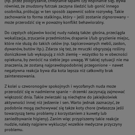
(np. przez podgryzanie, chwytanie łapami czy wspinanie się). Bywa
również, że znudzony futrzak zaczyna śledzić lub gonić innego
osobnika, próbując w ten sposób zapewnić sobie rozrywkę. Takie
zachowanie to forma stalkingu, który – jeśli zostanie zignorowany –
może przerodzić się w poważny konflikt behawioralny.
Do częstych objawów kociej nudy należą także: głośna, przeciągła
wokalizacja, zrzucanie przedmiotów, drapanie i/lub gryzienie miejsc,
które nie służą do takich celów (np. tapicerowanych mebli, zasłon,
dywanów, butów itp.). Zdarza się też, że mruczki obgryzają rośliny
doniczkowe lub wykopują z nich ziemię – wszystko to w obecności
opiekuna, by zwrócić na siebie jego uwagę. W takiej sytuacji nie ma
znaczenia, że zostaną najprawdopodobniej przegonione – nawet
negatywna reakcja bywa dla kota lepsza niż całkowity brak
zainteresowania.
Z kolei u czworonogów spokojnych i wycofanych nuda może
przerodzić się w nadmierne spanie – drzemki zaczynają zajmować
większość dnia. Takie zwierzaki są niechętne do jakiejkolwiek
aktywności innej niż jedzenie i sen. Warto jednak zaznaczyć, że
podobnie mogą zachowywać się także koty chore (zwłaszcza jeśli
towarzyszą temu problemy z korzystaniem z kuwety lub
zaniedbywanie higieny). Zanim więc przypiszemy takie reakcje
nudzie, należy najpierw wykluczyć wszelkie medyczne przyczyny
problemu.