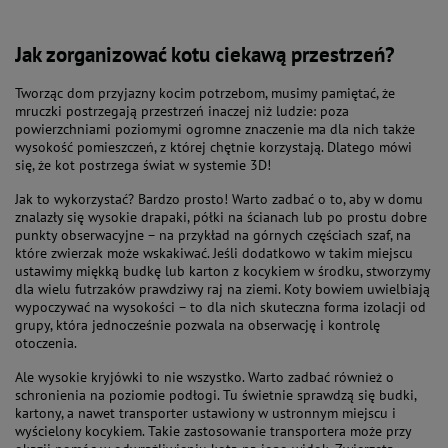
Jak zorganizować kotu ciekawą przestrzeń?
Tworząc dom przyjazny kocim potrzebom, musimy pamiętać, że
mruczki postrzegają przestrzeń inaczej niż ludzie: poza
powierzchniami poziomymi ogromne znaczenie ma dla nich także
wysokość pomieszczeń, z której chętnie korzystają. Dlatego mówi
się, że kot postrzega świat w systemie 3D!
Jak to wykorzystać? Bardzo prosto! Warto zadbać o to, aby w domu
znalazły się wysokie drapaki, półki na ścianach lub po prostu dobre
punkty obserwacyjne – na przykład na górnych częściach szaf, na
które zwierzak może wskakiwać. Jeśli dodatkowo w takim miejscu
ustawimy miękką budkę lub karton z kocykiem w środku, stworzymy
dla wielu futrzaków prawdziwy raj na ziemi. Koty bowiem uwielbiają
wypoczywać na wysokości – to dla nich skuteczna forma izolacji od
grupy, która jednocześnie pozwala na obserwację i kontrolę
otoczenia.
Ale wysokie kryjówki to nie wszystko. Warto zadbać również o
schronienia na poziomie podłogi. Tu świetnie sprawdzą się budki,
kartony, a nawet transporter ustawiony w ustronnym miejscu i
wyścielony kocykiem. Takie zastosowanie transportera może przy