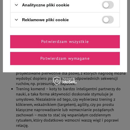
intensywnych sekwencjach pogoni za obiektem (piłką,
wędką
Analityczne pliki cookie
z piórami
,
rzucaną myszką
), po których powinien nastąpić
niewielki posiłek (mała porcja mokrej karmy lub kilka
Reklamowe pliki cookie
zdrowych przysmaków). Sesje nie muszą być długie –
wystarczy 5-10 minut zabawy, aby zaspokoić instynkt łowiecki
futrzaka. Najlepiej organizować je w naturalnych porach jego
aktywności, czyli wcześnie rano lub wieczorem.
Potwierdzam wszystkie
Zabawy węchowe – można zacząć od rozkładania zdrowych,
wysokomięsnych smakołyków w różnych miejscach w domu.
Jeśli taka zabawa przypadnie zwierzakowi do gustu, warto
pójść o krok dalej i zainwestować w maty węchowe. Dla
Potwierdzam wymagane
szczególnie bystrych i uzdolnionych czworonogów dobrym
rozwiązaniem będą także zabawki logiczne (nawet te
projektowane pierwotnie dla psów), z których nagrodę można
wydobyć dopiero po wykonaniu odpowiednich sekwencji
ruchów, np. przesunięciu zapadek.
Trening komend – koty to bardzo inteligentni partnerzy do
nauki, a taka forma aktywności doskonale stymuluje je
umysłowo. Niezależnie od tego, czy wybierzesz trening z
klikierem, wskaźnikiem (targetem), agility, czy po prostu
klasyczne naprowadzanie lub wzmacnianie pożądanych
zachowań – może to stać się wspaniałym codziennym
rytuałem, który dodatkowo wzmocni waszą więź i poprawi
relację.