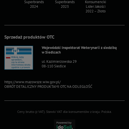
ksy 2022
Superbrands
Superbrands
Konsumencki
Konsum
2024
2023
Lider Jakości
Lider Ja
2022 – Złoto
2022 – S
Sprzedaż produktów OTC
Wojewódzki Inspektorat Weterynarii z siedzibą
w Siedlcach
ul. Kazimierzowska 29
08-110 Siedlce
https://www.mazowsze.wiw.gov.pl/
OBRÓT DETALICZNY PRODUKTAMI OTC NA ODLEGŁOŚĆ
Ceny brutto (z VAT).
Stawki VAT dla konsumentów z kraju:
Polska
.