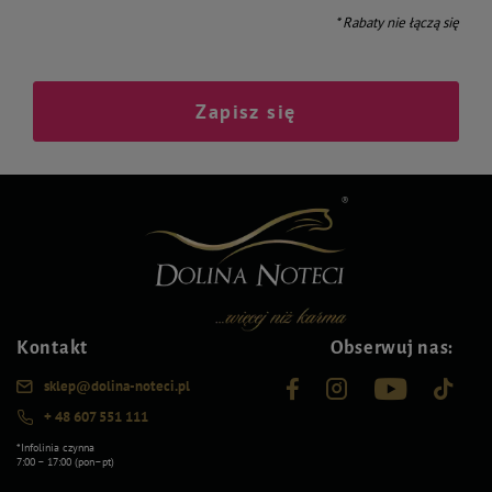
* Rabaty nie łączą się
Zapisz się
Kontakt
Obserwuj nas:
sklep@dolina-noteci.pl
+ 48 607 551 111
*Infolinia czynna
7:00 – 17:00 (pon–pt)