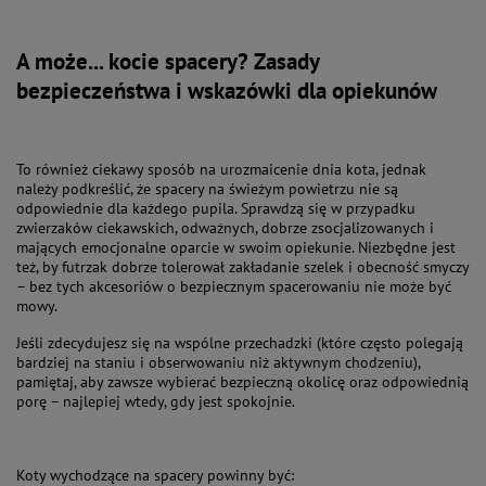
A może... kocie spacery? Zasady
bezpieczeństwa i wskazówki dla opiekunów
To również ciekawy sposób na urozmaicenie dnia kota, jednak
należy podkreślić, że spacery na świeżym powietrzu nie są
odpowiednie dla każdego pupila. Sprawdzą się w przypadku
zwierzaków ciekawskich, odważnych, dobrze zsocjalizowanych i
mających emocjonalne oparcie w swoim opiekunie. Niezbędne jest
też, by futrzak dobrze tolerował zakładanie szelek i obecność smyczy
– bez tych akcesoriów o bezpiecznym spacerowaniu nie może być
mowy.
Jeśli zdecydujesz się na wspólne przechadzki (które często polegają
bardziej na staniu i obserwowaniu niż aktywnym chodzeniu),
pamiętaj, aby zawsze wybierać bezpieczną okolicę oraz odpowiednią
porę – najlepiej wtedy, gdy jest spokojnie.
Koty wychodzące na spacery powinny być: