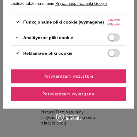
znaleźć także na stronie
Prywatność i warunki Google
.
Zawsze
Funkcjonalne pliki cookie (wymagane)
aktywne
Natural Taste Naturalny
Natural Taste Naturalny
przysmak gryzaki dla psa
przysmak gryzaki dla psa
Analityczne pliki cookie
żołądki wieprzowe 500 g
żwacze cielęce 300 g
Reklamowe pliki cookie
Potwierdzam wszystkie
Potwierdzam wymagane
Natural Taste Naturalny
przysmak gryzaki dla psa serca
z indyka 600 g