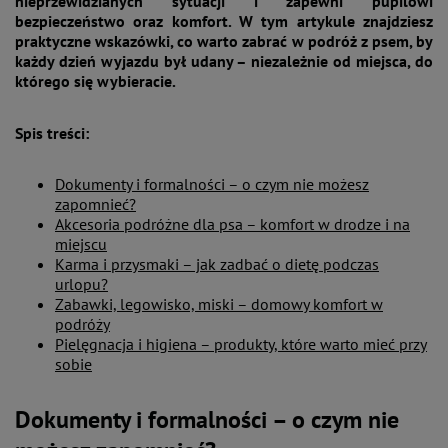
nieprzewidzianych sytuacji i zapewni pupilowi
bezpieczeństwo oraz komfort. W tym artykule znajdziesz
praktyczne wskazówki, co warto zabrać w podróż z psem, by
każdy dzień wyjazdu był udany – niezależnie od miejsca, do
którego się wybieracie.
Spis treści:
Dokumenty i formalności – o czym nie możesz
zapomnieć?
Akcesoria podróżne dla psa – komfort w drodze i na
miejscu
Karma i przysmaki – jak zadbać o dietę podczas
urlopu?
Zabawki, legowisko, miski – domowy komfort w
podróży
Pielęgnacja i higiena – produkty, które warto mieć przy
sobie
Dokumenty i formalności – o czym nie