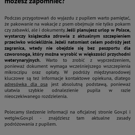
możesz zapomnieć?
Podczas przygotowań do wyjazdu z pupilem warto pamiętać,
że pakowanie na wakacje z psem obejmuje nie tylko pokarm
czy zabawki, ale i dokumenty.
Jeśli planujesz urlop w Polsce,
wystarczy książeczka zdrowia z aktualnym szczepieniem
przeciwko wściekliźnie. Jeżeli natomiast celem podróży jest
zagranica, wtedy nie obejdzie się bez paszportu dla
czworonoga, który można wyrobić w większości przychodni
weterynaryjnych.
Warto to zrobić z wyprzedzeniem,
ponieważ dokument wymaga wcześniejszego wszczepienia
mikroczipu oraz opłaty. W podróży międzynarodowej
kluczowe są też informacje kontaktowe opiekuna, dlatego
adresówka dla psa
jest absolutną podstawą, ponieważ
ułatwia szybkie odnalezienie pupila w razie
nieoczekiwanego rozdzielenia.
Polecamy śledzenie informacji na oficjalnej stronie Gov.pl i
wetgiw.Gov.pl - znajdziesz tam aktualne zasady
podróżowania z pupilem.