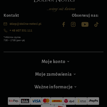
Kontakt
Obserwuj nas:
sklep@dolina-noteci.pl
+ 48 607 551 111
*Infolinia czynna
7:00 – 17:00 (pon–pt)
Moje konto
Moje zamówienia
Ważne informacje