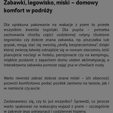
Zabawki, legowisko, miski – domowy
komfort w podróży
Dla opiekuna pakowanie na wakacje z psem to przede
wszystkim kwestia logistyki. Dla pupila – potrzeba
zachowania choćby części codziennej rutyny. Ulubione
legowisko czy dobrze znana zabawka, np. piszczałka lub
gryzak, mogą stać się swoistą „strefą bezpieczeństwa”, dzięki
której zwierzę łatwiej odnajdzie się w nowym otoczeniu. Jeśli
planujecie noclegi w hotelu, pensjonacie czy na kempingu,
miękkie posłanie z zapachem domu ułatwi aklimatyzację, a
interaktywna zabawka pomoże zająć psa w chwilach nudy.
Warto również zabrać dobrze znane miski – ich obecność
pozwoli komfortowo podać posiłek zarówno na tarasie, jak i
w namiocie czy aucie.
Zastanawiasz się, czy to już wszystko? Sprawdź, co jeszcze
warto spakować na wakacyjny wyjazd z psem – szczególnie
w zakresie jego pielęgnacji i codziennej higieny.