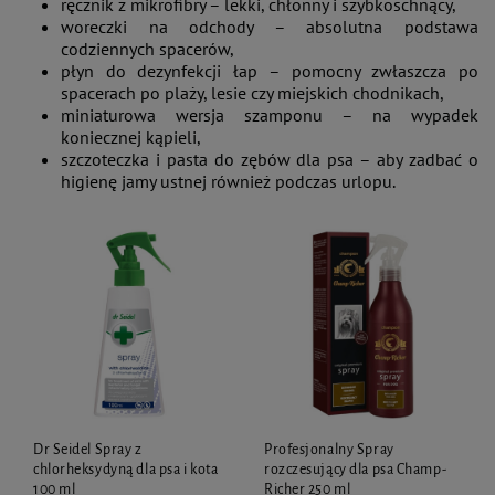
ręcznik z mikrofibry – lekki, chłonny i szybkoschnący,
woreczki na odchody – absolutna podstawa
codziennych spacerów,
płyn do dezynfekcji łap – pomocny zwłaszcza po
spacerach po plaży, lesie czy miejskich chodnikach,
miniaturowa wersja szamponu – na wypadek
koniecznej kąpieli,
szczoteczka i pasta do zębów dla psa – aby zadbać o
higienę jamy ustnej również podczas urlopu.
Dr Seidel Spray z
Profesjonalny Spray
chlorheksydyną dla psa i kota
rozczesujący dla psa Champ-
100 ml
Richer 250 ml