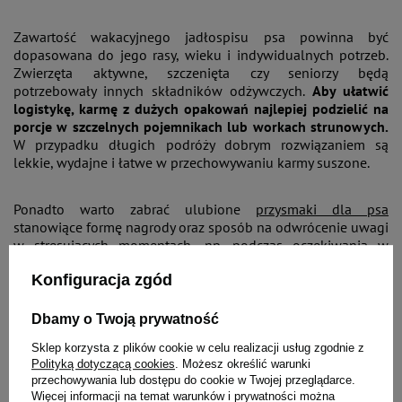
Zawartość wakacyjnego jadłospisu psa powinna być
dopasowana do jego rasy, wieku i indywidualnych potrzeb.
Zwierzęta aktywne, szczenięta czy seniorzy będą
potrzebowały innych składników odżywczych.
Aby ułatwić
logistykę, karmę z dużych opakowań najlepiej podzielić na
porcje w szczelnych pojemnikach lub workach strunowych.
W przypadku długich podróży dobrym rozwiązaniem są
lekkie, wydajne i łatwe w przechowywaniu karmy suszone.
Ponadto warto zabrać ulubione
przysmaki dla psa
stanowiące formę nagrody oraz sposób na odwrócenie uwagi
w stresujących momentach, np. podczas oczekiwania w
hotelowej recepcji.
Konfiguracja zgód
Dbamy o Twoją prywatność
Sklep korzysta z plików cookie w celu realizacji usług zgodnie z
Polityką dotyczącą cookies
. Możesz określić warunki
przechowywania lub dostępu do cookie w Twojej przeglądarce.
Więcej informacji na temat warunków i prywatności można