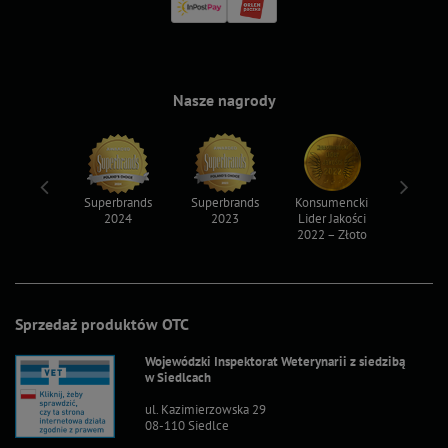
Nasze nagrody
ksy 2022
Superbrands
Superbrands
Konsumencki
Konsum
2024
2023
Lider Jakości
Lider Ja
2022 – Złoto
2022 – S
Sprzedaż produktów OTC
Wojewódzki Inspektorat Weterynarii z siedzibą
w Siedlcach
ul. Kazimierzowska 29
08-110 Siedlce