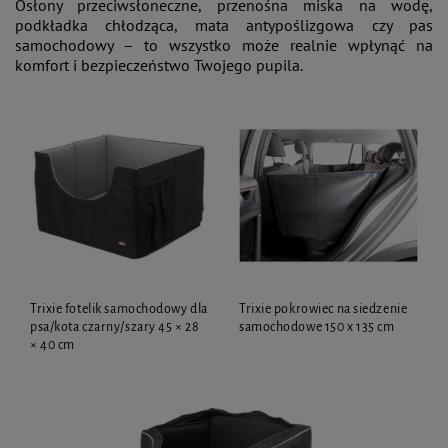
Osłony przeciwsłoneczne, przenośna miska na wodę,
podkładka chłodząca, mata antypoślizgowa czy pas
samochodowy – to wszystko może realnie wpłynąć na
komfort i bezpieczeństwo Twojego pupila.
Trixie fotelik samochodowy dla
Trixie pokrowiec na siedzenie
psa/kota czarny/szary 45 × 28
samochodowe 150 x 135 cm
× 40 cm