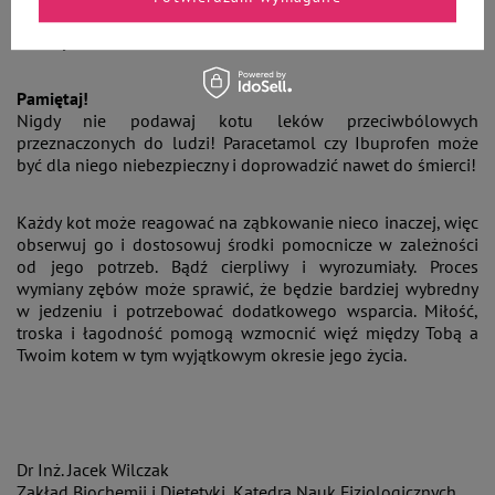
niezbędnych składników odżywczych dla ich prawidłowego
rozwoju.
Pamiętaj!
Nigdy nie podawaj kotu leków przeciwbólowych
przeznaczonych do ludzi! Paracetamol czy Ibuprofen może
być dla niego niebezpieczny i doprowadzić nawet do śmierci!
Każdy kot może reagować na ząbkowanie nieco inaczej, więc
obserwuj go i dostosowuj środki pomocnicze w zależności
od jego potrzeb. Bądź cierpliwy i wyrozumiały. Proces
wymiany zębów może sprawić, że będzie bardziej wybredny
w jedzeniu i potrzebować dodatkowego wsparcia. Miłość,
troska i łagodność pomogą wzmocnić więź między Tobą a
Twoim kotem w tym wyjątkowym okresie jego życia.
Dr Inż. Jacek Wilczak
Zakład Biochemii i Dietetyki, Katedra Nauk Fizjologicznych,