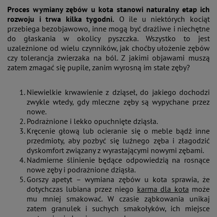
Proces wymiany zębów u kota stanowi naturalny etap ich
rozwoju i trwa kilka tygodni.
O ile u niektórych kociąt
przebiega bezobjawowo, inne mogą być drażliwe i niechętne
do głaskania w okolicy pyszczka. Wszystko to jest
uzależnione od wielu czynników, jak choćby ułożenie zębów
czy tolerancja zwierzaka na ból. Z jakimi objawami muszą
zatem zmagać się pupile, zanim wyrosną im stałe zęby?
Niewielkie krwawienie z dziąseł, do jakiego dochodzi
zwykle wtedy, gdy mleczne zęby są wypychane przez
nowe.
Podrażnione i lekko opuchnięte dziąsła.
Kręcenie głową lub ocieranie się o meble bądź inne
przedmioty, aby pozbyć się luźnego zęba i złagodzić
dyskomfort związany z wyrastającymi nowymi zębami.
Nadmierne ślinienie będące odpowiedzią na rosnące
nowe zęby i podrażnione dziąsła.
Gorszy apetyt – wymiana zębów u kota sprawia, że
dotychczas lubiana przez niego
karma dla kota
może
mu mniej smakować. W czasie ząbkowania unikaj
zatem granulek i suchych smakołyków, ich miejsce