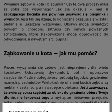
Wymiana zębów u kota i biegunka? Czy te dwa procesy mają
ze sobą coś wspólnego? Jak się okazuje – nie!
U
ząbkującego kociaka nie powinna pojawiać się biegunka i
wymioty.
Jeśli tak się dzieje, to konieczna okazuje się wizyta i
badanie u lekarzem weterynarii. Objawy mogą świadczyć
bowiem o chorobie, zatruciu czy innych poważnych
schorzeniach, które zlekceważone mogą doprowadzić do
odwodnienia, a nawet śmierci pupila!
Ząbkowanie u kota — jak mu pomóc?
Proces wyrzynania się zębów jest nieprzyjemny dla wielu
kociaków. Odczuwają dyskomfort, ból i uporczywe
swędzenie. Przykre dolegliwości próbują łagodzić gryzieniem
różnych przedmiotów. Wielokrotnie ofiarami kocich zębów są
meble, krzesła, sofy, a nawet ręce opiekuna!
Jeśli zauważysz,
że zwierzę coraz częściej za obiekt do gryzienia obiera Twoje
dłonie, nie lekceważ tego
z myślą, że niebawem przejdzie,
tylko podejmij działanie! Z pomocą przyjdą
zabawki dla kota
do żucia i gryzienia. Wykonane z miękkich i gumowych