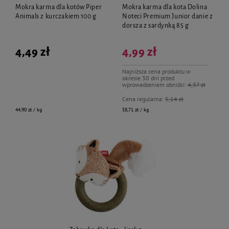
Mokra karma dla kotów Piper
Mokra karma dla kota Dolina
Animals z kurczakiem 100 g
Noteci Premium Junior danie z
dorsza z sardynką 85 g
4,49 zł
4,99 zł
Najniższa cena produktu w
okresie 30 dni przed
wprowadzeniem obniżki:
4,37 zł
Cena regularna:
5,14 zł
44,90 zł / kg
58,71 zł / kg