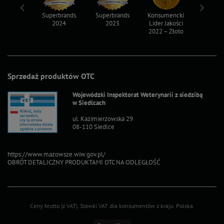
ksy 2022
Superbrands
Superbrands
Konsumencki
Konsum
2024
2023
Lider Jakości
Lider Ja
2022 – Złoto
2022 – S
Sprzedaż produktów OTC
Wojewódzki Inspektorat Weterynarii z siedzibą
w Siedlcach
ul. Kazimierzowska 29
08-110 Siedlce
https://www.mazowsze.wiw.gov.pl/
OBRÓT DETALICZNY PRODUKTAMI OTC NA ODLEGŁOŚĆ
Ceny brutto (z VAT).
Stawki VAT dla konsumentów z kraju:
Polska
.