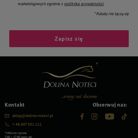
polityką prywatności
marketingowych zgodnie z
* Rabaty nie łączą się
Zapisz się
Kontakt
Obserwuj nas:
sklep@dolina-noteci.pl
+ 48 607 551 111
*Infolinia czynna
7:00 – 17:00 (pon–pt)