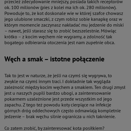
przecież zdecydowanie mniejszy, posiada takich receptorów
ok. 100 milionów (pies z kolei ma ich ok. 280 milionów).
Powoduje to, że kot doskonale wie w której szafce chowasz
jego ulubione smaczki, z czym robisz sobie kanapkę oraz w
którym momencie zaczynasz nakładać mu jedzenie do miski
– nawet, jeśli starasz się to zrobić bezszelestnie. Mówiąc
krótko – z kocim węchem nie wygramy, a zdolność tak
bogatego odbierania otoczenia jest nam zupełnie obca.
Węch a smak – istotne połączenie
Tak to jest w naturze, że jeśli na czymś się wygrywa, to
zwykle na czymś innym traci. I dokładnie tak wygląda
zależność między kocim węchem a smakiem. Ten drugi zmysł
jest u naszych pupili bardzo ubogi, a zainteresowanie
pokarmem uzależnione jest przede wszystkim od jego
zapachu. Z tego też powodu koty cierpiące na infekcje
górnych dróg oddechowych często odmawiają kompletnie
jedzenie – brak węchu silnie ogranicza u nich łaknienie.
Co zatem zrobić, by zainteresować kota posiłkiem?