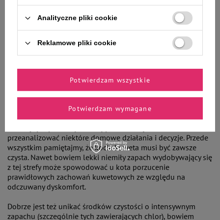
Część badaczy uważa, że zapachy, które koty analizują z
Analityczne pliki cookie
wykorzystaniem narządu Jacobsona są przez nie
zapamiętywane na całe życie. Niestety u niektórych zwierząt
dochodzi do zmian pochorobowych w obrębie błony
Reklamowe pliki cookie
śluzowej wyścielającej narząd – jest to efekt stanu
zapalnego. Koty te tracą wrażliwość na feromony, przez co ich
komunikacja zapachowa zdecydowanie ubożeje.
Potwierdzam wszystkie
Zapachy w ludzkim domu
Potwierdzam wymagane
Wiedząc już jak czuły i ważny jest koci węch warto
przeanalizować niektóre domowe działania i decyzje. Przede
wszystkim pamiętajmy, że kocia kuweta musi być zawsze
czysta. Nawet bowiem lekki niemiły zapach wydobywający się
z tej strefy może spowodować u kota porzucenie
prawidłowych zachowań kuwetowych ze względu na
odczuwany dyskomfort.
Dobrze jest też unikać środków czystości o intensywnym
zapachu (szczególnie tych zawierających chlor), bowiem