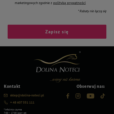
polityką prywatności
marketingowych zgodnie z
* Rabaty nie łączą się
Zapisz się
Kontakt
Obserwuj nas:
sklep@dolina-noteci.pl
+ 48 607 551 111
*Infolinia czynna
7:00 – 17:00 (pon–pt)