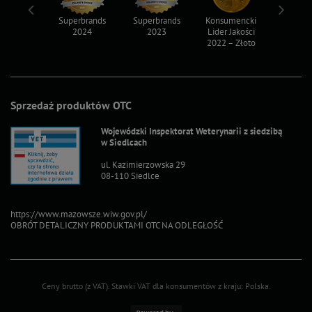
ksy 2022
Superbrands
Superbrands
Konsumencki
Konsum
2024
2023
Lider Jakości
Lider Ja
2022 – Złoto
2022 – S
Sprzedaż produktów OTC
Wojewódzki Inspektorat Weterynarii z siedzibą
w Siedlcach
ul. Kazimierzowska 29
08-110 Siedlce
https://www.mazowsze.wiw.gov.pl/
OBRÓT DETALICZNY PRODUKTAMI OTC NA ODLEGŁOŚĆ
Ceny brutto (z VAT).
Stawki VAT dla konsumentów z kraju:
Polska
.