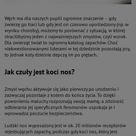
Węch ma dla naszych pupili ogromne znaczenie – gdy
zwierzę go traci lub gdy jest on czasowo upośledzony (np. w
wyniku choroby), możemy to porównać z sytuacją, w której
stracilibyśmy jeden z najważniejszych zmysłów, czyli wzrok.
Dla zwierząt świat to ogromny katalog zapachów. Choć
niekwestionowanymi liderami w tej dziedzinie pozostają psy,
to jednak koty dzielnie depczą im po piętach.
Jak czuły jest koci nos?
Zmysł węchu aktywuje się jako pierwszy po urodzeniu i
zazwyczaj pozostaje z kotem do końca życia. To dzięki
powonieniu maluchy rozpoznają swoją mamę, a zdolność
odbierania jej specyficznych feromonów uspokaja je i
wprowadza poczucie bezpieczeństwa.
Ludzki nos wyposażony jest w ok. 20 milionów receptorów
rejestrujących zapachy, podczas gdy koci nos, który jest