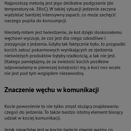
Najprostszą metodą jest jego delikatne podgrzanie (do
temperatury ok. 38oC). W takiej sytuacji jedzenie zaczyna
wydzielać bardziej intensywny zapach, co może zachęcić
naszego pupila do konsumpcji.
Niestety mitem jest twierdzenie, że kot dzięki doskonałemu
węchowi wyczuje, że coś jest dla niego szkodliwe i
zrezygnuje z jedzenia. Gdyby tak faktycznie było, to przypadki
kocich zatruć pokarmowych wynikających ze zjedzenia
nieświeżych produktów byłyby rzadkością, a tak nie jest.
Dlatego pamiętajmy, że za świeżość kocich posiłków
odpowiadamy w pierwszej kolejności my, a koci nos wcale
nie jest pod tym względem niezawodny.
Znaczenie węchu w komunikacji
Kocie powonienie to nie tylko zmysł służący znajdowaniu
czegoś do jedzenia. To także bardzo istotny element biorący
udział w kociej komunikacji.
Język zapachów jest w kocim świecie równie ważny, co