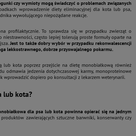
biegunki czy wymioty mogą świadczyć o problemach związanych
adkach wprowadzenie diety eliminacyjnej dla kota lub psa,
ładnika wywołującego niepożądane reakcje.
a profilaktycznie. To sprawdza się w przypadku zwierząt o
niestrawności, często lepiej tolerują proste formuły oparte na
jsza.
Jest to także dobry wybór w przypadku rekonwalescencji
maga lekkostrawnego, dobrze przyswajalnego pokarmu.
a
lub kota poprzez przejście na dietę monobiałkową również
owodu odmawia jedzenia dotychczasowej karmy, monoproteinowe
k wprowadzić dopiero po konsultacji z lekarzem weterynarii.
 lub kota?
nobiałkowa dla psa lub kota powinna opierać się na jednym
 produktów zawierających sztuczne barwniki, konserwanty czy