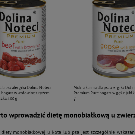
la psa alergika Dolina Noteci
Mokra karma dla psa alergika Dolin
 bogata w wołowinę z ryżem
Premium Pure bogata w gęś z jabł
zka 400 g
g
rto wprowadzić dietę monobiałkową u zwier
 diety monobiałkowej u kota lub psa jest szczególnie wskazane