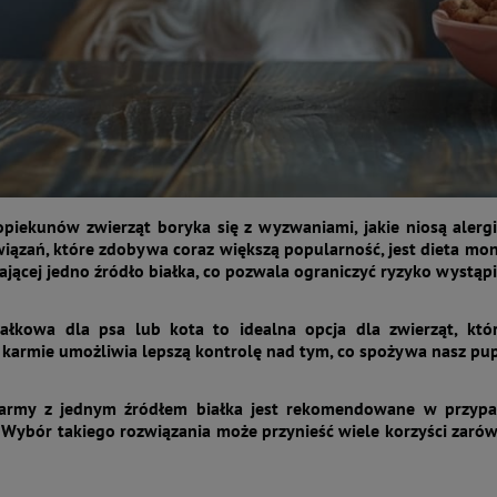
opiekunów zwierząt boryka się z wyzwaniami, jakie niosą alerg
iązań, które zdobywa coraz większą popularność, jest dieta mon
ającej jedno źródło białka, co pozwala ograniczyć ryzyko wystąpi
ałkowa dla psa lub kota to idealna opcja dla zwierząt, któ
karmie umożliwia lepszą kontrolę nad tym, co spożywa nasz pup
army z jednym źródłem białka jest rekomendowane w przypad
. Wybór takiego rozwiązania może przynieść wiele korzyści zarów