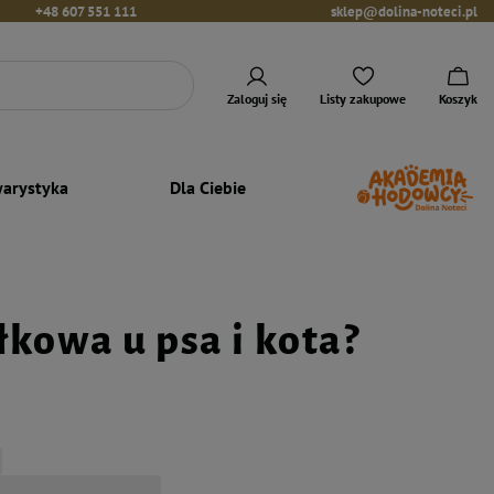
+48 607 551 111
sklep@dolina-noteci.pl
Zaloguj się
Listy zakupowe
Koszyk
arystyka
Dla Ciebie
kowa u psa i kota?