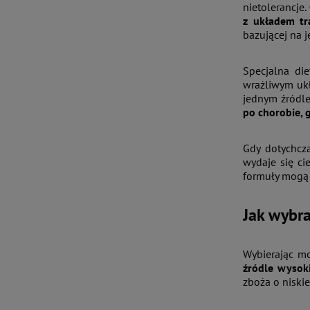
nietolerancje.
z układem tr
bazującej na 
Specjalna di
wrażliwym ukł
jednym źródle
po chorobie, 
Gdy dotychcz
wydaje się ci
formuły mogą 
Jak wybr
Wybierając m
źródle wysoki
zboża o niskie