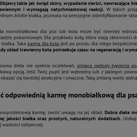
Objawy takie jak świąd skóry, wypadanie sierści, nawracające 
awiennym i wymagają natychmiastowej reakcji.
W takich przyp
jednym źródle białka, pozwala na precyzyjne zidentyfikowanie sk
eta monobiałkowa dla psa lub kota może być również wdrożon
adzie pokarmowym. Dla przykładu koty, które mają skłonności do 
 białka. Taka
karma dla kota
jest po prostu dla niego bezpiecznie
gdy układ trawienny kota potrzebuje czasu na regenerację i wy
asowa dieta nie spełnia oczekiwań,
zmiana metody żywienia ps
ekawą opcją. Jeśli Twój pupil jest wybredny lub z jakiegoś p
okazać się bardziej atrakcyjne i smaczne. Taką zmianę warto jedna
ać odpowiednią karmę monobiałkową dla psa
onoproteinową karmę, zwróć uwagę na jej skład.
Dobra dieta mo
ej jakości białka oraz prostych, naturalnych dodatkach.
Unikaj
j wartości odżywczej.