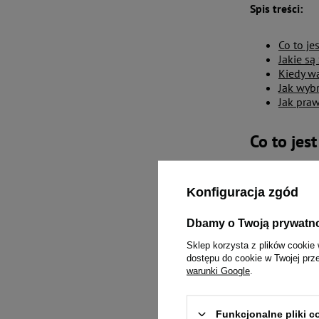
Spis treści:
Co to je
Jakie s
Kiedy w
Jak wyb
Jak pra
Co to jes
Dieta monobi
Konfiguracja zgód
Dla przykładu
monitorowanie
Dbamy o Twoją prywatn
Sklep korzysta z plików cookie 
Zwierzęca ka
dostępu do cookie w Twojej prz
dokładniej okr
warunki Google
.
przypadku sto
Dieta monobia
Funkcjonalne pliki 