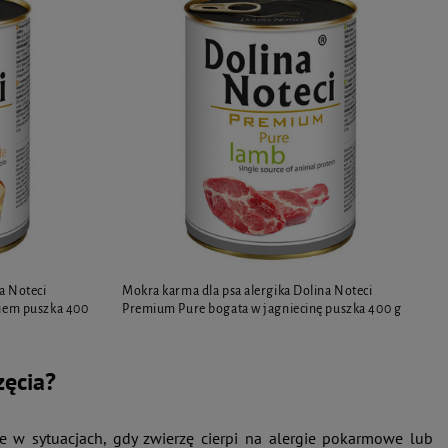
a Noteci
Mokra karma dla psa alergika Dolina Noteci
kiem puszka 400
Premium Pure bogata w jagniecinę puszka 400 g
zęcia?
 w sytuacjach, gdy zwierzę cierpi na alergie pokarmowe lub