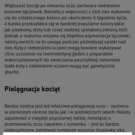
Większość kociąt po otwarciu oczu zachwyca niebieskim
kolorem tęczówek. Niestety u większości z nich oko wybarwia
się do ostatecznego koloru po ukończeniu 6 tygodnia życia,
a barwa przekształca się w bardziej popularne kolory takie
jak piaskowy, złoty lub coraz rzadziej spotykany zielony. Jeśli
jednak u malucha utrzyma się błękitna pigmentacja tęczówki,
należy zwrócić na to uwagę podczas późniejszej opieki nad
nim. Koty z niebieskimi oczami mogą bowiem wykazywać
silne uczulenie na Iwermekrtynę (jeden z preparatów
wykorzystywanych do zwalczania pasożytów), natomiast
białe koty z niebieskimi oczami mogą być genetycznie
głuche.
Pielęgnacja kociąt
Bardzo istotna jest też właściwa pielęgnacja oczu – zarówno
w pierwszym okresie życia, jak i w późniejszych latach. Należy
zapomnieć o niegdyś popularnej radzie, mówiącej o
przemywaniu oczu naparem z rumianku – jest to bardzo
niebezpieczne, ponieważ rumianek wysusza śluzówkę oka,