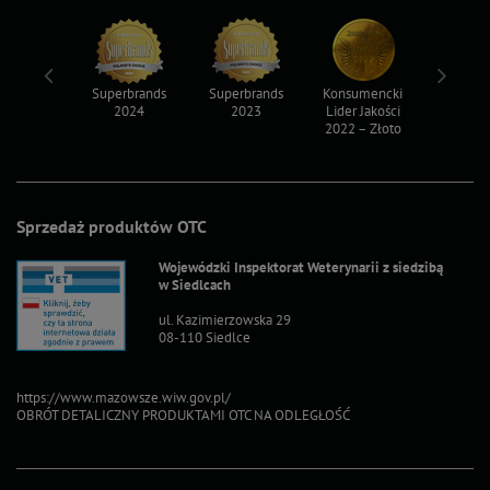
ksy 2022
Superbrands
Superbrands
Konsumencki
Konsum
2024
2023
Lider Jakości
Lider Ja
2022 – Złoto
2022 – S
Sprzedaż produktów OTC
Wojewódzki Inspektorat Weterynarii z siedzibą
w Siedlcach
ul. Kazimierzowska 29
08-110 Siedlce
https://www.mazowsze.wiw.gov.pl/
OBRÓT DETALICZNY PRODUKTAMI OTC NA ODLEGŁOŚĆ