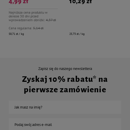
4,99 zł
10,29 zł
Najniższa cena produktu w
okresie 30 dni przed
wprowadzeniem obniżki:
4,37 zł
Cena regularna:
5,14 zł
58,71 zł / kg
25,73 zł / kg
Zapisz się do naszego newslettera
Zyskaj 10% rabatu* na
pierwsze zamówienie
Jak masz na imię?
Podaj swój adres e-mail