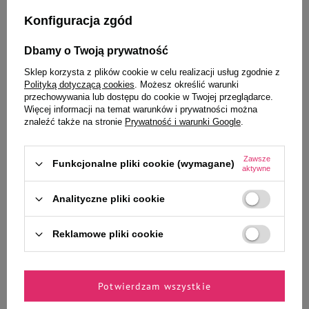
co może prowadzić do dalszych komplikacji zdrowotnych. W
przypadku konieczności przemywania oczu można robić to
Konfiguracja zgód
schłodzonym naparem ze świetlika lekarskiego, solą
fizjologiczną lub preparatami weterynaryjnymi o
Dbamy o Twoją prywatność
dedykowanym przeznaczeniu. Z kolei jakakolwiek wydzielina
w rejonie oczu, zaczerwienienie, spuchnięcie powiek lub
Sklep korzysta z plików cookie w celu realizacji usług zgodnie z
wyraźnie nasuwająca się na gałkę oczną trzecia powieka (w
Polityką dotyczącą cookies
. Możesz określić warunki
przechowywania lub dostępu do cookie w Twojej przeglądarce.
normalnych warunkach schowana od strony wewnętrznych
Więcej informacji na temat warunków i prywatności można
kącików oczu) to sygnał by jak najszybciej udać się do
znaleźć także na stronie
Prywatność i warunki Google
.
lekarza. Warto przy tym pamiętać, że w weterynarii okulistyka
jest odrębną specjalizacją, stąd bardziej skomplikowane
przypadki dobrze konsultować właśnie z okulistą.
Zawsze
Funkcjonalne pliki cookie (wymagane)
aktywne
Analityczne pliki cookie
Dr Inż. Jacek Wilczak
Reklamowe pliki cookie
Zakład Biochemii i Dietetyki, Katedra Nauk Fizjologicznych,
Instytut Medycyny Weterynaryjnej,
Szkoła Główna Gospodarstwa Wiejskiego w Warszawie
Potwierdzam wszystkie