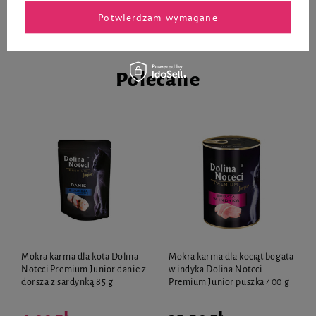
Potwierdzam wymagane
Pokaż więcej wpisów z
Wrzesień 2021
Polecane
Mokra karma dla kota Dolina
Mokra karma dla kociąt bogata
Noteci Premium Junior danie z
w indyka Dolina Noteci
dorsza z sardynką 85 g
Premium Junior puszka 400 g