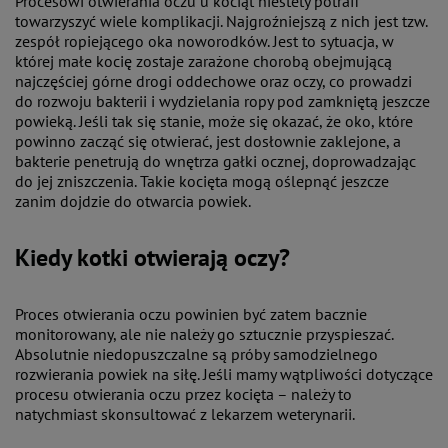
Procesowi otwierania oczu u kociąt niestety potrafi
towarzyszyć wiele komplikacji. Najgroźniejszą z nich jest tzw.
zespół ropiejącego oka noworodków. Jest to sytuacja, w
której małe kocię zostaje zarażone chorobą obejmującą
najczęściej górne drogi oddechowe oraz oczy, co prowadzi
do rozwoju bakterii i wydzielania ropy pod zamkniętą jeszcze
powieką. Jeśli tak się stanie, może się okazać, że oko, które
powinno zacząć się otwierać, jest dosłownie zaklejone, a
bakterie penetrują do wnętrza gałki ocznej, doprowadzając
do jej zniszczenia. Takie kocięta mogą oślepnąć jeszcze
zanim dojdzie do otwarcia powiek.
Kiedy kotki otwierają oczy?
Proces otwierania oczu powinien być zatem bacznie
monitorowany, ale nie należy go sztucznie przyspieszać.
Absolutnie niedopuszczalne są próby samodzielnego
rozwierania powiek na siłę. Jeśli mamy wątpliwości dotyczące
procesu otwierania oczu przez kocięta – należy to
natychmiast skonsultować z lekarzem weterynarii.